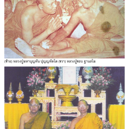
(ซ้าย) หลวงปู่มหาบุญทัน ปุญญทัตโต (ขวา) หลวงปู่ชอบ ฐานสโม