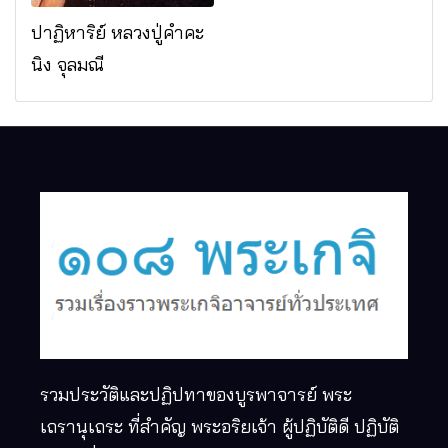
ปาฏิหาริย์ หลวงปู่คำคะ
นิง จุลมณี
รวมประวัติและปฏิปทาของบูรพาจารย์ พระ
เถรานุเถระ ที่สำคัญ พระอริยเจ้า ผู้ปฏิบัติดี ปฏิบัติ