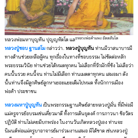
ะหลวงพ่อคำแพง อัตตสันโต
หลวงพ่อมหาบุญทัน ปุญญทัตโต แล
หลวงปู่ชอบ ฐานสโม
กล่าวว่า..
หลวงปู่บุญทัน
ท่านมีวาสนาบารมี
ทางด้านช่วยเหลือผู้คน ทุกเรื่องในทางที่ชอบธรรม ไม่ขัดต่อหลัก
พระธรรมวินัย ท่านช่วยได้หมดทุกคน ไม่เลือกที่รักมักที่ชัง ไม่เลือว่า
คนนั้นรวย คนนี้จน ท่านไม่มีเลือก ท่านเมตตาทุกคน เสมอมา ดัง
นั้นท่านจึงมีลูกศิษย์ลูกหาเยอะแยะเต็มไปหมด ทั้งนักการเมือง
พ่อค้า ประชาชน
หลวงมหาปู่บุญทัน
เป็นพระกรรมฐานศิษย์สายหลวงปู่มั่น ที่มีพ่อมี
แม่ครูจารย์อบรมเข่นเคี่ยวมาดี ทั้งการเดินธุดงค์ การภาวนา ข้อวัตร
ปฏิบัติ ท่านไม่เคยมีบกพร่อง ในงานวันเกิดหลวงปู่เอง ท่านจะ
นิมนต์พ่อแม่ครูบาอาจารย์มาร่วมงานเสมอ มิได้ขาด เช่นหลวงปู่