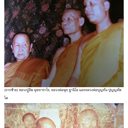
(จากซ้าย) หลวงปู่สิม พุทธาจาโร, หลวงพ่อพุธ ฐานิโย และหลวงพ่อบุญทัน ปุญญทัต
โต