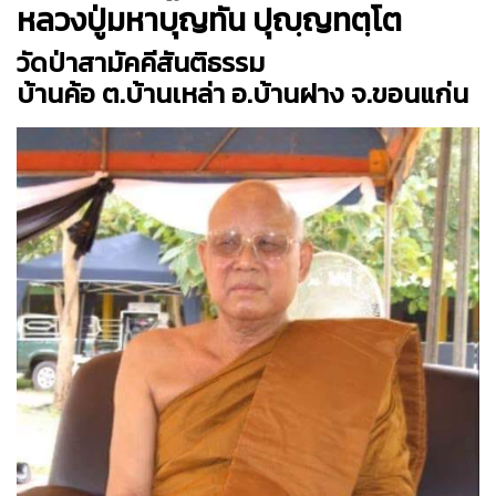
หลวงปู่มหาบุญทัน ปุญฺญทตฺโต
วัดป่าสามัคคีสันติธรรม
บ้านค้อ ต.บ้านเหล่า อ.บ้านฝาง จ.ขอนแก่น