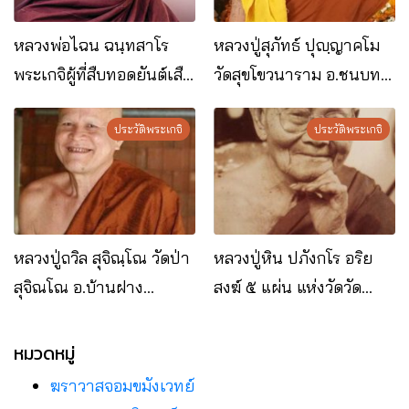
หลวงพ่อไฉน ฉนฺทสาโร
หลวงปู่สุภัทธ์ ปุญฺญาคโม​
พระเกจิผู้ที่สืบทอดยันต์เสือ
วัดสุขโขวนาราม อ.ชนบท
หัวขาดอันโด่งดัง
จ.ขอนแก่น
ประวัติพระเกจิ
ประวัติพระเกจิ
หลวงปู่ถวิล สุจิณฺโณ วัดป่า
หลวงปู่หิน ปภังกโร อริย
สุจิณโณ อ.บ้านฝาง
สงฆ์ ๕ แผ่น แห่งวัดวัด
จ.ขอนแก่น
โพธาราม
หมวดหมู่
ฆราวาสจอมขมังเวทย์