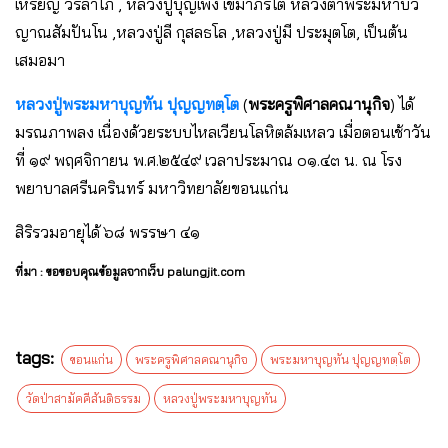
เหรียญ วรลาโภ , หลวงปู่บุญเพ็ง เขมาภิรโต หลวงตาพระมหาบัว
ญาณสัมปันโน ,หลวงปู่ลี กุสลธโล ,หลวงปู่มี ประมุตโต, เป็นต้น
เสมอมา
หลวงปู่พระมหาบุญทัน ปุญญทตฺโต
(
พระครูพิศาลคณานุกิจ
) ได้
มรณภาพลง เนื่องด้วยระบบไหลเวียนโลหิตล้มเหลว เมื่อตอนเช้าวัน
ที่ ๑๙ พฤศจิกายน พ.ศ.๒๕๔๙ เวลาประมาณ ๐๑.๔๓ น. ณ โรง
พยาบาลศรีนครินทร์ มหาวิทยาลัยขอนแก่น
สิริรวมอายุได้ ๖๘ พรรษา ๔๑
ที่มา : ขอขอบคุณข้อมูลจากเว็บ palungjit.com
tags:
ขอนแก่น
พระครูพิศาลคณานุกิจ
พระมหาบุญทัน ปุญญทตฺโต
วัดป่าสามัคคีสันติธรรม
หลวงปู่พระมหาบุญทัน