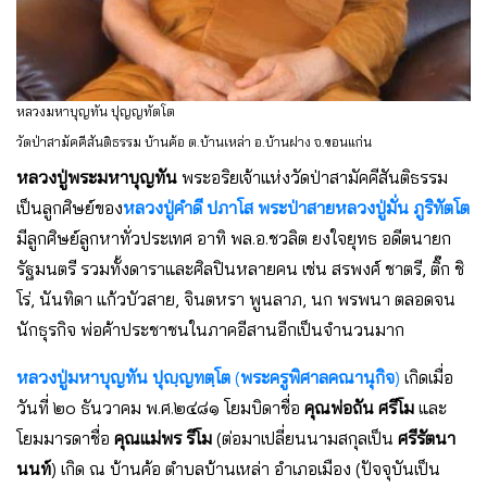
หลวงมหาบุญทัน ปุญญทัตโต
วัดป่าสามัคคีสันติธรรม บ้านค้อ ต.บ้านเหล่า อ.บ้านฝาง จ.ขอนแก่น
หลวงปู่พระมหาบุญทัน
พระอริยเจ้าแห่งวัดป่าสามัคคีสันติธรรม
เป็นลูกศิษย์ของ
หลวงปู่คำดี ปภาโส
พระป่าสายหลวงปู่มั่น ภูริทัตโต
มีลูกศิษย์ลูกหาทั่วประเทศ อาทิ พล.อ.ชวลิต ยงใจยุทธ อดีตนายก
รัฐมนตรี รวมทั้งดาราและศิลปินหลายคน เช่น สรพงศ์ ชาตรี, ติ๊ก ชิ
โร่, นันทิดา แก้วบัวสาย, จินตหรา พูนลาภ, นก พรพนา ตลอดจน
นักธุรกิจ พ่อค้าประชาชนในภาคอีสานอีกเป็นจำนวนมาก
หลวงปู่มหาบุญทัน ปุญฺญทตฺโต
(
พระครูพิศาลคณานุกิจ
)
เกิดเมื่อ
วันที่ ๒๐ ธันวาคม พ.ศ.๒๔๘๑ โยมบิดาชื่อ
คุณพ่อถัน ศรีโม
และ
โยมมารดาชื่อ
คุณแม่พร
รีโม
(ต่อมาเปลี่ยนนามสกุลเป็น
ศรีรัตนา
นนท์
) เกิด ณ บ้านค้อ ตำบลบ้านเหล่า อำเภอเมือง (ปัจจุบันเป็น