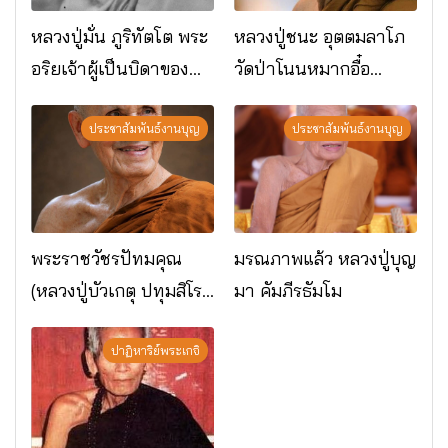
หลวงปู่มั่น ภูริทัตโต พระ
หลวงปู่ชนะ อุตตมลาโภ
อริยเจ้าผู้เป็นบิดาของ
วัดป่าโนนหมากอื๋อ
พระกรรมฐาน
อ.เมือง จ.มหาสารคาม
ประชาสัมพันธ์งานบุญ
ประชาสัมพันธ์งานบุญ
พระราชวัชรปัทมคุณ
มรณภาพแล้ว หลวงปู่บุญ
(หลวงปู่บัวเกตุ ปทุมสิโร)
มา คัมภีรธัมโม
มรณภาพแล้ว วัดป่า
ดาราภิรมย์ อ.แม่ริม
ปาฏิหาริย์พระเกจิ
จ.เชียงใหม่