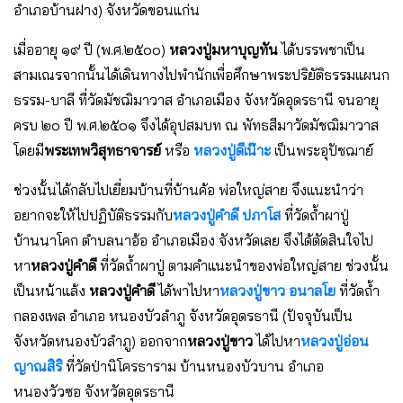
อำเภอบ้านฝาง) จังหวัดขอนแก่น
เมื่ออายุ ๑๙ ปี (พ.ศ.๒๕๐๐)
หลวงปู่มหาบุญทัน
ได้บรรพชาเป็น
สามเณรจากนั้นได้เดินทางไปพำนักเพื่อศึกษาพระปริยัติธรรมแผนก
ธรรม-บาลี ที่วัดมัชฌิมาวาส อำเภอเมือง จังหวัดอุดรธานี จนอายุ
ครบ ๒๐ ปี พ.ศ.๒๕๐๑ จึงได้อุปสมบท ณ พัทธสีมาวัดมัชฌิมาวาส
โดยมี
พระเทพวิสุทธาจารย์
หรือ
หลวงปู่ดีเน๊าะ
เป็นพระอุปัชฌาย์
ช่วงนั้นได้กลับไปเยี่ยมบ้านที่บ้านค้อ พ่อใหญ่สาย จึงแนะนำว่า
อยากจะให้ไปปฏิบัติธรรมกับ
หลวงปู่คำดี ปภาโส
ที่วัดถ้ำผาปู่
บ้านนาโคก ตำบลนาอ้อ อำเภอเมือง จังหวัดเลย จึงได้ตัดสินใจไป
หา
หลวงปู่คำดี
ที่วัดถ้ำผาปู่ ตามคำแนะนำของพ่อใหญ่สาย ช่วงนั้น
เป็นหน้าแล้ง
หลวงปู่คำดี
ได้พาไปหา
หลวงปู่ขาว อนาลโย
ที่วัดถ้ำ
กลองเพล อำเภอ หนองบัวลำภู จังหวัดอุดรธานี (ปัจจุบันเป็น
จังหวัดหนองบัวลำภู) ออกจาก
หลวงปู่ขาว
ได้ไปหา
หลวงปู่อ่อน
ญาณสิริ
ที่วัดป่านิโครธาราม บ้านหนองบัวบาน อำเภอ
หนองวัวซอ จังหวัดอุดรธานี