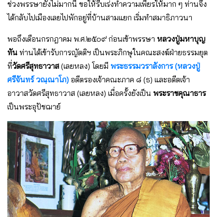
ช่วงพรรษายังไม่มากนี้ ขอให้รีบเร่งทำความเพียรให้มาก ๆ ท่านจึง
ได้กลับไปเมืองเลยไปพักอยู่ที่บ้านสามแยก เริ่มทำสมาธิภาวนา
พอถึงเดือนกรกฎาคม พ.ศ.๒๕๐๙ ก่อนเข้าพรรษา
หลวงปู่มหาบุญ
ทัน
ท่านได้เข้ารับการญัตติฯ เป็นพระภิกษุในคณะสงฆ์ฝ่ายธรรมยุต
ที่
วัดศรีสุทธาวาส
(เลยหลง) โดยมี
พระธรรมวราลังการ (หลวงปู่
ศรีจันทร์ วณฺณาโภ)
อดีตรองเจ้าคณะภาค ๘ (ธ) และอดีตเจ้า
อาวาสวัดศรีสุทธาวาส (เลยหลง) เมื่อครั้งยังเป็น
พระราชคุณาธาร
เป็นพระอุปัชฌาย์