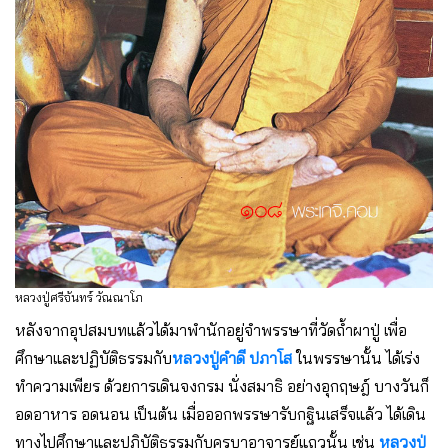
หลวงปู่ศรีจันทร์ วัณณาโภ
หลังจากอุปสมบทแล้วได้มาพำนักอยู่จำพรรษาที่วัดถ้ำผาปู่ เพื่อ
ศึกษาและปฏิบัติธรรมกับ
หลวงปู่คำดี ปภาโส
ในพรรษานั้น ได้เร่ง
ทำความเพียร ด้วยการเดินจงกรม นั่งสมาธิ อย่างอุกฤษฎ์ บางวันก็
อดอาหาร อดนอน เป็นต้น เมื่อออกพรรษารับกฐินเสร็จแล้ว ได้เดิน
ทางไปศึกษาและปฏิบัติธรรมกับครูบาอาจารย์แถวนั้น เช่น
หลวงปู่