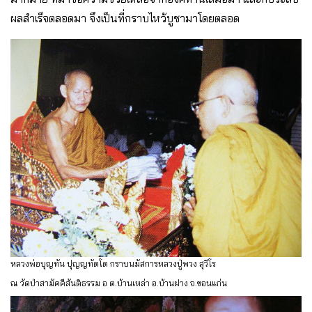
ผลสำเร็จตลอดมา จึงเป็นที่กราบไหว้บูชามาโดยตลอด
หลวงพ่อบุญทัน ปุญญทัตโต กราบนมัสการหลวงปู่พวง สุวีโร
ณ วัดป่าสามัคคีสันติธรรม อ ต.บ้านเหล่า อ.บ้านฝาง จ.ขอนแก่น