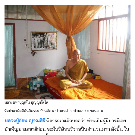
หลวงมหาบุญทัน ปุญญทัตโต
วัดป่าสามัคคีสันติธรรม บ้านค้อ ต.บ้านเหล่า อ.บ้านฝาง จ.ขอนแก่น
หลวงปู่อ่อน ญาณสิริ
พิจารณาแล้วบอกว่า ท่านเป็นผู้มีบารมีเคย
บำเพ็ญมาแต่ชาติก่อน จะมีบริษัทบริวารเป็นจำนวนมาก ดังนั้น ใน