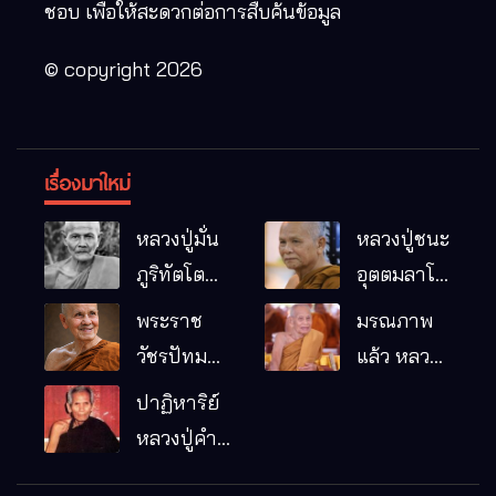
ชอบ เพื่อให้สะดวกต่อการสืบค้นข้อมูล
© copyright 2026
เรื่องมาใหม่
หลวงปู่มั่น
หลวงปู่ชนะ
ภูริทัตโต
อุตตมลาโภ
พระอริยเจ้า
วัดป่าโนน
พระราช
มรณภาพ
ผู้เป็นบิดา
หมากอื๋อ
วัชรปัทม
แล้ว หลวง
ของพระกร
อ.เมือง
คุณ (หลวง
ปู่บุญมา
ปาฏิหาริย์
รมฐาน
จ.มหาสารคาม
ปู่บัวเกตุ
คัมภีรธัมโม
หลวงปู่คำ
ปทุมสิโร)
คะนิง จุล