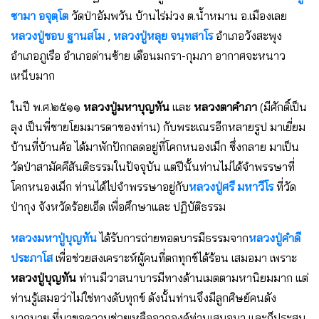
ซามา อจุตฺโต
วัดป่าอัมพวัน บ้านไร่ม่วง ต.น้ำหมาน อ.เมืองเลย
หลวงปู่ชอบ ฐานสโม
,
หลวงปู่หลุย จนฺทสาโร
อำเภอวังสะพุง
อำเภอภูเรือ อำเภอด่านซ้าย เดือนมกรา-กุมภา อากาศจะหนาว
เหน็บมาก
ในปี พ.ศ.๒๕๑๑
หลวงปู่มหาบุญทัน
และ
หลวงตาคำภา
(มีศักดิ์เป็น
ลุง เป็นพี่ชายโยมมารดาของท่าน) กับพระเณรอีกหลายรูป มาเยี่ยม
บ้านที่บ้านค้อ ได้มาพักปักกลดอยู่ที่โคกหนองเม็ก ซึ่งกลาย มาเป็น
วัดป่าสามัคคีสันติธรรมในปัจจุบัน แต่ปีนั้นท่านไม่ได้จำพรรษาที่
โคกหนองเม็ก ท่านได้ไปจำพรรษาอยู่กับ
หลวงปู่ศรี มหาวีโร
ที่วัด
ป่ากุง จังหวัดร้อยเอ็ด เพื่อศึกษาและ ปฏิบัติธรรม
หลวงมหาปู่บุญทัน
ได้รับการถ่ายทอดบารมีธรรมจาก
หลวงปู่คำดี
ประภาโส
เพื่อช่วยสงเคราะห์ผู้คนที่ตกทุกข์ได้ร้อน เสมอมา เพราะ
หลวงปู่บุญทัน
ท่านมีวาสนาบารมีทางด้านเมตตามหานิยมมาก แต่
ท่านรู้เสมอว่าไม่ใช่ทางดับทุกข์ ดังนั้นท่านจึงมีลูกศิษย์คนดัง
มากมาย ที่มาขอความช่วยเหลือจากองค์ท่านเสมอมา และก็ประสบ