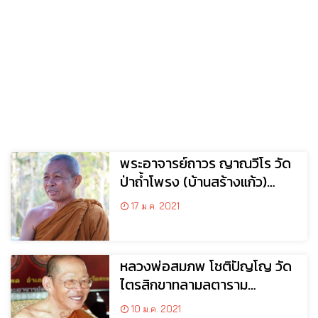
พระอาจารย์ถาวร ญาณวีโร วัด
ป่าถ้ำโพรง (บ้านสร้างแก้ว)
ต.สร้างค้อ อ.ภูพาน จ.สกลนคร
17 ม.ค. 2021
หลวงพ่อสมภพ โชติปัญโญ วัด
ไตรสิกขาทลามลตาราม
อ.คำตากล้า จ.สกลนคร
10 ม.ค. 2021