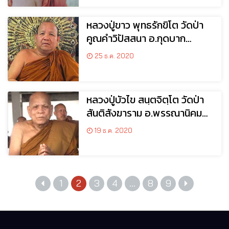
หลวงปู่ขาว พุทธรักขิโต วัดป่า
คูณคำวิปัสสนา อ.กุดบาก
จ.สกลนคร
25 ธ.ค. 2020
หลวงปู่บัวไข สนฺตจิตฺโต วัดป่า
สันติสังฆาราม อ.พรรณานิคม
จ.สกลนคร
19 ธ.ค. 2020
1
2
3
4
…
8
9