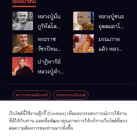
เรื่องมาใหม่
หลวงปู่มั่น
หลวงปู่ชนะ
ภูริทัตโต
อุตตมลาโภ
พระอริยเจ้า
วัดป่าโนน
พระราช
มรณภาพ
ผู้เป็นบิดา
หมากอื๋อ
วัชรปัทม
แล้ว หลวง
ของพระกร
อ.เมือง
คุณ (หลวง
ปู่บุญมา
ปาฏิหาริย์
รมฐาน
จ.มหาสารคาม
ปู่บัวเกตุ
คัมภีรธัมโม
หลวงปู่คำ
ปทุมสิโร)
คะนิง จุล
มรณภาพ
มณี
ฆราวาสจอมขมังเวทย์
ธรรมะพระอริยสงฆ์
แล้ว วัดป่า
ดาราภิรมย์
ประชาสัมพันธ์งานบุญ
ประวัติพระเกจิ
ปาฏิหาริย์พระเกจิ
เว็บไซต์นี้ใช้งานคุ๊กกี้ (Cookies) เพื่อมอบประสบการณ์การใช้งาน
อ.แม่ริม
ปาฏิหาริย์พระเครื่อง
พระธาตุศักดิ์สิทธิ์
ที่ดีให้กับท่าน และเพื่อพัฒนาคุณภาพการให้บริการเว็บไซต์ที่ตรง
จ.เชียงใหม่
ต่อความต้องการของท่านมากยิ่งขึ้น
พระพุทธรูปศักดิ์สิทธิ์
วัดที่สําคัญ