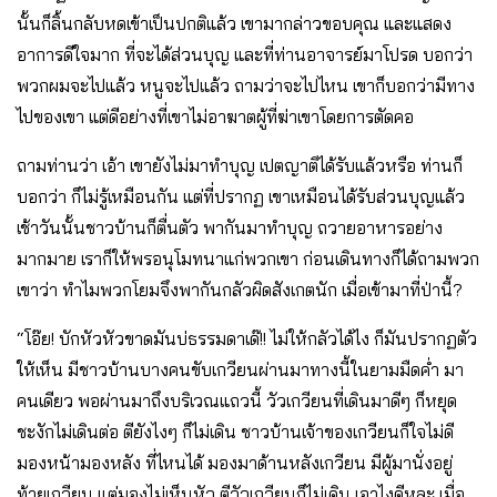
นั้นก็ลิ้นกลับหดเข้าเป็นปกติแล้ว เขามากล่าวขอบคุณ และแสดง
อาการดีใจมาก ที่จะได้ส่วนบุญ และที่ท่านอาจารย์มาโปรด บอกว่า
พวกผมจะไปแล้ว หนูจะไปแล้ว ถามว่าจะไปไหน เขาก็บอกว่ามีทาง
ไปของเขา แต่ดีอย่างที่เขาไม่อาฆาตผู้ที่ฆ่าเขาโดยการตัดคอ
ถามท่านว่า เอ้า เขายังไม่มาทำบุญ เปตญาติได้รับแล้วหรือ ท่านก็
บอกว่า ก็ไม่รู้เหมือนกัน แต่ที่ปรากฏ เขาเหมือนได้รับส่วนบุญแล้ว
เช้าวันนั้นชาวบ้านก็ตื่นตัว พากันมาทำบุญ ถวายอาหารอย่าง
มากมาย เราก็ให้พรอนุโมทนาแก่พวกเขา ก่อนเดินทางก็ได้ถามพวก
เขาว่า ทำไมพวกโยมจึงพากันกลัวผิดสังเกตนัก เมื่อเข้ามาที่ป่านี้?
“โอ๊ย! บักหัวหัวขาดมันบ่ธรรมดาเด๊!! ไม่ให้กลัวได้ไง ก็มันปรากฏตัว
ให้เห็น มีชาวบ้านบางคนขับเกวียนผ่านมาทางนี้ในยามมืดค่ำ มา
คนเดียว พอผ่านมาถึงบริเวณแถวนี้ วัวเกวียนที่เดินมาดีๆ ก็หยุด
ชะงักไม่เดินต่อ ตียังไงๆ ก็ไม่เดิน ชาวบ้านเจ้าของเกวียนก็ใจไม่ดี
มองหน้ามองหลัง ที่ไหนได้ มองมาด้านหลังเกวียน มีผู้มานั่งอยู่
ท้ายเกวียน แต่มองไม่เห็นหัว ตีวัวเกวียนก็ไม่เดิน เอาไงดีหละ เมื่อ