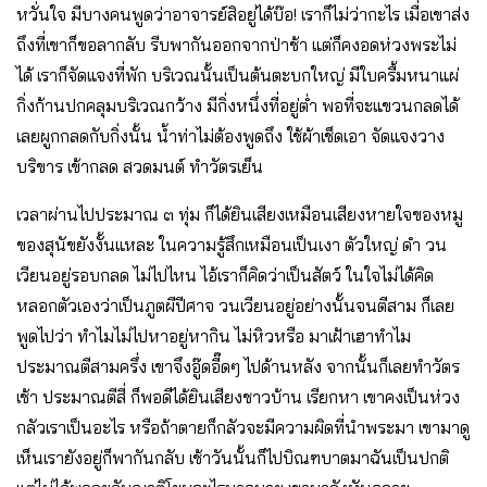
หวั่นใจ มีบางคนพูดว่าอาจารย์สิอยู่ได้บ๊อ! เราก็ไม่ว่ากะไร เมื่อเขาส่ง
ถึงที่เขาก็ขอลากลับ รีบพากันออกจากป่าช้า แต่ก็คงอดห่วงพระไม่
ได้ เราก็จัดแจงที่พัก บริเวณนั้นเป็นต้นตะบกใหญ่ มีใบครื้มหนาแผ่
กิ่งก้านปกคลุมบริเวณกว้าง มีกิ่งหนึ่งที่อยู่ต่ำ พอที่จะแขวนกลดได้
เลยผูกกลดกับกิ่งนั้น น้ำท่าไม่ต้องพูดถึง ใช้ผ้าเช็ดเอา จัดแจงวาง
บริขาร เข้ากลด สวดมนต์ ทำวัตรเย็น
เวลาผ่านไปประมาณ ๓ ทุ่ม ก็ได้ยินเสียงเหมือนเสียงหายใจของหมู
ของสุนัขยังงั้นแหละ ในความรู้สึกเหมือนเป็นเงา ตัวใหญ่ ดำ วน
เวียนอยู่รอบกลด ไม่ไปไหน ไอ้เราก็คิดว่าเป็นสัตว์ ในใจไม่ได้คิด
หลอกตัวเองว่าเป็นภูตผีปีศาจ วนเวียนอยู่อย่างนั้นจนตีสาม ก็เลย
พูดไปว่า ทำไมไม่ไปหาอยู่หากิน ไม่หิวหรือ มาเฝ้าเฮาทำไม
ประมาณตีสามครึ่ง เขาจึงอู๊ดอี๊ดๆ ไปด้านหลัง จากนั้นก็เลยทำวัตร
เช้า ประมาณตีสี่ ก็พอดีได้ยินเสียงชาวบ้าน เรียกหา เขาคงเป็นห่วง
กลัวเราเป็นอะไร หรือถ้าตายก็กลัวจะมีความผิดที่นำพระมา เขามาดู
เห็นเรายังอยู่ก็พากันกลับ เช้าวันนั้นก็ไปบิณฑบาตมาฉันเป็นปกติ