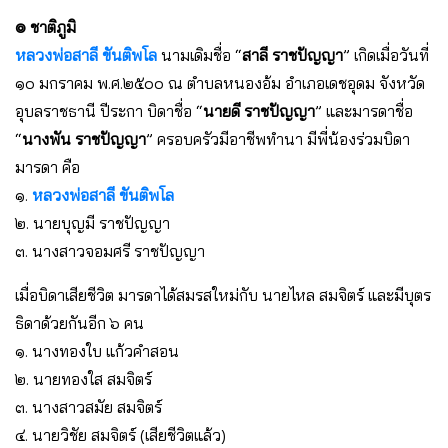
๏ ชาติภูมิ
หลวงพ่อสาลี ขันติพโล
นามเดิมชื่อ “
สาลี ราชปัญญา
” เกิดเมื่อวันที่
๑๐ มกราคม พ.ศ.๒๕๐๐ ณ ตำบลหนองอ้ม อำเภอเดชอุดม จังหวัด
อุบลราชธานี ปีระกา บิดาชื่อ “
นายดี ราชปัญญา
” และมารดาชื่อ
“
นางพัน ราชปัญญา
” ครอบครัวมีอาชีพทำนา มีพี่น้องร่วมบิดา
มารดา คือ
๑.
หลวงพ่อสาลี ขันติพโล
๒. นายบุญมี ราชปัญญา
๓. นางสาวจอมศรี ราชปัญญา
เมื่อบิดาเสียชีวิต มารดาได้สมรสใหม่กับ นายไหล สมจิตร์ และมีบุตร
ธิดาด้วยกันอีก ๖ คน
๑. นางทองใบ แก้วคำสอน
๒. นายทองใส สมจิตร์
๓. นางสาวสมัย สมจิตร์
๔. นายวิชัย สมจิตร์ (เสียชีวิตแล้ว)