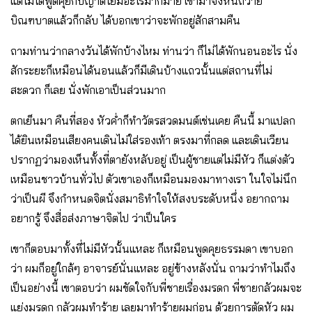
แต่ไม่ได้พูดคุยกับญาติโยมอะไรมากมาย เขามาจังหันถวาย
บิณฑบาตแล้วก็กลับ ได้บอกเขาว่าจะพักอยู่สักสามคืน
ถามท่านว่ากลางวันได้พักบ้างไหม ท่านว่า ก็ไม่ได้พักนอนอะไร นั่ง
สักระยะก็เหมือนได้นอนแล้วก็มีเดินบ้างแถวนั้นแต่สถานที่ไม่
สะดวก ก็เลย นั่งพักเอาเป็นส่วนมาก
ตกเย็นมา คืนที่สอง หัวค่ำก็ทำวัตรสวดมนต์เช่นเคย คืนนี้ มาแปลก
ได้ยินเหมือนเสียงคนเดินไม่ใส่รองเท้า ตรงมาที่กลด และเดินเวียน
ปรากฏว่ามองเห็นทั้งที่ตายังหลับอยู่ เป็นผู้ชายแต่ไม่มีหัว ก็แต่งตัว
เหมือนชาวบ้านทั่วไป ตัวเขาเองก็เหมือนมองมาทางเรา ในใจไม่นึก
ว่าเป็นผี จึงกำหนดจิตนั่งสมาธิทำใจให้สงบระดับหนึ่ง อยากถาม
อยากรู้ จึงสื่อส่งภาษาจิตไป ว่าเป็นใคร
เขาก็ตอบมาทั้งที่ไม่มีหัวนั้นแหละ ก็เหมือนพูดคุยธรรมดา เขาบอก
ว่า ผมก็อยู่ใกล้ๆ อาจารย์นั่นแหละ อยู่ข้างหลังนั่น ถามว่าทำไมถึง
เป็นอย่างนี้ เขาตอบว่า ผมขัดใจกับพี่ชายเรื่องมรดก พี่ชายกลัวผมจะ
แย่งมรดก กลัวผมทำร้าย เลยมาทำร้ายผมก่อน ด้วยการตัดหัว ผม