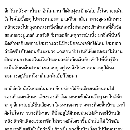
อีกวันหลังจากนั้นมาอีกไม่นาน ก็เดินมุ่งหน้าต่อไป ตั้งใจว่าจะเดิน
ริมโขงไปเรื่อยๆ ไปทางหนองคาย แต่ก็วกกลับมาทางอุดร เส้นทาง
หลักจะลงไปกรุงเทพฯ มาถึงที่แห่งหนึ่งก่อนทางเข้าอำเภอที่ตั้งวัด
ของหลวงปู่เทสก์ เทสรังสี ก็มาเจออีกเหตุการณ์หนึ่ง มาถึงที่นั่นก็
มืดค่ำพอดี เลยถามโยมว่าแถวนี่มีดงมีดอนพอพักได้ไหม โยมบอก
ว่ามีครับ เป็นดอนต้นมะม่วง แกเลยพาไป ฝนก็เพิ่งตกลงมาไม่นาน
เปียกหมด ฝนตกใหม่ในป่ามะม่วงมันก็เหม็นอับ เข้าไปที่นั่นรู้สึก
เหม็นอับเหม็นสาบสางแปลกๆ อยู่ เราจึงไปแขวนกลดอยู่ใต้ร่ม
มะม่วงอยู่ต้นหนึ่ง กลิ่นเหม็นอับก็โชยมา
เราก็เข้าไปนั่งในกลดไม่นาน อีกหน่อยได้ยินเสียงเหมือนคนใส่
รองเท้าแตะเดินมา เสียงรองเท้าดีดกระทบเท้าดัง แต๊บๆ มา ใกล้เข้า
มาๆ อีกหน่อยได้ยินเสียงว่า ใครหนอมาขวางทางที่จะขึ้นบ้าน เราก็
คิดในใจ เราขวางที่ไหนเราก็นั่งอยู่ใต้ต้นมะม่วงไม่เห็นจะมีบ้านสัก
หลัง สักพักเสียงแว่วมาอีก ไม่ขวางยังไงเขาขึ้นบ้านไม่ได้ ให้ขยับ
ออก เราก็เลยคิดในใจว่าก็ไม่รู้ว่าเป็นทางขึ้นบ้านใคร ไม่มีเจตนาจะ