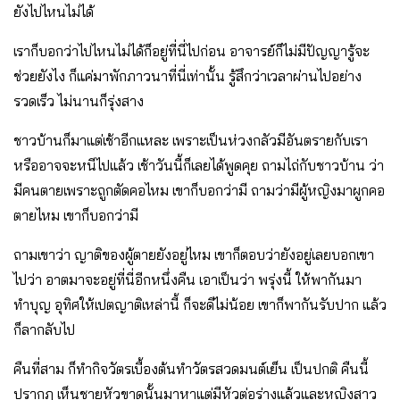
ยังไปไหนไม่ได้
เราก็บอกว่าไปไหนไม่ได้ก็อยู่ที่นี่ไปก่อน อาจารย์ก็ไม่มีปัญญารู้จะ
ช่วยยังไง ก็แค่มาพักภาวนาที่นี่เท่านั้น รู้สึกว่าเวลาผ่านไปอย่าง
รวดเร็ว ไม่นานก็รุ่งสาง
ชาวบ้านก็มาแต่เช้าอีกแหละ เพราะเป็นห่วงกลัวมีอันตรายกับเรา
หรืออาจจะหนีไปแล้ว เช้าวันนี้ก็เลยได้พูดคุย ถามไถ่กับชาวบ้าน ว่า
มีคนตายเพราะถูกตัดคอไหม เขาก็บอกว่ามี ถามว่ามีผู้หญิงมาผูกคอ
ตายไหม เขาก็บอกว่ามี
ถามเขาว่า ญาติของผู้ตายยังอยู่ไหม เขาก็ตอบว่ายังอยู่เลยบอกเขา
ไปว่า อาตมาจะอยู่ที่นี่อีกหนึ่งคืน เอาเป็นว่า พรุ่งนี้ ให้พากันมา
ทำบุญ อุทิศให้เปตญาติเหล่านี้ ก็จะดีไม่น้อย เขาก็พากันรับปาก แล้ว
ก็ลากลับไป
คืนที่สาม ก็ทำกิจวัตรเบื้องต้นทำวัตรสวดมนต์เย็น เป็นปกติ คืนนี้
ปรากฏ เห็นชายหัวขาดนั้นมาหาแต่มีหัวต่อร่างแล้วและหญิงสาว