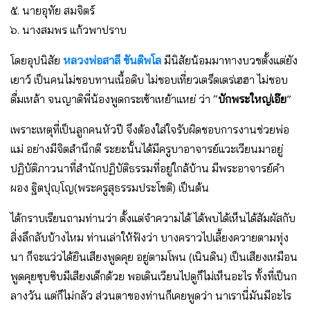
๕. นายอุทัย สมจิตร์
๖. นางสมพร แก้วพาปราบ
โดยอุปนิสัย
หลวงพ่อสาลี ขันติพโล
มีนิสัยน้อมมาทางบวชตั้งแต่ยัง
เยาว์ เป็นคนไม่ชอบทานเนื้อดิบ ไม่ชอบเที่ยวเตร็ดเตร่เฮฮา ไม่ชอบ
ดื่มเหล้า จนญาติพี่น้องพูดกระเซ้าเหย้าแหย่ ว่า “
บักพระใหญ่เอ๊ย
”
เพราะเหตุที่เป็นลูกคนหัวปี จึงต้องใส่ใจรับผิดชอบการงานช่วยพ่อ
แม่ อย่างมีจิตสำนึกดี ระยะนั้นได้มีครูบาอาจารย์แวะเวียนมาอยู่
ปฏิบัติภาวนาที่สำนักปฏิบัติธรรมที่อยู่ใกล้บ้าน มีพระอาจารย์คำ
ผอง ฐิตปุญฺโญ(พระครูสุธรรมประโชติ) เป็นต้น
ได้กราบเรียนถามท่านว่า ตั้งแต่จำความได้ ได้พบได้เห็นได้สัมผัสกับ
สิ่งลึกลับบ้างไหม ท่านเล่าให้ฟังว่า บางคราวไปเลี้ยงควายตามทุ่ง
นา ก็จะแว่วได้ยินเสียงพูดคุย อยู่ตามโพน (เนินดิน) เป็นเสียงเหมือน
พูดคุยซุบซิบมีเสียงเด็กด้วย พอเดินเวียนไปดูก็ไม่เห็นอะไร ทั้งที่เป็นก
ลางวัน แต่ก็ไม่กลัว ส่วนตาของท่านก็เคยพูดว่า นาเรานี่มันมีอะไร