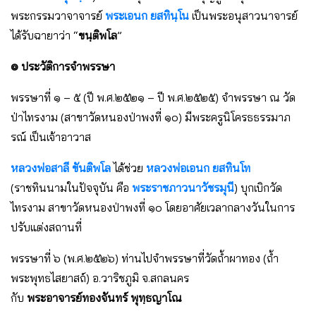
พระกรรมวาจาจารย์
พระเอนก ยสทินฺโน
เป็นพระอนุสาวนาจารย์
ได้รับฉายาว่า “
ขนฺติพโล
”
๏ ประวัติการจำพรรษา
พรรษาที่ ๑ – ๕ (ปี พ.ศ.๒๕๒๑ – ปี พ.ศ.๒๕๒๕) จำพรรษา ณ วัด
ป่าไทรงาม (สาขาวัดหนองป่าพงที่ ๑๐) มีพระครูนิโครธธรรมาภ
รณ์ เป็นเจ้าอาวาส
หลวงพ่อสาลี ขันติพโล
ได้ช่วย
หลวงพ่อเอนก ยสทินโท
(ราชทินนามในปัจจุบัน คือ
พระราชภาวนาวัชรมุนี
) บุกเบิกวัด
ไทรงาม สาขาวัดหนองป่าพงที่ ๑๐ โดยอาศัยเวลากลางวันในการ
ปรับแต่งสถานที่
พรรษาที่ ๖ (พ.ศ.๒๕๒๖) ท่านไปจำพรรษาที่วัดถ้ำผาทอง (ถ้ำ
พระพุทธไสยาสถ์) อ.วาริชภูมิ จ.สกลนคร
กับ
พระอาจารย์ทองจันทร์ พุทฺธญาโณ