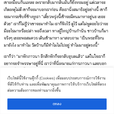
เขาเหมือนกันแหละ เพราะกลับมากลิ่นมันก็ยังหอมอยู่ แต่เวลาจะ
เกิดเหตุไม่ดี เขาก็จะมาบอกเราก่อน คือเรานั่งสมาธิอยู่อย่างนี้ เขาก็
จะมากระซิบที่ข้างหูเรา “เดี๋ยวพรุ่งนี้เช้าจะมีคนมาหาอยู่นะ เยอะ
ด้วย” เราก็ไม่รู้ว่าเขาจะมาทำไม เราก็ฟังไว้ ดูไว้ แต่ไม่พูดอะไรว่าจะ
มีอะไรมาหรือเปล่า พอถึงเวลา ทางผู้ใหญ่บ้านกำนัน ชาวบ้านก็มา
จริงๆ เยอะพอสมควร เดินเข้ามาหา มาสอบถาม “เป็นพระที่ไหน
มายังไง มาทำไม วัดบ้านก็มีทำไมไม่ไปอยู่ ทำไมมาอยู่ตรงนี้”
เราก็ว่า “มาพักภาวนา อีกสักพักก็จะกลับอุบลแล้ว” แต่ในใจเราก็
อยากจะจำพรรษาอยู่ที่นี่ เราว่าที่นี่เหมาะแก่การภาวนา และบอก
เขาว่าที่แห่งนี้มีงูใหญ่อยู่อีกด้วย แต่เขาก็ไม่เชื่อ อยู่มาตั้งนานไม่
เห็นจะมีอะไร เราก็เลยบอกว่า ถ้าไม่เชื่อก็ลองเข้าไปดูในป่าข้างใน มีงู
เว็บไซต์นี้ใช้งานคุ๊กกี้ (Cookies) เพื่อมอบประสบการณ์การใช้งาน
ที่ดีให้กับท่าน และเพื่อพัฒนาคุณภาพการให้บริการเว็บไซต์ที่ตรง
ใหญ่อยู่นั่น ด้วยความอยากรู้ของพวกนั้น ก็รวมตัวกันเดินเข้าไป
ต่อความต้องการของท่านมากยิ่งขึ้น
เมื่อเข้าไปถึง พบเห็นงูจงอางตัวใหญ่ ยกคอสูงท่วมหัว เขาก็พากัน
ทั้งวิ่งทั้งร้องเสียงหลงออกมาเลย เราก็เลยทำท่าพูดว่า “อย่าไปทำ
ตกลง
อะไรเขานะ ทำให้เขาดูเฉยๆ”