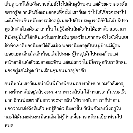
เดินดู เราก็ได้แต่คิดว่าจะไปยังไงไปเดินดูบ้านคน แต่ด้วยความสงสัย
อยากรู้อยากเห็นจึงตอบตกลงที่จะไป เขาก็เลยว่าไปได้เดี๋ยวจะพาไป
แต่ให้ท่านยืนหลับตารอสักครู่ผมจะไปเปิดประตู เราก็ยังไม่ได้ปริปาก
พูดสักคำมีแต่คิดเอาเท่านั้น ไม่รู้จิตมันสัมผัสกันได้อย่างไร และเวลา
ที่นั่งอยู่นั้นก็ได้กลิ่นเหม็นสาปเหม็นกุยเหมือนซากศพยังไงยังงั้นเลย
สักพักเขาก็บอกลืมตาได้ถึงแล้ว พอเราลืมตาดูเป็นหมู่บ้านมีผู้คน
เยอะแยะ เด็กเล็กเด็กน้อยเต็มไปหมด ผู้ใหญ่เต็มไปหมดล้วนแต่
หน้าตาดี แต่งตัวสะอาดสะอ้าน แต่แปลกว่าไม่มีใครพูดกับเราสักคน
มองอยู่แต่ไม่พูด บ้านเรือนชุมชนน่าอยู่อาศัย
คนที่พาไปเขาก็แนะนำนั่นนี่บ้างนิดหน่อย เราก็พยายามจำสังเกตุ
ทางเข้าทางไปอยู่กลัวจะหลง หาทางกลับไม่ได้ กาลเวลามันรวดเร็ว
มาก อีกหน่อยเขาก็บอกว่าจะพากลับ ให้เราหลับตา เราก็ทำตาม
บอกว่ามาส่งถึงที่แล้ว พอรู้สึกตัว ลืมตาขึ้น ก็เห็นตัวเองนั่งอยู่ใน
กลดใต้ต้นมะม่วงเหมือนเดิม ไม่รู้ว่าเหงื่อมาจากไหนเปียกท่วมไป
หมด