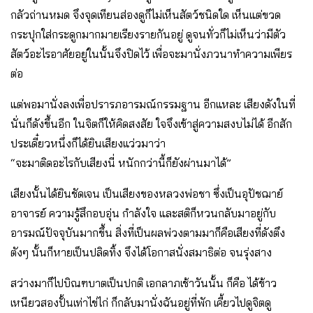
กลัวถ่านหมด จึงจุดเทียนส่องดูก็ไม่เห็นสัตว์ชนิดใด เห็นแต่ขวด
กระปุกใส่กระดูกมากมายเรียงรายกันอยู่ ดูจนทั่วก็ไม่เห็นว่ามีตัว
สัตว์อะไรอาศัยอยู่ในนั้นจึงปิดไว้ เพื่อจะมานั่งภวนาทำความเพียร
ต่อ
แต่พอมานั่งลงเพื่อปรารภอารมณ์กรรมฐาน อีกแหละ เสียงดังในที่
นั่นก็ดังขึ้นอีก ในจิตก็ให้คิดสงสัย ใจจึงเข้าสู่ความสงบไม่ได้ อีกสัก
ประเดี๋ยวหนึ่งก็ได้ยินเสียงแว่วมาว่า
“จะมาติดอะไรกับเสียงนี่ หนักกว่านี้ก็ยังผ่านมาได้”
เสียงนั้นได้ยินชัดเจน เป็นเสียงของหลวงพ่อชา ซึ่งเป็นอุปัชฌาย์
อาจารย์ ความรู้สึกอบอุ่น กำลังใจ และสติก็หวนกลับมาอยู่กับ
อารมณ์ปัจจุบันมากขึ้น สิ่งที่เป็นผลพ่วงตามมาก็คือเสียงที่ดังตึง
ตังๆ นั้นก็หายเป็นปลิดทิ้ง จึงได้โอกาสนั่งสมาธิต่อ จนรุ่งสาง
สว่างมาก็ไปบิณฑบาตเป็นปกติ เอกลาภเช้าวันนั้น ก็คือ ได้ข้าว
เหนียวสองปั้นเท่าไข่ไก่ ก็กลับมานั่งฉันอยู่ที่พัก เคี้ยวไปดูจิตดู