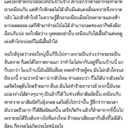
และโยกย้ายหนีปล่อยให้เป็นบ้านร้าง เขาบอกว่าเขาอยากจะทำลาย
เราเหมือนกัน แต่เข้าใกล้กลดไม่ได้ เห็นมีแต่แสงเลื่อมพรายจึงหวาด
กลัว ไม่กล้าเข้าใกล้ ในความรู้สึกเราเหมือนมีอะไรพยายามแทงเข้า
มากลดตลอด แต่ก็เข้ามาทำอะไรไม่ได้ อำนาจกลดของเราก็ขลังดีเห
มือนกันน่ะ พอใกล้สว่าง บุคคลเหล่านั้น เหมือนกับใส่เสื้อผ้าแต่พอดู
เพ่งเข้าไปหน่อยก็ไม่มีเสื้อผ้าใส่
พอใกล้รุ่งสว่างพ่อใหญ่นั้นก็รีบไปหา เพราะเป็นห่วงว่าพระจะเป็น
อันตราย ก็เลยได้โอกาสถามแก ว่าทำไมไม่พากันอยู่ที่โนนบ้านนี่ แก
ก็บอกว่า โนนบ้านนี่มันมีผีเปลือย คอยทำร้ายผู้คน มันไม่กลัวใครนะ
ผีพวกนี้ ถามว่าหน้าตา น่ากลัวไหม ท่านตอบว่า ก็ไม่ได้น่ากลัวอะไร
แต่จิตใจดุดันโหดร้ายมาก ดีนะ มันไม่ทำร้ายอาจารย์ พวกนี้มันจะ
แปลงร่างได้ต่างๆนาๆ เป็นม้าก็ได้ ในช่วงที่เราสัมผัสนั้น เหมือนกับ
เขาควาย มาสัมผัสกับมุ้งกลด แต่ไม่ยิ่งไปกว่านั้น รู้สึกว่ากาลเวลา
มันรวดเร็วมาก ก็ได้สัมผัสแค่นั้น เสร็จภัตกิจ แล้วก็ล่ำลาจากที่นั้นไป
เพราะจะได้รีบเดินทางไปที่แห่งใหม่ ถ้าจะมาเสียเวลากับสิ่งที่ไม่มีตัว
มีตน ก็คงจะไม่เกิดประโยชน์อะไร