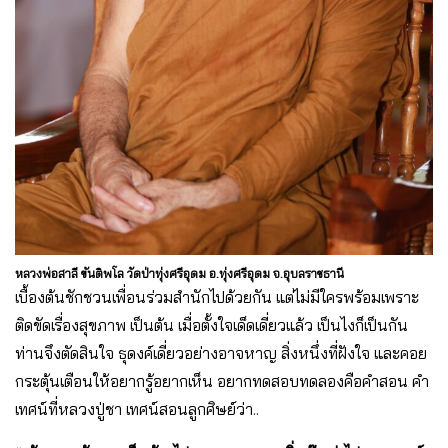
หลวงพ่อสาลี ขันติพโล วัดป่าทุ่งศรีอุดม อ.ทุ่งศรีอุดม จ.อุบลราชธานี
เบื้องต้นชักชวนเพื่อนร่วมสำนักไปด้วยกัน แต่ไม่มีใครพร้อมเพราะ
ติดขัดเรื่องสุขภาพ เป็นต้น เมื่อตั้งใจเด็ดเดี่ยวแล้ว เป็นไงก็เป็นกัน
ท่านจึงตัดสินใจ ธุดงค์เดี่ยวอย่างอาจหาญ สิ่งหนึ่งที่ฝังใจ และคอย
กระตุ้นเตือนให้อยากรู้อยากเห็น อยากทดสอบทดลองคือคำสอน คำ
เทศน์ที่หลวงปู่ชา เทศน์สอนลูกศิษย์ว่า..