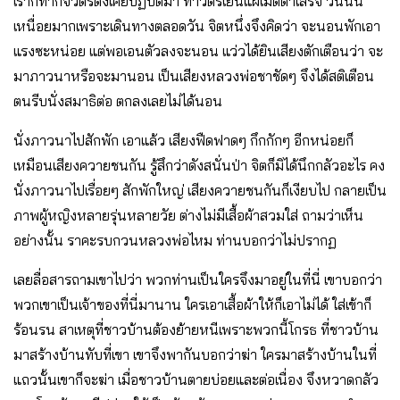
เราก็ทำกิจวัตรดั่งเคยปฏิบัติมา ทำวัตรเย็นแผ่เมตตาเสร็จ วันนั้น
เหนื่อยมากเพราะเดินทางตลอดวัน จิตหนึ่งจึงคิดว่า จะนอนพักเอา
แรงซะหน่อย แต่พอเอนตัวลงจะนอน แว่วได้ยินเสียงตักเตือนว่า จะ
มาภาวนาหรือจะมานอน เป็นเสียงหลวงพ่อชาชัดๆ จึงได้สติเตือน
ตนรีบนั่งสมาธิต่อ ตกลงเลยไม่ได้นอน
นั่งภาวนาไปสักพัก เอาแล้ว เสียงฟืดฟาดๆ กึกกักๆ อีกหน่อยก็
เหมือนเสียงควายชนกัน รู้สึกว่าดังสนั่นป่า จิตก็มิได้นึกกลัวอะไร คง
นั่งภาวนาไปเรื่อยๆ สักพักใหญ่ เสียงควายชนกันก็เงียบไป กลายเป็น
ภาพผู้หญิงหลายรุ่นหลายวัย ต่างไม่มีเสื้อผ้าสวมใส่ ถามว่าเห็น
อย่างนั้น ราคะรบกวนหลวงพ่อไหม ท่านบอกว่าไม่ปรากฏ
เลยลื่อสารถามเขาไปว่า พวกท่านเป็นใครจึงมาอยู่ในที่นี่ เขาบอกว่า
พวกเขาเป็นเจ้าของที่นี่มานาน ใครเอาเสื้อผ้าให้ก็เอาไม่ได้ ใส่เข้าก็
ร้อนรน สาเหตุที่ชาวบ้านต้องย้ายหนีเพราะพวกนี้โกรธ ที่ชาวบ้าน
มาสร้างบ้านทับที่เขา เขาจึงพากันบอกว่าฆ่า ใครมาสร้างบ้านในที่
แถวนั้นเขาก็จะฆ่า เมื่อชาวบ้านตายบ่อยและต่อเนื่อง จึงหวาดกลัว