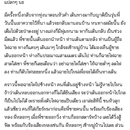
แปลกๆ นะ
มีครั้งหนึ่งกลับจากทุ่งนาตอนหัวค่ำ เดินทางมากับญาติเป็นรุ่นพี่
วันนั้นเอาควายไว้ที่นา แล้วจะกลับมานอนบ้าน หนทางสมัยนั้น ยัง
เต็มไปด้วยป่าดงอยู่ บางแห่งก็มีพุ่มหนาม พากันเดินกลับ เป็นช่วง
มืดแล้ว พี่ชายนั้นเดินออกนำหน้า ท่านเดินตามหลัง ท่านเป็นผู้ถือ
ไฟฉาย ทางก็แคบๆ เดินมาๆ ใกล้จะเข้าหมู่บ้าน ได้มองเห็นผู้ชาย
เดินออกหน้า ห่างกันประมาณสามเมตร เดินไป ท่านก็ฉายไฟฉาย
สาดใส่เขา พี่ชายก็เลยเตือนว่า อย่าฉายไฟใส่เขา ให้ฉายต่ำๆ ลดไฟ
ลง ท่านก็ดับไฟระยะหนึ่ง แล้วฉายไปใหม่เพื่อจะได้เห็นทางเดิน
คราวนี้พอฉายไฟไปข้างหน้า คนที่เดินอยู่ข้างหน้า ไม่รู้หายไปไหน
ถ้าว่าเดินหลบออกนอกทางก็ไม่ได้ยินเสียง จะว่าเดินออกหน้าไปไกล
ก็เป็นไปไม่ได้ เพราะเพิ่งดับไฟฉายแป๊บเดียว เอาล่ะสิทีนี้ ขนหัวลุก
แล้วเชียว คนที่ใส่เกียร์หมาก่อนคือพี่ชายคนนั้น พร้อมกับร้องเสียง
หลง ผีหลอกๆ เมื่อพี่ชายออกวิ่ง ท่านก็ออกสตาร์ทบ้าง เลยได้วิ่งสู้
ฟัด พร้อมกับร้องเสียงหลงเช่นกัน ผีหลอกๆ เข้าหมู่บ้านไปเลย ส่วน