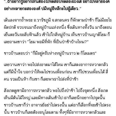
“..
ถ้าอยากรู้อยากเห็นต้องไปทดสอบทดลองเบิ่งเด๊ อย่าไปหลายองค์
อย่างหลายกะสององค์ บ่มีหมู่อีหลีกะไปผู้เดียว
..”
เดินลงจากถ้ำพระ อ.วาริชภูมิ จ.สกลนคร ก็พักตามป่าช้า ก็ไม่มีอะไร
ผิดปกติ จวบจนมาถึงหมู่บ้านแห่งหนึ่ง ซึ่งเดินทางทั้งวัน มาถึงตอน
เย็นตะวันจะลับฟ้าแล้ว เข้าไปใกล้หมู่บ้าน เห็นชาวบ้านญาติโยม ก็
เลยถามเขาว่า “โยม พอมีที่พัก ที่เป็นป่าช้าบ้างไหม?”
ชาวบ้านตอบว่า “ก็มีอยู่ครับห่างหมู่บ้านราว ๒ กิโลเมตร”
เลยวานเขาว่า พอไปส่งอาตมาได้ไหม เขาก็แสดงอาการหวาดกลัว
แต่ก็มีน้ำใจ บอกว่าให้ผมไปชวนเพื่อนก่อน เขาก็ไปชวนเพื่อนได้ สี่
คน รวมเป็นห้า กับเขา ก็เลยพาเราไปส่งที่ป่าช้า
สังเกตดูเขามีอาการหวาดกลัว พอไปถึงป่าช้า ไปถึงจุดหนึ่ง สังเกต
เห็นมีต้นไม้ใหญ่ และมีทางเดินเข้าไป เราก็เลยนึกอยากไปจุดนั้น
ชาวบ้านเขาก็ว่า อาจารย์อย่าไปตรงนั้น แต่เราก็เลือกที่จะเข้าไปตรง
นั้น ชาวบ้านก็เลยต้องอนุโลมตาม ทั้งๆที่มีอาการหวาดกลัวและ