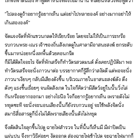
ให้พึ่งพาตนเอง คำพูดคำหนึ่งที่ฝังใจมานาน ที่ได้ยินหลวงพ่อพูดว่า
“ไปลองดูถ้าอยากรู้อยากเห็น แต่อย่าไปหลายองค์ อย่างมากอย่าให้
เกินสององค์”
จัดแจงจัดที่พักแขวนกลดให้เรียบร้อย โดยจะไม่ให้เป็นภาระหรือ
รบกวนพระ-เณร เจ้าของถิ่นสังเกตดูในศาลามีอาสนะสงฆ์ ยกระดับ
ขึ้นมาหน่อยหนึ่งเทพื้นด้วยคอนกรีต
ก็มิได้ติดใจอะไร จัดที่พักเสร็จก็ทำวัตรสวดมนต์ ดั่งเคยปฏิบัติมา พอ
ทำวัตรเสร็จจะนั่งภาวนาต่อ บรรยากาศก็รู้สึกว่าสงัดดี แต่พอจะนั่ง
ภาวนาเงียบๆ กลับมีเสียงดังขึ้น บริเวณภายในอาสนะสงฆ์ดัง ตึง
ตังๆ แรงขึ้นเรื่อยๆ จนผิดสังเกต ในใจก็คิดว่ามีสัตว์อยู่ในนั้นวิ่งไล่
กันหรืออยากออกมา อย่างไรน๊อ ใจก็อยากรู้อยากเห็น เพราะดังไม่
หยุดซะที จะนั่งจะนอนเสียงนั้นก็ยังรบกวนอยู่ จะใช้พลังจิตนั่ง
สมาธิสื่อสารดูก็นั่งไม่ได้เพราะเสียงนั้นดังไม่หยุด
จึงตัดสินใจลุกขึ้นไปดู ฉายไฟสำรวจ ในที่นั้นก็เห็นมี มีฝาปิดเป็น
แผ่นปูน จึงหาวิธีค่อยๆ งัดออกดู ส่องฉายไฟเข้าไปดู จะฉายไฟมากก็