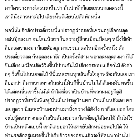
มากีดขวางทางใครนะ เห็นว่า มันน่าพักก็เลยแขวนกลดตรงนี้
เราก็นั่งภาวนาต่อไป เสียงนั้นก็เงียบไปสักพักหนึ่ง
พอนั่งไปอีกสักประเดี๋ยวหนึ่ง ปรากฏว่ากลดที่แขวนอยู่เชือกหลุด
หล่นปุ๊กลงมา จนโดนหัวเรา ในความรู้สึกเหมือนมีคนๆ หนึ่งใช้เท้า
ถีบกลดเราลงมา ก็เลยต้องลุกมาแขวนกลดใหม่อีกครั้งหนึ่ง สัก
ประเดี๋ยวกลด ก็หลุดลงมาอีก เป็นครั้งที่สาม พอกลดหลุดลงมา ก็ได้
ยินเสียง เหมือนสัตว์วิ่งขึ้นไปบนต้นไม้ เสียงกระทบเปลือกไม้ ดังค่า
กๆ วิ่งขึ้นไปบนยอดไม้ ทีนี้แหละขนทุกเส้นตั้งใจลุกพร้อมกันเลย เขา
ก็บอกว่า ก็มาขวางทางกันเช่นนี้มันก็ขึ้นบ้านไม่ได้ ตัวผมมันพอขึ้น
ได้แต่คนอื่นเขาขึ้นไม่ได้ ถ้าไม่เชื่อว่าเป็นบ้านที่พวกผมอยู่ก็ดูสิ
ปรากฏว่าที่เรานั่งพิงอยู่นั่นเป็นประตูบ้านเขา บ้านเป็นหลังเลย เขา
เลยพูดว่า นี่แหละบ้านผมท่านมานั่งขวางได้ยังไง เราก็เลยบอก ใคร
จะไปรู้ตอนกางกลดมันเป็นต้นมะม่วง ก็อาศัยอยู่ใต้โคนไม้ มันไม่ใช่
บ้านเป็นหลังแบบนี้ เขาก็เลยบอกให้เราขยับสักหน่อยพอไปได้ ให้
ท่านรอสักครู่ผมจะขึ้นไปเก็บข้าวของก่อนแล้วจะให้คนพาท่านไป