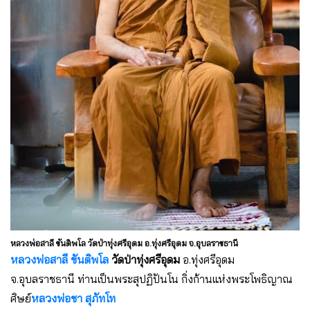
หลวงพ่อสาลี ขันติพโล วัดป่าทุ่งศรีอุดม อ.ทุ่งศรีอุดม จ.อุบลราชธานี
หลวงพ่อสาลี ขันติพโล
วัดป่าทุ่งศรีอุดม
อ.ทุ่งศรีอุดม
จ.อุบลราชธานี ท่านเป็นพระสุปฏิปันโน กิ่งก้านแห่งพระโพธิญาณ
ศิษย์
หลวงพ่อชา สุภัทโท