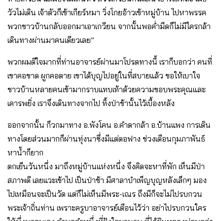
วัวไม่เดิน เจ้าตัวก็เข้าเกียร์หมา วิ่งโกยอ้าวเข้าหมู่บ้าน ไปหาพรรค
พวกชาวบ้านกลับออกมาเอาเกวียน จากนั้นพอค่ำมืดก็ไม่มีใครกล้า
เดินทางผ่านมาคนเดียวเลย”
พวกผมดีใจมากที่ท่านอาจารย์ผ่านมาโปรดทางนี้ เราก็บอกว่า คนที่
เขาคอขาด ผูกคอตาย เขาได้บุญไปอยู่ในที่สบายแล้ว ขอให้เบาใจ
ชาวบ้านหลายคนเข้ามากราบแทบเท้าด้วยความขอบพระคุณและ
เคารพยิ่ง เราจึงเดินทางจากไป ทิ้งป่าช้านั้นไว้เบื้องหลัง
ออกจากนั้น ก็วกมาทาง อ.พังโคน อ.คำตากล้า อ.บ้านแพง การเดิน
ทางโดยส่วนมากก็ผ่านทุ่งนาซึ่งมีแต่ตอฟาง ช่วงเดือนกุมภาพันธ์
หาน้ำก็ยาก
ตกเย็นวันหนึ่ง มาถึงหมู่บ้านแห่งหนึ่ง จึงคิดจะหาที่พัก เห็นมีป่า
สภาพดี เลยแวะเข้าไป เป็นป่าช้า มีศาลาบำเพ็ญบุญหลังเล็กๆ มอง
ไปเหมือนจะเป็นวัด แต่ก็ไม่เห็นมีพระ-เณร ถึงมีก็จะไม่ไปรบกวน
พระเจ้าถิ่นท่าน เพราะครูบาอาจารย์เตือนไว้ว่า อย่าไปรบกวนใคร