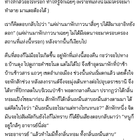
ทำให้กลัวอะไรหรอก ทำให้รู้จักเฉยๆ เพราะที่แห่งนี้ไม่มีใครจะมา
ทำลาย มาแตะต้องได้ )
เราก็คิดตอบกลับไปว่า “แค่ผ่านมาพักภาวนาสื่อๆ บ่ได้สิมาเอาอิหยัง
ดอก” (แค่ผ่านมาพักภาวนาเฉยๆ ไม่ได้มีเจตนาจะมาครอบครอง
สถานที่แห่งนี้หรอก) หลังจากนั้นก็เงียบไป
คืนที่สองก็ไม่มีอะไรเกิดขึ้น อยู่พักที่แห่งนี้สองคืน กะว่าจะไปทาง
อ.บ้านดุง ไปดูเกาะคำชะโนด แต่ไม่ได้ไป จึงเข้าอุดรมาพักที่ป่าช้า
บ้านข้าวสาร แถวๆ เขตอำเภอเมือง ช่วงนั้นฝนเริ่มตกแล้ว เลยตั้งใจ
จะพักสักช่วง หลังสงกรานต์จึงจะมุ่งเดินทางต่อไปอุบลราชธานี จึง
ได้หาที่ปักกลดในบริเวณป่าช้า พอตกกลางคืนมา ปรากฏว่าได้กลิ่น
หอมแป้งโชยมาก่อน สักพักก็ได้กลิ่นเหม็นสาบเหม็นสางตามมา ได้
แต่คิดในใจว่า “มันเหม็นอะไรมาแต่ทางไหนหนอ?” สักพักหนึ่ง จิต
มันจะไปสัมผัสกันยังไงก็ไม่ทราบ ก็ได้ยินเสียงตอบกลับมาว่า “หนูก็
อยู่ใกล้ๆ อาจารย์นี่ล่ะ”
พระอาจารย์ “แล้วทำไมมีทั้งกลิ่นหอม ทั้งกลิ่นเหม็นสาบ”