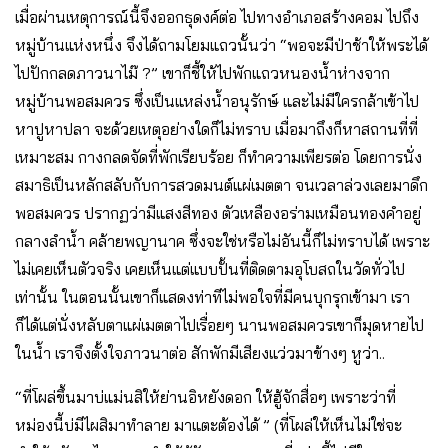
เมื่อผ่านเหตุการณ์นี้จึงออกธุดงค์ต่อ ไปทางอำเภอสร้างคอม ไปถึง
หมู่บ้านแห่งหนึ่ง จึงได้ถามโยมแถวนั้นว่า “พอจะมีป่าช้าให้พระได้
ไปปักกลดภาวนาไม๊ ?” เขาก็ชี้ให้ไปพักแถวหนองน้ำห่างจาก
หมู่บ้านพอสมควร ซึ่งเป็นแหล่งน้ำอนุรักษ์ และไม่มีใครกล้าเข้าไป
หาปูหาปลา จะด้วยเหตุอย่างใดก็ไม่ทราบ เมื่อมาถึงก็หาสถานที่ที่
เหมาะสม กางกลดจัดที่พักเรียบร้อย ก็ทำความเพียรต่อ โดยการนั่ง
สมาธิเป็นหลักสลับกับการสวดมนต์แผ่เมตตา จนเวลาล่วงเลยมาดึก
พอสมควร ปรากฏว่ามีแสงสีทอง ตัวเหลืองอร่ามเหมือนทองคำอยู่
กลางลำน้ำ คล้ายพญานาค ซึ่งจะใช่หรือไม่อันนี้ก็ไม่ทราบได้ เพราะ
ไม่เคยเห็นตัวจริง เคยเห็นแต่แบบปั้นที่ติดตามอุโบสถในวัดทั่วไป
เท่านั้น ในตอนนั้นเขาก็แสดงท่าทีไม่พอใจที่มีคนบุกรุกเข้ามา เรา
ก็ได้แต่นั่งหลับตาแผ่เมตตาไปเรื่อยๆ นานพอสมควรเขาก็มุดหายไป
ในน้ำ เราจึงตั้งใจภาวนาต่อ สักพักมีเสียงแว่วมาข้างๆ หูว่า..
“ที่โผล่ขึ้นมาบ่แม่นสิให้ย่านอิหยังดอก ให้ฮู้จักสื่อๆ เพราะว่าที่
หม่องนี้บ่มีไผสิมาทำลาย มาแตะต้องได้ ” (ที่โผล่ให้เห็นไม่ใช่จะ