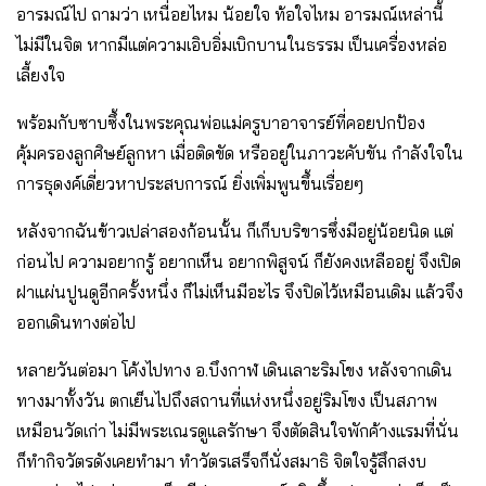
อารมณ์ไป ถามว่า เหนื่อยไหม น้อยใจ ท้อใจไหม อารมณ์เหล่านี้
ไม่มีในจิต หากมีแต่ความเอิบอิ่มเบิกบานในธรรม เป็นเครื่องหล่อ
เลี้ยงใจ
พร้อมกับซาบซึ้งในพระคุณพ่อแม่ครูบาอาจารย์ที่คอยปกป้อง
คุ้มครองลูกศิษย์ลูกหา เมื่อติดขัด หรืออยู่ในภาวะคับขัน กำลังใจใน
การธุดงค์เดี่ยวหาประสบการณ์ ยิ่งเพิ่มพูนขึ้นเรื่อยๆ
หลังจากฉันข้าวเปล่าสองก้อนนั้น ก็เก็บบริขารซึ่งมีอยู่น้อยนิด แต่
ก่อนไป ความอยากรู้ อยากเห็น อยากพิสูจน์ ก็ยังคงเหลืออยู่ จึงเปิด
ฝาแผ่นปูนดูอีกครั้งหนึ่ง ก็ไม่เห็นมีอะไร จึงปิดไว้เหมือนเดิม แล้วจึง
ออกเดินทางต่อไป
หลายวันต่อมา โค้งไปทาง อ.บึงกาฬ เดินเลาะริมโขง หลังจากเดิน
ทางมาทั้งวัน ตกเย็นไปถึงสถานที่แห่งหนึ่งอยู่ริมโขง เป็นสภาพ
เหมือนวัดเก่า ไม่มีพระเณรดูแลรักษา จึงตัดสินใจพักค้างแรมที่นั่น
ก็ทำกิจวัตรดังเคยทำมา ทำวัตรเสร็จก็นั่งสมาธิ จิตใจรู้สึกสงบ