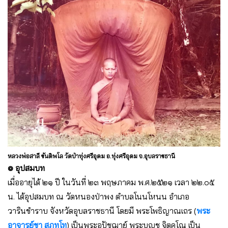
หลวงพ่อสาลี ขันติพโล วัดป่าทุ่งศรีอุดม อ.ทุ่งศรีอุดม จ.อุบลราชธานี
๏ อุปสมบท
เมื่ออายุได้ ๒๑ ปี ในวันที่ ๒๓ พฤษภาคม พ.ศ.๒๕๒๑ เวลา ๒๒.๐๕
น. ได้อุปสมบท ณ วัดหนองป่าพง ตำบลโนนโหนน อำเภอ
วารินชำราบ จังหวัดอุบลราชธานี โดยมี พระโพธิญาณเถร (
พระ
อาจารย์ชา สุภทฺโท
) เป็นพระอุปัชฌาย์ พระบุญชู จิตคุโณ เป็น