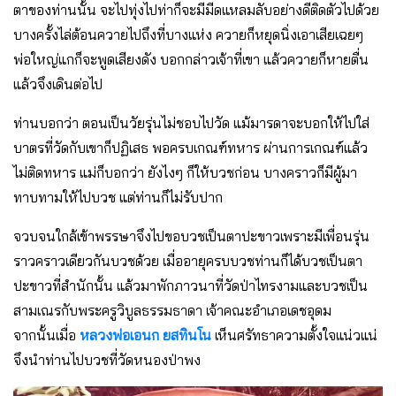
ตาของท่านนั้น จะไปทุ่งไปท่าก็จะมีมีดแหลมลับอย่างดีติดตัวไปด้วย
บางครั้งไล่ต้อนควายไปถึงที่บางแห่ง ควายก็หยุดนิ่งเอาเสียเฉยๆ
พ่อใหญ่แกก็จะพูดเสียงดัง บอกกล่าวเจ้าที่เขา แล้วควายก็หายตื่น
แล้วจึงเดินต่อไป
ท่านบอกว่า ตอนเป็นวัยรุ่นไม่ชอบไปวัด แม้มารดาจะบอกให้ไปใส่
บาตรที่วัดกับเขาก็ปฏิเสธ พอครบเกณฑ์ทหาร ผ่านการเกณฑ์แล้ว
ไม่ติดทหาร แม่ก็บอกว่า ยังไงๆ ก็ให้บวชก่อน บางคราวก็มีผู้มา
ทาบทามให้ไปบวช แต่ท่านก็ไม่รับปาก
จวบจนใกล้เข้าพรรษาจึงไปขอบวชเป็นตาปะขาวเพราะมีเพื่อนรุ่น
ราวคราวเดียวกันบวชด้วย เมื่ออายุครบบวชท่านก็ได้บวชเป็นตา
ปะขาวที่สำนักนั้น แล้วมาพักภาวนาที่วัดป่าไทรงามและบวชเป็น
สามเณรกับพระครูวิบูลธรรมธาดา เจ้าคณะอำเภอเดชอุดม
จากนั้นเมื่อ
หลวงพ่อเอนก ยสทินโน
เห็นศรัทธาความตั้งใจแน่วแน่
จึงนำท่านไปบวชที่วัดหนองป่าพง