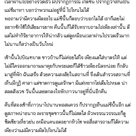
เวลาผ่านไปอย่างรวดเร็ว มีปรากฏการณ์ เกิดขึ้น ปรากฏว่าเห็นเป็น
แม่ชีมาหา บอกว่าพวกแม่อยู่ที่นี่ ไปไหนไม่ได้
พอถามว่ามีความผิดอะไร แม่ชีนั้นก็ตอบว่าบอกไม่ได้ เราก็เลยไม่
อยากซักไซ้ให้เสียมารยาท คืนนั้นก็ได้รับทราบถามไถ่เพียงเท่านั้น ดี
แต่ไม่ทำกิริยาอาการให้น่ากลัว แต่ดูเหมือนเวลาผ่านไปรวดเร็วมาก
ไม่นานก็สว่างเป็นวันใหม่
เช้านั้นไปบิณฑบาต ชาวบ้านก็ไม่ค่อยใส่ใจ เพียงแต่ใส่บาตรให้ แต่
ไม่มีใครออกมาถามมาคุยกับพระเลยก็ได้ข้าวเพียงนิดหน่อย ก็กลับ
มาสู่ที่พัก ฉันเสร็จ ด้วยความสงสัยในสถานที่ จึงเดินสำรวจสถานที่
เห็นมีกุฏิ ศาลา แต่ขาดการดูแลรักษา มีแต่หยากไย่เต็มไปหมด น่า
สลดสังเวช วันนั้นเลยตกลงใจพักภาวนาอยู่ที่นั่นอีกคืน
คืนที่สองเข้าที่ภาวนาไปนานพอสมควร ก็ปรากฏเห็นแม่ชีนั้นอีก แต่
ดูสภาพน่าอนาถ เพราะชุดขาวนั้นก็ไม่สดใส ผิวพรรณวรรณะก็ดู
ซีดเซียวเหี่ยวย่น เหมือนคนอดอยากหิวโซ พอสื่อสารถามก็ได้ความ
เพียงว่าแม่มีความผิดไปไหนไม่ได้