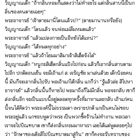
วิญญาณเด็ก “ถ้ากลิ่นหอมก็แสดงว่าไม่ทำอะไร แต่กลิ่นสาบนี่เป็นก
ลิ่นของคนตายเฉยๆ”
พระอาจารย์ “เจ้าตายมานี่โดนแล้วบ่?” (ตายมานานหรือยัง)
วิญญาณเด็ก “โดนแล้ว จนพ่อแม่ลืมหมดแล้ว”
พระอาจารย์ “แล้วแปลงกายเป็นอีหยังได้แหน่?”
วิญญาณเด็ก “ได้หมดทุกอย่าง”
พระอาจารย์ “แล้วถ้าโยมมาสิมาเจ้าสิเฮ็ดจังได๋”
วิญญาณเด็ก “หนูกะสิเฮ็ดกลิ่นแป้งไปก่อน แล้วก็เอากลิ่นสาบตาม
ไปอีก ปกติตอนเย็น จะมีเถ้าแก่ ส. เจริญชัย มาเล่นด้วย เด็กน้อยคน
นี้ มันก็จะเอากลิ่นไปรับ พอเถ้าแก่ได้กลิ่น แกก็ว่า “รู้แล้วล่ะ สิไปหา
อาจารย์” แล้วกลิ่นนั้นก็หายไป พอมาถึงก็ไม่มีกลิ่น พอจะกลับ เขาก็
ส่งกลิ่นอีก จะเป็นแบบนี้อยู่ตลอดทุกครั้งที่มาหาและกลับ เถ้าแก่คน
นี้จนได้คิดว่า พระองค์นี้ไม่ธรรมดา เพราะปกติ แกเป็นคนไม่ชอบ
พระอยู่แล้ว แกชอบพูดว่าพระ เป็นพวกขี้คร้านไม่ทำงาน พอเวลา
เราจะไปบิณฑบาต เขาก็ส่งกลิ่นหอมมาหาเรา เลยได้แต่พูดลอยๆไป
ว่า “รักษาของเด้อสิไปบิณฑบาตมาสู่กิน” เขาก็คงจะรับทราบของ