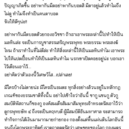
ปัญญาเกิดขึ้น อย่าพากันมืดอย่าพากันบอดสิ มีตาอยู่แล้วทำไมถึง
ไม่ดู ทำไมจึงทำเป็นคนตาบอด
ฟังให้ดีๆน่ะ!!
อย่าพากันมืดบอดด้วยกองอวิชชา ถ้าเราเอาพระเหล่านี้ไปทำให้เป็น
มลทินล่ะ จะเป็นการบูชาสรรเสริญพระพุทธ พระธรรม พระสงฆ์
ไหม ถ้าเราทำในที่ไม่ดีล่ะ ทำให้สิ่งเหล่านี้ให้เป็นมลทินทำไม เอาพระ
ไปให้แปดเปื้อนทำให้เป็นมลทินทำไม นรกเขาเปิดคอยอยู่น่ะ บอกเอา
ไว้เตือนเอาไว้…
อย่าคิดว่าตัวเองนี้วิเศษวิโส…เปล่าเลย!
มีใครบ้างไม่ตายน่ะ มีใครเป็นอมตะ ทุกสิ่งอย่างล้วนอยู่ในหลักกฎ
เกณฑ์ของธรรมชาติทั้งนั้น อย่าไปเข้าใจว่าอันนี้ ขากู แขนกู ตัวกู
สมบัติพัสถานก็ของกู องค์สมเด็จสัมมาสัมพุทธเจ้าทรงตรัสเอาไว้ว่า
ดูกรพุทธษัท ๔ ถึงจะเป็นคฤหบดี ผู้มีสมบัติอันมหาศาล จะสามารถ
ทำกิจการได้เงินมามากมายก่ายกอง กองตั้งแต่พื้นแผ่นดินโลกอันนี้
จนถึงโลกพระอาทิตย์ เราตถาคตตรัสว่า เศษขยะของโลก กองมูตร