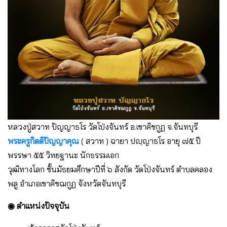
หลวงปู่สวาท ปัญญาธโร วัดโป่งจันทร์ อ.เขาคิชกูฏ จ.จันทบุรี
พระครูกิตติปัญญาคุณ
( สวาท ) ฉายา ปญฺญาธโร อายุ ๗๕ ปี
พรรษา ๕๕ วิทยฐานะ นักธรรมเอก
วุฒิทางโลก ชั้นมัธยมศึกษาปีที่ ๖ สังกัด วัดโป่งจันทร์ ตำบลคลอง
พลู อำเภอเขาคิชฌกูฏ จังหวัดจันทบุรี
◉ ตำแหน่งปัจจุบัน