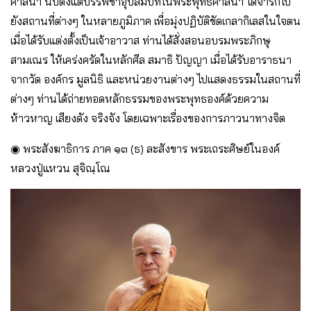
ศาสนา นับตั้งแต่บรรพชาอุปสมบทในพระพุทธศาสนา ได้จาริกไป
ยังสถานที่ต่างๆ ในหลายภูมิภาค เพื่อมุ่งปฏิบัติขัดเกลากิเลสในใจตน
เมื่อได้รับแต่งตั้งเป็นเจ้าอาวาส ท่านได้สั่งสอนอบรมพระภิกษุ
สามเณร ให้เคร่งครัดในหลักศีล สมาธิ ปัญญา เมื่อได้รับอาราธนา
จากวัด องค์กร มูลนิธิ และหน่วยงานต่างๆ ไปแสดงธรรมในสถานที่
ต่างๆ ท่านได้ถ่ายทอดหลักธรรมของพระพุทธองค์ด้วยความ
ห้าวหาญ เสียงดัง จริงจัง โดยเฉพาะเรื่องของการภาวนาทางจิต
◉ พระสังฆาธิการ ภาค ๑๓ (ธ) ละสังขาร พระเถระศิษย์ในองค์
หลวงปู่แหวน สุจิณฺโณ