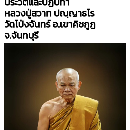
ประวัติและปฏิปทา
หลวงปู่สวาท ปญฺญาธโร
วัดโป่งจันทร์ อ.เขาคิชกูฏ
จ.จันทบุรี