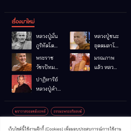
เรื่องมาใหม่
หลวงปู่มั่น
หลวงปู่ชนะ
ภูริทัตโต
อุตตมลาโภ
พระอริยเจ้า
วัดป่าโนน
พระราช
มรณภาพ
ผู้เป็นบิดา
หมากอื๋อ
วัชรปัทม
แล้ว หลวง
ของพระกร
อ.เมือง
คุณ (หลวง
ปู่บุญมา
ปาฏิหาริย์
รมฐาน
จ.มหาสารคาม
ปู่บัวเกตุ
คัมภีรธัมโม
หลวงปู่คำ
ปทุมสิโร)
คะนิง จุล
มรณภาพ
มณี
ฆราวาสจอมขมังเวทย์
ธรรมะพระอริยสงฆ์
แล้ว วัดป่า
ดาราภิรมย์
ประชาสัมพันธ์งานบุญ
ประวัติพระเกจิ
ปาฏิหาริย์พระเกจิ
เว็บไซต์นี้ใช้งานคุ๊กกี้ (Cookies) เพื่อมอบประสบการณ์การใช้งาน