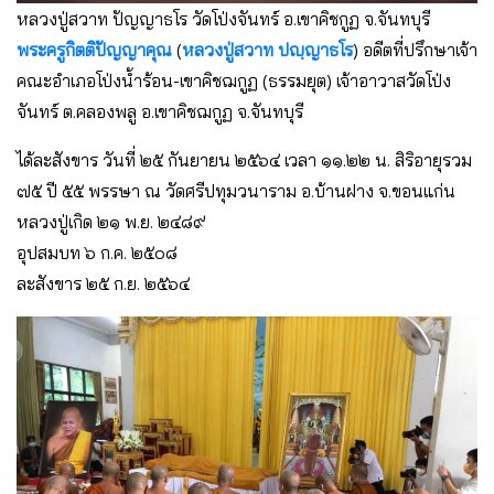
หลวงปู่สวาท ปัญญาธโร วัดโป่งจันทร์ อ.เขาคิชกูฏ จ.จันทบุรี
พระครูกิตติปัญญาคุณ
(
หลวงปู่สวาท ปญฺญาธโร
) อดีตที่ปรึกษาเจ้า
คณะอำเภอโป่งน้ำร้อน-เขาคิชฌกูฏ (ธรรมยุต) เจ้าอาวาสวัดโป่ง
จันทร์ ต.คลองพลู อ.เขาคิชฌกูฏ จ.จันทบุรี
ได้ละสังขาร วันที่ ๒๕ กันยายน ๒๕๖๔ เวลา ๑๑.๒๒ น. สิริอายุรวม
๗๕ ปี ๕๕ พรรษา ณ วัดศรีปทุมวนาราม อ.บ้านฝาง จ.ขอนแก่น
หลวงปู่เกิด ๒๑ พ.ย. ๒๔๘๙
อุปสมบท ๖ ก.ค. ๒๕๐๘
ละสังขาร ๒๕ ก.ย. ๒๕๖๔