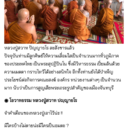
หลวงปู่สวาท ปัญญาธโร ละสังขารแล้ว
ปัจจุบันท่านมีลูกศิษย์ให้ความเลื่อมใสเป็นจำนวนมากทั่วภูมิภาค
ของประเทศไทย เป็นพระสุปฏิปันโน ซึ่งมีวิหารธรรม เปี่ยมล้นด้วย
ความเมตตา กราบไหว้ได้อย่างสนิทใจ อีกทั้งท่านยังได้บำเพ็ญ
ประโยชน์ต่อกิจการคณะสงฆ์ องค์กร หน่วยงานต่างๆ เป็นจำนวน
มาก นับว่าเป็นการสูญเสียพระเถระรูปสำคัญของเมืองจันทบุรี
◉ โอวาทธรรม หลวงปู่สวาท ปญฺญาธโร
จำคำเตือนของหลวงปู่เอาไว้น่ะ !!
มีใครบ้างไม่ตายน่ะมีใครเป็นอมตะ ?