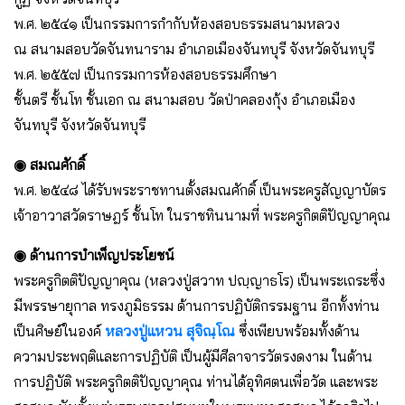
พ.ศ. ๒๕๔๑ เป็นกรรมการกำกับห้องสอบธรรมสนามหลวง
ณ สนามสอบวัดจันทนาราม อำเภอเมืองจันทบุรี จังหวัดจันทบุรี
พ.ศ. ๒๕๕๗ เป็นกรรมการห้องสอบธรรมศึกษา
ชั้นตรี ชั้นโท ชั้นเอก ณ สนามสอบ วัดป่าคลองกุ้ง อำเภอเมือง
จันทบุรี จังหวัดจันทบุรี
◉ สมณศักดิ์
พ.ศ. ๒๕๔๘ ได้รับพระราชทานตั้งสมณศักดิ์ เป็นพระครูสัญญาบัตร
เจ้าอาวาสวัดราษฎร์ ชั้นโท ในราชทินนามที่ พระครูกิตติปัญญาคุณ
◉ ด้านการบำเพ็ญประโยชน์
พระครูกิตติปัญญาคุณ (หลวงปู่สวาท ปญฺญาธโร) เป็นพระเถระซึ่ง
มีพรรษายุกาล ทรงภูมิธรรม ด้านการปฏิบัติกรรมฐาน อีกทั้งท่าน
เป็นศิษย์ในองค์
หลวงปู่แหวน สุจิณฺโณ
ซึ่งเพียบพร้อมทั้งด้าน
ความประพฤติและการปฏิบัติ เป็นผู้มีศีลาจารวัตรงดงาม ในด้าน
การปฏิบัติ พระครูกิตติปัญญาคุณ ท่านได้อุทิศตนเพื่อวัด และพระ