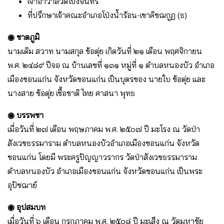
เจ้าอาวาสวัดโป่งจันทร์
ที่ปรึกษาเจ้าคณะอำเภอโป่งน้ำร้อน-เขาคิชฌกูฏ (ธ)
◉ ชาตภูมิ
นามเดิม สวาท นามสกุล ข้อตุ่ย เกิดวันที่ ๒๑ เดือน พฤศจิกายน
พ.ศ. ๒๔๘๙ ปีจอ ณ บ้านเลขที่ ๑๓๑ หมู่ที่ ๑ ตำบลหนองบัว อำเภอ
เมืองขอนแก่น จังหวัดขอนแก่น เป็นบุตรของ นายใบ ข้อตุ่ย และ
นางสาย ข้อตุ่ย เชื้อชาติ ไทย ศาสนา พุทธ
◉ บรรพชา
เมื่อวันที่ ๒๗ เดือน พฤษภาคม พ.ศ. ๒๕๐๗ ปี มะโรง ณ วัดป่า
สังเวชธรรมาราม ตำบลหนองบัวอำเภอเมืองขอนแก่น จังหวัด
ขอนแก่น โดยมี พระครูปัญญาวรากร วัดป่าสังเวชธรรมาราม
ตำบลหนองบัว อำเภอเมืองขอนแก่น จังหวัดขอนแก่น เป็นพระ
อุปัชฌาย์
◉ อุปสมบท
เมื่อวันที่ ๖ เดือน กรกฎาคม พ.ศ. ๒๕๐๘ ปี มะเส็ง ณ วัดมหาชัย