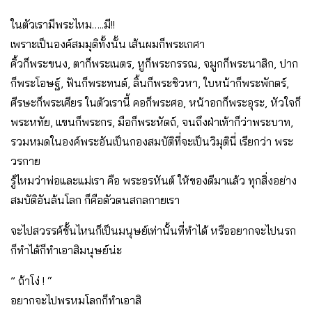
ในตัวเรามีพระไหม…..มี!!
เพราะเป็นองค์สมมุติทั้งนั้น เส้นผมก็พระเกศา
คิ้วก็พระขนง, ตาก็พระเนตร, หูก็พระกรรณ, จมูกก็พระนาสิก, ปาก
ก็พระโอษฐ์, ฟันก็พระทนต์, ลิ้นก็พระชิวหา, ใบหน้าก็พระพักตร์,
ศีรษะก็พระเศียร ในตัวเรานี้ คอก็พระศอ, หน้าอกก็พระอุระ, หัวใจก็
พระหทัย, แขนก็พระกร, มือก็พระหัตถ์, จนถึงฝ่าเท้าก็ว่าพระบาท,
รวมหมดในองค์พระอันเป็นกองสมบัติที่จะเป็นวิมุตินี่ เรียกว่า พระ
วรกาย
รู้ไหมว่าพ่อและแม่เรา คือ พระอรหันต์ ให้ของดีมาแล้ว ทุกสิ่งอย่าง
สมบัติอันล้นโลก ก็คือตัวตนสกลกายเรา
จะไปสวรรค์ชั้นไหนก็เป็นมนุษย์เท่านั้นที่ทำได้ หรืออยากจะไปนรก
ก็ทำได้ก็ทำเอาสิมนุษย์น่ะ
” ถ้าโง่ ! “
อยากจะไปพรหมโลกก็ทำเอาสิ