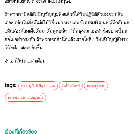
อย่าฝันเลยน่ะว่าจะได้เกิดเป็นมนุษย์!
ถ้าหากเรามีสติสัมปัญชัญญะฟังแล้วก็ให้รีบปฏิบัติตัวเองซะ กลับ
เถอะ กลับในสิ่งที่ไม่ดีให้ดีขึ้นมา ทวยเทพยังสรรเสริญน่ะ ผู้ที่กลับน่ะ
แม้แต่องค์สมเด็จสัมมาสัมพุทธเจ้า : “ภิกษุพวกเธอทำผิดอย่างนี้น่ะ
ต่อไปอย่ากระทำ ถ้าพวกเธอสำนึกแล้วเราอโหสิ ” จึงได้บัญญัติพระ
วินัยศีล ๒๒๗ ข้อขึ้น
จำเอาไว้น่ะ…..คำเตือน!!
tags:
พระครูกิตติปัญญาคุณ
วัดโป่งจันทร์
หลวงปู่สวาท
หลวงปู่สวาท ปญฺญาธโร
เรื่องที่เกี่ยวข้อง