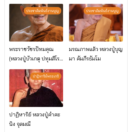
พระกรรมฐาน
อ.เมือง จ.มหาสารคาม
ประชาสัมพันธ์งานบุญ
ประชาสัมพันธ์งานบุญ
พระราชวัชรปัทมคุณ
มรณภาพแล้ว หลวงปู่บุญ
(หลวงปู่บัวเกตุ ปทุมสิโร)
มา คัมภีรธัมโม
มรณภาพแล้ว วัดป่า
ดาราภิรมย์ อ.แม่ริม
ปาฏิหาริย์พระเกจิ
จ.เชียงใหม่
ปาฏิหาริย์ หลวงปู่คำคะ
นิง จุลมณี