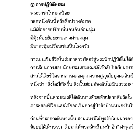
◎ การปฏิบัติธรรม
พระราชาในกลดน้อย
กลดหนึ่งคันนี้หรือคือปรางค์มาศ
แม้เสื่อขาดเปรียบที่นอนอันอ่อนนุ่ม
มีมุ้งห้อยย้อยยานต่างม่านคลุม
มีบาตรอุ้มเปรียบเช่นเป็นโรงครัว
การเบนเข็มชีวิตในร่มกาสาวพัสตร์สู่พระนักปฏิบัติไม่ได้เก
การเรียนการสอบนักธรรม สามเณรลีได้กลับไปเยี่ยมครอบครั
สาวได้เสียชีวิตจากการคลอดลูก ความสูญเสียบุคคลอันเป็
หนึ่งว่า “สิ่งใดมีเกิดขึ้น สิ่งนั้นย่อมต้องดับไปเป็นธรรมด
หลังจากนั้นสามเณรลีได้เดินทางด้วยเท้าเปล่ากลับวัดโ
ภาระของชีวิต และได้ออกเดินทางสู่ป่าช้าบ้านหนองโน
ก่อนที่จะออกเดินทางนั้น สามเณรลีได้พูดกับโยมมารดาและญ
ข้อยบ่ได้เห็นธรรม สิบ่มาให้พวกเจ้าเห็นหน้าอีก” คำพูด