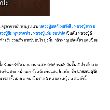
่ครูอาจารย์หลายรูป เช่น
หลวงปู่เทสก์ เทสรังสี
,
หลวงปู่ขาว อ
วงปู่สิม พุทฺธาจาโร
,
หลวงปู่แว่น ธนปาโล
เป็นต้น หลวงปู่ลี
ำจริง รวดเร็ว กระชับฉับไว มุ่งมั่น กล้าหาญ เด็ดเดี่ยว และเปี่ยม
มื่อ วันเสาร์ที่ ๖ มกราคม พ.ศ.๒๔๗๙ ตรงกับวันขึ้น ๕ ค่ำ เดือน ๒
ลบัวเงิน อำเภอน้ำพอง จังหวัดขอนแก่น โยมบิดาชื่อ
นายเคน ถุวัต
ดามารดาทั้งหมด ๘ คน เป็นชาย ๕ คน และหญิง ๓ คน ดังนี้