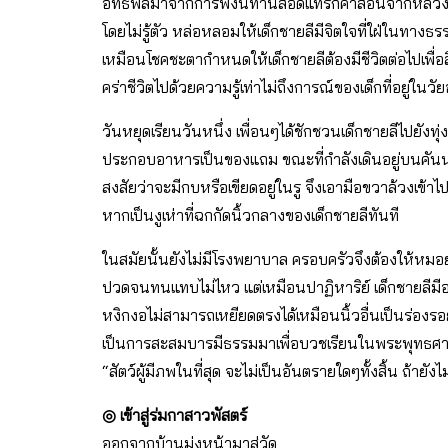
อิทธิพลมาจากการฟังนิทานสอดแทรกคำสอนจากหลวงปู่จัน
โดยไม่รู้ตัว หล่อหลอมให้เด็กชายลีมีจิตใจที่ใฝ่ในทางธ
เหมือนโชคชะตากำหนดให้เด็กชายลีต้องมีชีวิตต่อไปเพื
คร่าชีวิตไปด้วยความรู้เท่าไม่ถึงการณ์ของเด็กที่อยู่ในวั
วันหยุดเรียนวันหนึ่ง เพื่อนๆได้ชักชวนเด็กชายลีไปยังท
ประกอบอาหารเป็นของแถม ขณะที่กำลังเดินอยู่บนคันนา
สงสัยว่าจะมีกบหรือเขียดอยู่ในรู จึงเอามือขวาล้วงเข้าไป แต
หากเป็นงูเห่าที่ฉกกัดนิ้วกลางของเด็กชายลีทันที
ในสมัยนั้นยังไม่มีโรงพยาบาล ครอบครัวจึงต้องให้หมอย
ปวดจนทนแทบไม่ไหว แต่เหมือนปาฏิหาริย์ เด็กชายลีมีอาก
หงิกงอไม่สามารถเหยียดตรงได้เหมือนนิ้วอื่นเป็นร่องรอย
เป็นการสะสมบารมีธรรมมาเพื่อบวชเรียนในพระพุทธศาสน
“สัตว์ผู้มีภพในที่สุด จะไม่เป็นอันตรายใดๆทั้งสิ้น ถ้า
◎ เข้าสู่ร่มกาสาวพัสตร์
ออกจากบ้านมุ่งหน้ามาสู่วัด