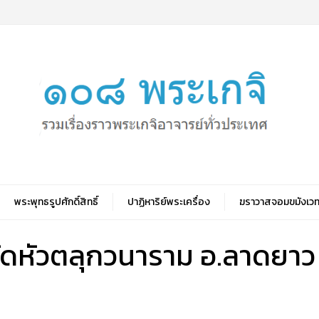
พระพุทธรูปศักดิ์สิทธิ์
ปาฏิหาริย์พระเครื่อง
ฆราวาสจอมขมังเวท
วัดหัวตลุกวนาราม อ.ลาดยา