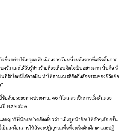
ิดขึ้นอย่างไร้เหตุผล สืบเนื่องจากวันหนึ่งหลังจากที่เสร็จสิ้นจาก
ว และได้รับรู้ข่าวร้ายที่สะเทือนจิตใจเป็นอย่างมาก นั่นคือ พี่
นที่รักโดยมิได้คาดฝัน ทำให้สามเณรลีคิดถึงสัจธรรมของชีวิตข้อ
า”
พธิ์ชัยด้วยระยะทางประมาณ ๑๖ กิโลเมตร เป็นการเริ่มต้นสละ
ในปี พ.ศ.๒๕๐๒
าติพี่น้องอย่างเด็ดเดี่ยวว่า “เบิ่งดูหน้าข้อยให้คักๆเด้อ ครั้น
นี้เป็นเหมือนการให้สัจจะปฏิญาณเพื่อที่จะเริ่มต้นศึกษาและปฏิ