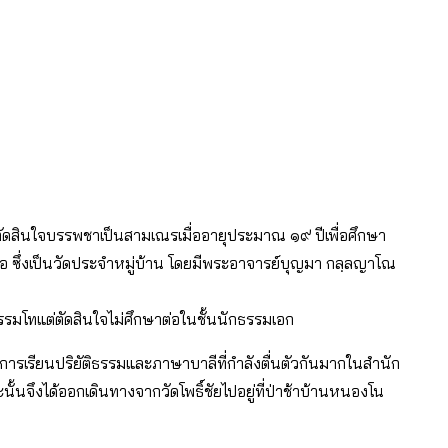
้ตัดสินใจบรรพชาเป็นสามเณรเมื่ออายุประมาณ ๑๙ ปีเพื่อศึกษา
นือ ซึ่งเป็นวัดประจำหมู่บ้าน โดยมีพระอาจารย์บุญมา กลฺลญาโณ
ธรรมโทแต่ตัดสินใจไม่ศึกษาต่อในชั้นนักธรรมเอก
ารเรียนปริยัติธรรมและภาษาบาลีที่กำลังตื่นตัวกันมากในสำนัก
ั้นจึงได้ออกเดินทางจากวัดโพธิ์ชัยไปอยู่ที่ป่าช้าบ้านหนองโน