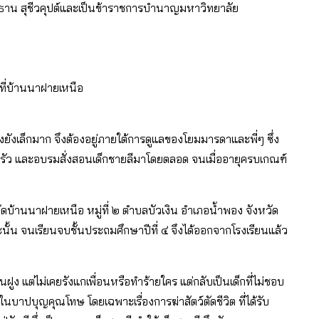
นายวิธาน สุชีวคุปต์และเป็นข้าราชการบำนาญมหาวิทยาลัย
ี่บ้านนาฝายเหนือ
่งยังเล็กมาก จึงต้องอยู่ภายใต้การดูแลของโยมมารดาและพี่ๆ ซึ่ง
บครัว และอบรมสั่งสอนเด็กชายลีมาโดยตลอด จนเมื่ออายุครบเกณฑ์
วัดบ้านนาฝายเหนือ หมู่ที่ ๒ ตำบลบัวเงิน อำเภอน้ำพอง จังหวัด
ั้น จนเรียนจบชั้นประถมศึกษาปีที่ ๔ จึงได้ออกจากโรงเรียนแล้ว
นฝูง แต่ไม่เคยรังแกเพื่อนหรือทำร้ายใคร แต่กลับเป็นเด็กที่ไม่ชอบ
ัวในบาปบุญคุณโทษ โดยเฉพาะเรื่องการฆ่าสัตว์ตัดชีวิต ที่ได้รับ