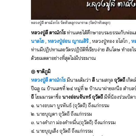
หลวงปู่ลี ตาณังกโร วัดหัวตลุกวนาราม (วัดป่าหัวตลุก)
หลวงปู่ลี ตาณํกโร
ท่านเคยได้ศึกษาอบรมธรรมกับพ่อแม
นาลโย
,
หลวงปู่อ่อน ญาณสิริ
, หลวงปู่ทอง อโสโก ,
หล
ท่านมีปฏิปทาและวัตรปฏิบัติที่เรียบง่าย สันโดษ ทำอะไรท
ด้วยเมตตาอย่างที่สุดไม่มีประมาณ
◎ ชาติภูมิ
หลวงปู่ลี ตาณํกโร
มีนามเดิมว่า
ลี
นามสกุล
ถุวัตถี
เกิดเ
ปีฉลู ณ บ้านเลขที่ ๒๔ หมู่ที่ ๒ บ้านนาฝายเหนือ ตำบ
ถี
โยมมารดาชื่อ
นางอ่อนจันทร์ ถุวัตถี
มีพี่น้องร่วมบิ
๑. นางอบมา บูรพันธ์ (ถุวัตถี) ถึงแก่กรรม
๒. นายบุญตา ถุวัตถี ถึงแก่กรรม
๓. นางคำภา ม่องคำหมื่น(ถุวัตถี) ถึงแก่กรรม
๔. นายบุญเส็ง ถุวัตถี ถึงแก่กรรม