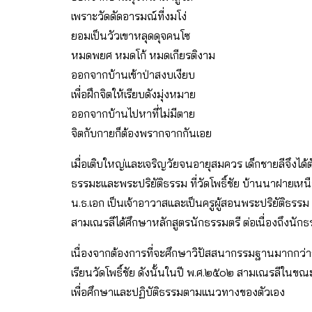
เพราะวัดดัดอารมณ์ที่งมโง่
ยอมเป็นวัวเขาหลุดดุจคนโซ
หมดพยศ หมดโก้ หมดเกียรติงาม
ออกจากบ้านเข้าป่าสงบเงียบ
เพื่อฝึกจิตให้เรียบดังมุ่งหมาย
ออกจากบ้านไปหาที่ไม่มีตาย
จิตกับกายก็ต้องพรากจากกันเอย
เมื่อเติบใหญ่และเจริญวัยจนอายุสมควร เด็กชายลีจึงได
ธรรมะและพระปริยัติธรรม ที่วัดโพธิ์ชัย บ้านนาฝายเห
น.ธ.เอก เป็นเจ้าอาวาสและเป็นครูผู้สอนพระปริยัติธรรม
สามเณรลีได้ศึกษาหลักสูตรนักธรรมตรี ต่อเนื่องถึงนัก
เนื่องจากต้องการที่จะศึกษาวิปัสสนากรรมฐานมากกว่าก
เรียนวัดโพธิ์ชัย ดังนั้นในปี พ.ศ.๒๕๐๒ สามเณรลีในขณะน
เพื่อศึกษาและปฏิบัติธรรมตามแนวทางของตัวเอง