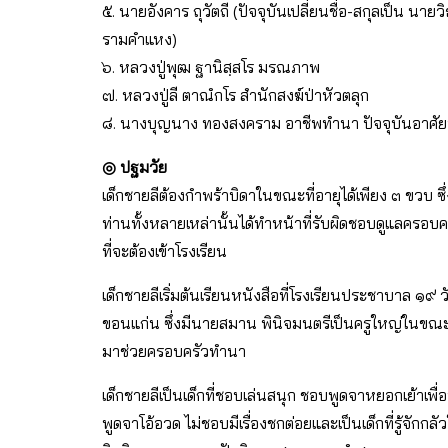
๕. นายอังคาร ถุวัตถี (ปัจจุบันเปลี่ยนชื่อ-สกุลเป็น 
รามคำแหง)
๖. หลวงปู่พุฒ ฐานิสฺสโร มรณภาพ
๗. หลวงปู่ลี ตาณํกโร สำนักสงฆ์ป่าหัวตลุก
๘. นางบุญนาง ทองสงคราม อาชีพทำนา ปัจจุบันอาศัยท
◎ ปฐมวัย
เด็กชายลีต้องกำพร้าบิดาในขณะที่อายุได้เพียง ๓ ขวบ ซึ
ท่านทั้งหลายเหล่านั้นได้ทำหน้าที่รับผิดชอบดูแลครอ
ที่จะต้องเข้าโรงเรียน
เด็กชายลีเริ่มต้นเรียนหนังสือที่โรงเรียนประชาบาล ๑๙ 
ขอนแก่น ซึ่งมีนายสมาน พินิจมนตรีเป็นครูใหญ่ในขณะน
มาช่วยครอบครัวทำนา
เด็กชายลีเป็นเด็กที่ชอบเล่นสนุก ชอบพูดจาหยอกเย้าเพื่อ
พูดจาโอ้อวด ไม่ชอบมีเรื่องชกต่อยและเป็นเด็กที่รู้จักกล