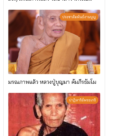
อ.แม่ริม จ.เชียงใหม่
ประชาสัมพันธ์งานบุญ
มรณภาพแล้ว หลวงปู่บุญมา คัมภีรธัมโม
ปาฏิหาริย์พระเกจิ