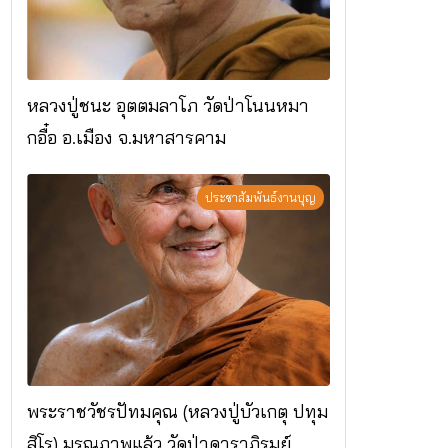
หลวงปู่ชนะ อุตตมลาโภ วัดป่าโนนหมา
กอื๋อ อ.เมือง จ.มหาสารคาม
ประชาสัมพันธ์งานบุญ
พระราชวัชรปัทมคุณ (หลวงปู่บัวเกตุ ปทุม
สิโร) มรณภาพแล้ว วัดป่าดาราภิรมย์