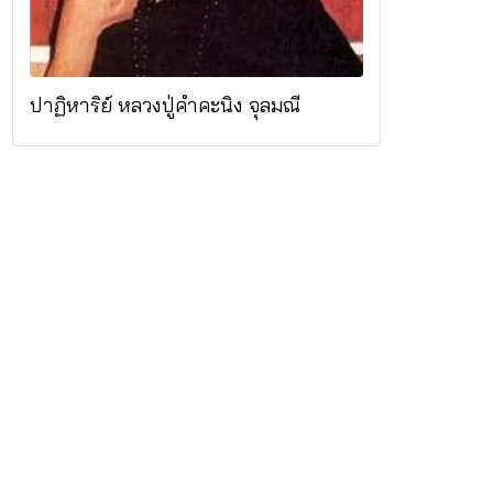
ปาฏิหาริย์ หลวงปู่คำคะนิง จุลมณี