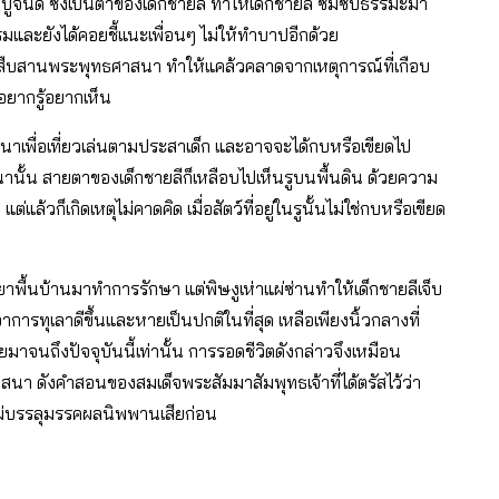
ดี ซึ่งเป็นตาของเด็กชายลี ทำให้เด็กชายลี ซึมซับธรรมะมา
รรมและยังได้คอยชี้แนะเพื่อนๆ ไม่ให้ทำบาปอีกด้วย
่อสืบสานพระพุทธศาสนา ทำให้แคล้วคลาดจากเหตุการณ์ที่เกือบ
ยอยากรู้อยากเห็น
ุ่งนาเพื่อเที่ยวเล่นตามประสาเด็ก และอาจจะได้กบหรือเขียดไป
นั้น สายตาของเด็กชายลีก็เหลือบไปเห็นรูบนพื้นดิน ด้วยความ
่แล้วก็เกิดเหตุไม่คาดคิด เมื่อสัตว์ที่อยู่ในรูนั้นไม่ใช่กบหรือเขียด
าพื้นบ้านมาทำการรักษา แต่พิษงูเห่าแผ่ซ่านทำให้เด็กชายลีเจ็บ
ารทุเลาดีขึ้นและหายเป็นปกติในที่สุด เหลือเพียงนิ้วกลางที่
มาจนถึงปัจจุบันนี้เท่านั้น การรอดชีวิตดังกล่าวจึงเหมือน
า ดังคำสอนของสมเด็จพระสัมมาสัมพุทธเจ้าที่ได้ตรัสไว้ว่า
ยังไม่บรรลุมรรคผลนิพพานเสียก่อน