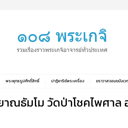
พระพุทธรูปศักดิ์สิทธิ์
ปาฏิหาริย์พระเครื่อง
ฆราวาสจอมขมังเวท
าณธัมโม วัดป่าโชคไพศาล 