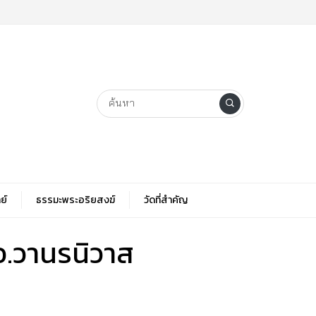
ย์
ธรรมะพระอริยสงฆ์
วัดที่สําคัญ
อ.วานรนิวาส