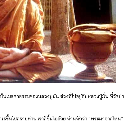
นเมตตาธรรมของหลวงปู่มั่น ช่วงที่ไปอยู่กับหลวงปู่มั่น ที่วัดป่า
ณรขึ้นไปกราบท่าน เราก็ขึ้นไปด้วย ท่านทักว่า “พระมาจากไหน”