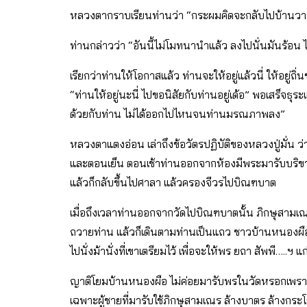
หลวงตากราบเรียนท่านว่า “กระผมคิดจะกลับไปบ้านวา
ท่านกล่าวว่า “อันนี้ไม่โมทนานำแล้ว ลงไปนั่นมันร้อน 
เรียกว่าท่านให้โอกาสแล้ว ท่านจะให้อยู่แล้วนี่ ให้อยู่ถ
“ท่านให้อยู่นะนี่ ไปขอนิสัยกับท่านอยู่เด้อ” พอเสร็จ
ด้วยกับท่าน ไม่ได้ออกไปไหนจนท่านมรณภาพลง”
หลวงตาแตงอ่อน เล่าถึงข้อวัตรปฏิบัติของหลวงปู่มั่น ว
และตอนเย็น ตอนเช้าท่านออกจากห้องมีพระมารับบริขาร 
แล้วก็กลับขึ้นไปศาลา แล้วครองจีวรไปบิณฑบาต
เมื่อถึงเวลาท่านออกจากวัดไปบิณฑบาตนั้น ภิกษุสามเ
ถวายท่าน แล้วก็เดินตามท่านเป็นแถว ชาวบ้านหนองผื
ไปนั่งม้านั่งที่เขาเตรียมไว้ เพื่อจะให้พร ยถา สัพพี….
ญาติโยมบ้านหนองผือ ไม่ค่อยมารับพรในวัดหรอกเพราะท
เฉพาะผู้ชายที่มารับใช้ภิกษุสามเณร ล้างบาตร ล้างกระโถน