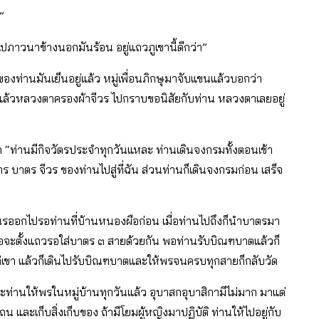
”
ไปภาวนาข้างนอกมันร้อน อยู่แถวภูเขานี้ดีกว่า”
ิ่นของท่านมันเย็นอยู่แล้ว หมู่เพื่อนภิกษุมาจับแขนแล้วบอกว่า
ธุระแล้วหลวงตาครองผ้าจีวร ไปกราบขอนิสัยกับท่าน หลวงตาเลยอยู่
่า “ท่านมีกิจวัตรประจำทุกวันแหละ ท่านเดินจงกรมทั้งตอนเช้า
บาตร จีวร ของท่านไปสู่ที่ฉัน ส่วนท่านก็เดินจงกรมก่อน เสร็จ
ณรออกไปรอท่านที่บ้านหนองผือก่อน เมื่อท่านไปถึงก็นำบาตรมา
อจะตั้งแถวรอใส่บาตร ๓ สายด้วยกัน พอท่านรับบิณฑบาตแล้วก็
.ฯ แก่เขา แล้วก็เดินไปรับบิณฑบาตและให้พรจนครบทุกสายก็กลับวัด
่านให้พรในหมู่บ้านทุกวันแล้ว อุบาสกอุบาสิกามีไม่มาก มาแต่
 และเก็บสิ่งเก็บของ ถ้ามีโยมผู้หญิงมาปฏิบัติ ท่านให้ไปอยู่กับ