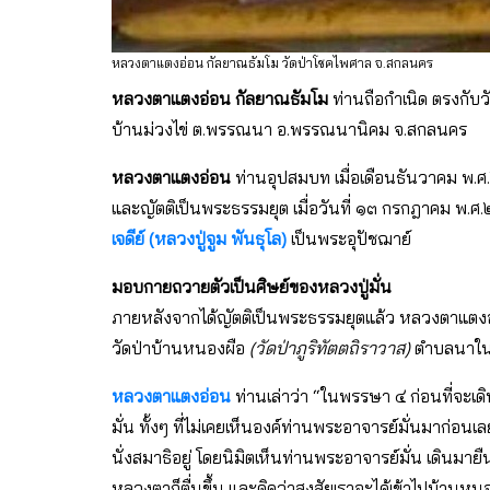
หลวงตาแตงอ่อน กัลยาณธัมโม วัดป่าโชคไพศาล จ.สกลนคร
หลวงตาแตงอ่อน กัลยาณธัมโม
ท่านถือกำเนิด ตรงกับวั
บ้านม่วงไข่ ต.พรรณนา อ.พรรณนานิคม จ.สกลนคร
หลวงตาแตงอ่อน
ท่านอุปสมบท เมื่อเดือนธันวาคม พ.
และญัตติเป็นพระธรรมยุต เมื่อวันที่ ๑๓ กรกฎาคม พ.ศ
เจดีย์ (หลวงปู่จูม พันธุโล)
เป็นพระอุปัชฌาย์
มอบกายถวายตัวเป็นศิษย์ของหลวงปู่มั่น
ภายหลังจากได้ญัตติเป็นพระธรรมยุตแล้ว หลวงตาแตงอ่อ
วัดป่าบ้านหนองผือ
(วัดป่าภูริทัตตถิราวาส)
ตำบลนาใน
หลวงตาแตงอ่อน
ท่านเล่าว่า “ในพรรษา ๔ ก่อนที่จะเดิ
มั่น ทั้งๆ ที่ไม่เคยเห็นองค์ท่านพระอาจารย์มั่นมาก่อ
นั่งสมาธิอยู่ โดยนิมิตเห็นท่านพระอาจารย์มั่น เดินมา
หลวงตาก็ตื่นขึ้น และคิดว่าสงสัยเราจะได้เข้าไปบ้านหน