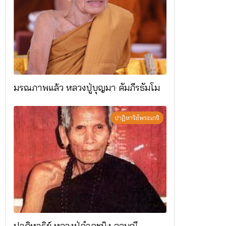
มรณภาพแล้ว หลวงปู่บุญมา คัมภีรธัมโม
ปาฏิหาริย์พระเกจิ
ปาฏิหาริย์ หลวงปู่คำคะนิง จุลมณี