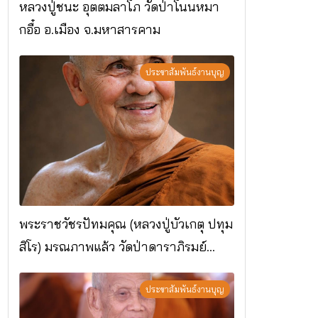
หลวงปู่ชนะ อุตตมลาโภ วัดป่าโนนหมา
กอื๋อ อ.เมือง จ.มหาสารคาม
ประชาสัมพันธ์งานบุญ
พระราชวัชรปัทมคุณ (หลวงปู่บัวเกตุ ปทุม
สิโร) มรณภาพแล้ว วัดป่าดาราภิรมย์
อ.แม่ริม จ.เชียงใหม่
ประชาสัมพันธ์งานบุญ