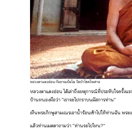
หลวงตาแตงอ่อน กัลยาณธัมโม วัดป่าโชคไพศาล
หลวงตาแตงอ่อน ได้เล่าถึงเหตุการณ์ที่ประทับใจครั้งแรกใ
บ้านหนองผือว่า “เราจะไปกราบนมัสการท่าน”
เห็นพระภิกษุสามเณรเอาน้ำร้อนเข้าไปให้ท่านฉัน พระเ
แล้วท่านเมตตาถามว่า “ท่านจะไปไหน?”