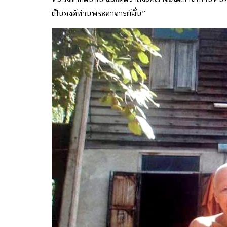
เป็นองค์ท่านพระอาจารย์มั่น”