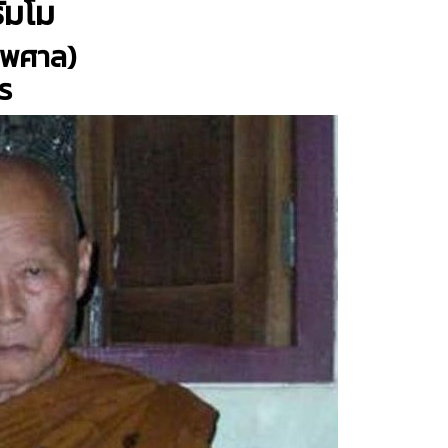
ัมโม
คไพศาล)
ร