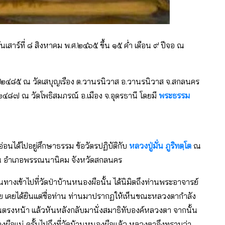
นเสาร์ที่ ๘ สิงหาคม พ.ศ.๒๔๖๕ ขึ้น ๑๕ ค่ำ เดือน ๙ ปีจอ ณ
ศ.๒๔๘๕ ณ วัดเสบุญเรือง ต.วานรนิวาส อ.วานรนิวาส จ.สกลนคร
.๒๔๘๗ ณ วัดโพธิสมภรณ์ อ.เมือง จ.อุดรธานี โดยมี
พระธรรม
นได้ไปอยู่ศึกษาธรรม ข้อวัตรปฏิบัติกับ
หลวงปู่มั่น ภูริทตฺโต
ณ
 อำเภอพรรณนานิคม จังหวัดสกลนคร
นทางเข้าไปที่วัดป่าบ้านหนองผือนั้น ได้นิมิตถึงท่านพระอาจารย์
นเลย เคยได้ยินแต่ชื่อท่าน ท่านมาปรากฏให้เห็นขณะหลวงตากำลัง
ยืนตรงหน้า แล้วหันหลังกลับมานั่งสมาธิทับองค์หลวงตา จากนั้น
องผือแน่ ครั้นไปถึงที่วัดบ้านหนองผือแล้ว หลวงตาจึงทราบว่า