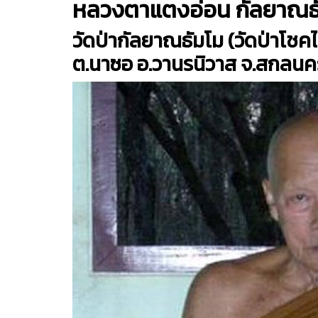
หลวงตาแตงอ่อน กัลยาณธ
วัดป่ากัลยาณธัมโม (วัดป่าโช
ต.นาซอ อ.วานรนิวาส จ.สกลนค