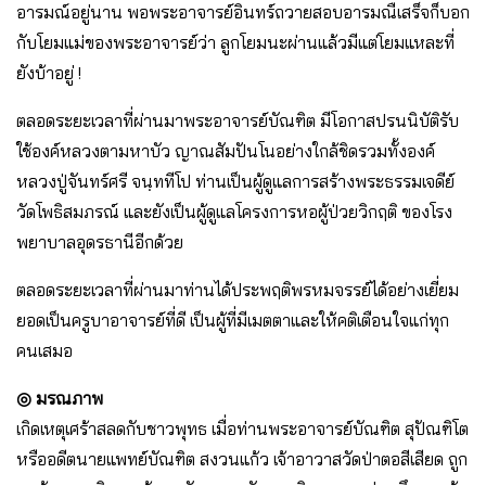
อารมณ์อยู่นาน พอพระอาจารย์อินทร์ถวายสอบอารมณืเสร็จก็บอก
กับโยมแม่ของพระอาจารย์ว่า ลูกโยมนะผ่านแล้วมีแต่โยมแหละที่
ยังบ้าอยู่ !
ตลอดระยะเวลาที่ผ่านมาพระอาจารย์บัณฑิต มีโอกาสปรนนิบัติรับ
ใช้องค์หลวงตามหาบัว ญาณสัมปันโนอย่างใกล้ชิดรวมทั้งองค์
หลวงปู่จันทร์ศรี จนฺททีโป ท่านเป็นผู้ดูแลการสร้างพระธรรมเจดีย์
วัดโพธิสมภรณ์ และยังเป็นผู้ดูแลโครงการหอผู้ป่วยวิกฤติ ของโรง
พยาบาลอุดรธานีอีกด้วย
ตลอดระยะเวลาที่ผ่านมาท่านได้ประพฤติพรหมจรรย์ได้อย่างเยี่ยม
ยอดเป็นครูบาอาจารย์ที่ดี เป็นผู้ที่มีเมตตาและให้คติเตือนใจแก่ทุก
คนเสมอ
◎ มรณภาพ
เกิดเหตุเศร้าสลดกับชาวพุทธ เมื่อท่านพระอาจารย์บัณฑิต สุปัณฑิโต
หรืออดีตนายแพทย์บัณฑิต สงวนแก้ว เจ้าอาวาสวัดป่าตอสีเสียด ถูก