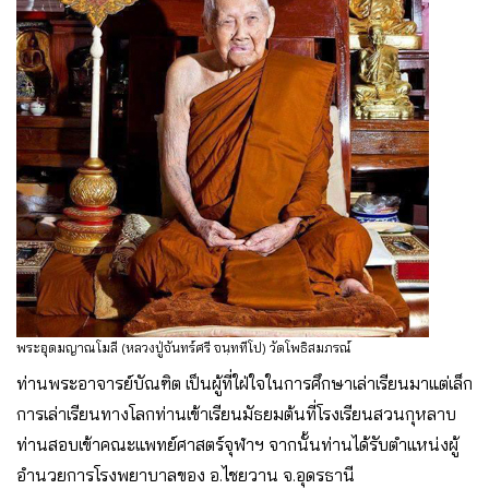
พระอุดมญาณโมลี (หลวงปู่จันทร์ศรี จนฺททีโป) วัดโพธิสมภรณ์
ท่านพระอาจารย์บัณฑิต เป็นผู้ที่ใฝ่ใจในการศึกษาเล่าเรียนมาแต่เล็ก
การเล่าเรียนทางโลกท่านเข้าเรียนมัธยมต้นที่โรงเรียนสวนกุหลาบ
ท่านสอบเข้าคณะแพทย์ศาสตร์จุฬาฯ จากนั้นท่านได้รับตำแหน่งผู้
อำนวยการโรงพยาบาลของ อ.ไชยวาน จ.อุดรธานี