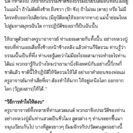
นี้ดี ก็ทำลงไป ให้เราเห็นธรรมชาติของธรรมเปรียบเสมือนท่อนไม้อยู่
ในแม่น้ำ ถ้าไม่ติดฝั่งซ้าย ฝั่งขวา (รัก ชัง) ถ้าไม่จม (ตาย) หรือ ไม่มี
ใครหยิบออกไปเสียก่อน (มีอุบัติเหตุให้ออกจากทาง) แม่น้ำย่อมไหล
ไปสู่มหาสมุทรฉันใด การปฏิบัติของเราก็เป็นฉันนั้น
ให้เราดูตัวอย่างครูบาอาจารย์ ท่านยอมตายกันทั้งนั้น อย่างหลวงปู่
ชอบที่ท่านเจอเสือทั้งข้างหน้าข้างหลัง แล้วท่านก็จิตรวม ท่านรู้ว่า
ธรรมนั้นเป็นที่พึ่ง ท่านจะรู้เลยว่าไม่มีอะไรจะสามารถทำอะไรท่าน
ได้แน่ พวกเรารู้กันบ้างไหมว่าเรามานั่งฟังเทศน์กันอย่างนี้กี่ภพกี่
ชาติแล้ว ชาตินี้ให้ปฏิบัติให้จิตรวมให้ได้ อย่าเอาคำสอนของพ่อแม่
ครูอาจารย์มาทำเสียที่เรา ต้องทำให้มาก ให้อยู่เหนือโลก ออกจาก
โลก (วัฏสงสาร)ให้ได้..”
“วิธีการทำใจให้สงบ”
ครูบาอาจารย์ทั้งหลายที่ท่านสวดมนต์ พวกเราฟังประวัติของท่าน
อย่างหลวงปู่มั่นท่านสวดเป็นชั่วโมง สูตรต่าง ๆ ท่านจะยกขึ้นมา
หมุนเวียนกันไป บางทีสูตรยาวๆ ธัมมจักรกัปปวัตตนสูตรอย่างนี้