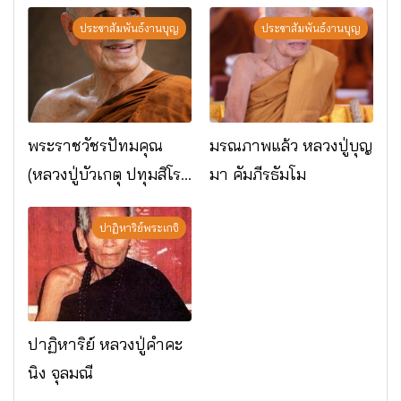
พระกรรมฐาน
อ.เมือง จ.มหาสารคาม
ประชาสัมพันธ์งานบุญ
ประชาสัมพันธ์งานบุญ
พระราชวัชรปัทมคุณ
มรณภาพแล้ว หลวงปู่บุญ
(หลวงปู่บัวเกตุ ปทุมสิโร)
มา คัมภีรธัมโม
มรณภาพแล้ว วัดป่า
ดาราภิรมย์ อ.แม่ริม
ปาฏิหาริย์พระเกจิ
จ.เชียงใหม่
ปาฏิหาริย์ หลวงปู่คำคะ
นิง จุลมณี