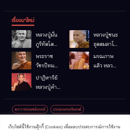
เรื่องมาใหม่
หลวงปู่มั่น
หลวงปู่ชนะ
ภูริทัตโต
อุตตมลาโภ
พระอริยเจ้า
วัดป่าโนน
พระราช
มรณภาพ
ผู้เป็นบิดา
หมากอื๋อ
วัชรปัทม
แล้ว หลวง
ของพระกร
อ.เมือง
คุณ (หลวง
ปู่บุญมา
ปาฏิหาริย์
รมฐาน
จ.มหาสารคาม
ปู่บัวเกตุ
คัมภีรธัมโม
หลวงปู่คำ
ปทุมสิโร)
คะนิง จุล
มรณภาพ
มณี
ฆราวาสจอมขมังเวทย์
ธรรมะพระอริยสงฆ์
แล้ว วัดป่า
ดาราภิรมย์
ประชาสัมพันธ์งานบุญ
ประวัติพระเกจิ
ปาฏิหาริย์พระเกจิ
เว็บไซต์นี้ใช้งานคุ๊กกี้ (Cookies) เพื่อมอบประสบการณ์การใช้งาน