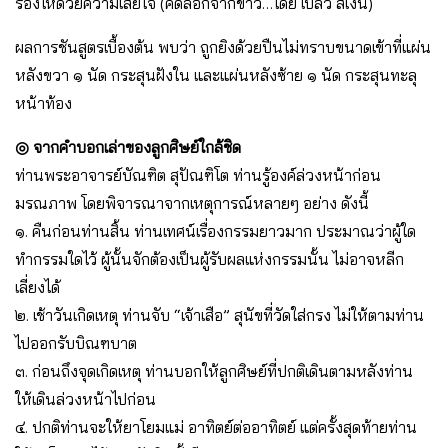
ร้องไห้ด้วยความเสียใจ (คัดลอกจากข่าว…โดย เปลว สีเงิน)
ผลการชันสูตรเบื้องต้น พบว่า ถูกยิงด้วยปืนไม่ทราบขนาดเข้าที่แผ่น
หลังขวา ๑ นัด กระสุนฝังใน และแผ่นหลังซ้าย ๑ นัด กระสุนทะลุ
หน้าท้อง
◎ จากคำบอกเล่าของลูกศิษย์ใกล้ชิด
ท่านพระอาจารย์บัณฑิต สุปัณฑิโต ท่านรู้องค์ล่วงหน้าก่อน
มรณภาพ โดยพิจารณาจากเหตุการณ์หลายๆ อย่าง ดังนี้
๑. คืนก่อนท่านสิ้น ท่านเทศน์เรื่องกรรมยาวมาก ประมาณว่าผู้ใด
ทำกรรมใดไว้ ผู้นั้นจักต้องเป็นผู้รับผลแห่งกรรมนั้น ไม่อาจหลีก
เลี่ยงได้
๒. เช้าวันเกิดเหตุ ท่านจับ “เจ้าเสือ” สุนัขที่วัดใส่กรง ไม่ให้ตามท่าน
ไปออกรับบิณฑบาต
๓. ก่อนถึงจุดเกิดเหตุ ท่านบอกให้ลูกศิษย์ที่ปกติเดินตามหลังท่าน
ให้เดินล่วงหน้าไปก่อน
๔. ปกติท่านจะให้ยาโยมแม่ อาทิตย์ต่ออาทิตย์ แต่ครั้งสุดท้ายท่าน