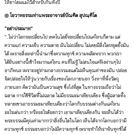
ให้ยาโยมแม่ไว้สำหรับกินทั้งปี
◎ โอวาทธรรมท่านพระอาจารย์บัณฑิต สุปณฺฑิโต
“อย่าประมาท”
“..ไม่ว่าโลกจะเปลี่ยนไป เทคโนโลยี่จะเปลี่ยนไปแค่ไหนก็ตาม แต่
ความแก่ ความเจ็บ ความตาย มันไม่เปลี่ยน ไม่เคยมีสิ่งใดหยุดยั้งมัน
ได้ เพราะสิ่งเหล่านี้นำมาซึ่งความทุกข์ ความพลัดพราก พวกเรา
ได้ยินอย่างนี้เข้าใจมากแค่ไหน คนที่ไม่รู้ ไม่สนใจแค่ฟังผ่านๆไป
อาภัพนะ เพราะอยู่ท่ามกลางธรรมะแต่ไม่เห็นคุณค่าของมัน ปล่อย
จิตปล่อยใจให้วุ่นวายกับเรื่องของโลกภายนอก วิ่งหาที่พึ่งวัตถุ
ภายนอก คิดว่ามันเป็นความสุข ซึ่งโง่ที่สุด ในทางธรรมถือว่าไม่
ฉลาด การใช้ชีวิตที่ไม่ฉลาด ไม่มีธรรมะมาเทียบเคียง ซึ่งผู้ฉลาดทั้ง
หลายเขาเอาธรรมะมาเทียบเคียงว่าโลกกับธรรมต่างกันแค่ไหน
อะไรเด่นกว่า หรืออะไรด้อยกว่า เอามาเทียบเคียงกัน จะเห็นได้ว่า
พระธรรมมีคุณค่ามากกว่าสิ่งอื่นใดในโลก เห็นได้จากโลกบอกว่ามี
ความทุกข์ ธรรมะบอกว่าไม่มีความทุกข์ เพราะทำให้เราพ้นทุกข์ได้