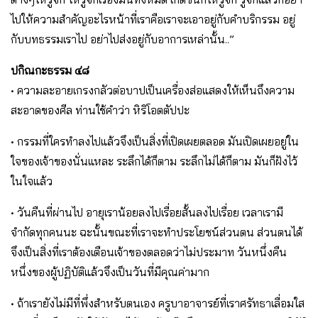
ไปให้ความสำคัญอะไรหน้าที่เราคือเราจะเอาอยู่กับคำบริกรรม อยู่
กับบทธรรมเราไป อย่าไปส่งอยู่กับอาการเหล่านั้น..”
ปกิณกะธรรม ๔๘
• ความละอายเกรงกลัวต่อบาปเป็นเครื่องส่อแสดงให้เห็นถึงความ
สะอาดของศีล ท่านใช้คำว่า หิริโอตตัปปะ
• กรรมที่ใครทำลงไปแล้วจึงเป็นสิ่งที่เปิดเผยตลอด มันเปิดเผยอยู่ใน
ใจของเจ้าของนั่นแหละ ระลึกได้ก็ตาม ระลึกไม่ได้ก็ตาม มันก็ฝังไว้
ในใจแล้ว
• วันคืนที่ผ่านไป อายุเราน้อยลงไปเรื่อยสั้นลงไปเรื่อย เวลาเรามี
จำกัดทุกคนนะ ฉะนั้นขณะที่เราจะทำประโยชน์ส่วนตน ส่วนตนได้
จึงเป็นสิ่งที่เราต้องเตือนเจ้าของตลอดว่าไม่ประมาท วันหนึ่งคืน
หนึ่งของผู้ปฏิบัติแล้วจึงเป็นวันที่มีคุณค่ามาก
• ถ้าเรายังไม่มีที่พึ่งสำหรับตนเอง ครูบาอาจารย์ที่เราศรัทธาเลื่อมใส