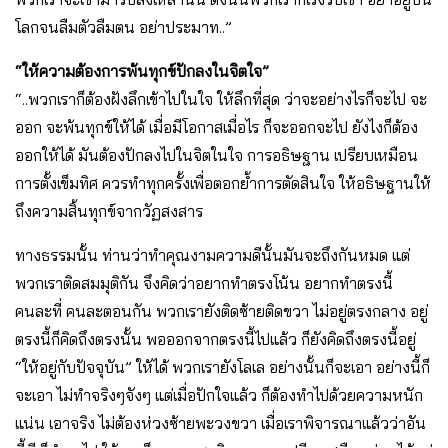
โลกจนลืมตัวลืมตน อย่าประมาท..”
“ให้ความต้องการพ้นทุกข์ปักลงในจิตใจ”
“..พวกเราก็ต้องฝังลึกเข้าไปในใจ ให้ลึกที่สุด ว่าจะอย่างไรก็จะไป จะ
ออก จะพ้นทุกข์ให้ได้ เมื่อมีโอกาสเมื่อไร ก็จะออกจะไป ยังไงก็ต้อง
ออกให้ได้ มันต้องปักลงไปในจิตในใจ การอธิษฐาน เปรียบเหมือน
การตั้งเข็มทิศ ควรทำทุกครั้งเพื่อตอกย้ำการตัดสินใจ ให้อธิษฐานให้
ถึงความสิ้นทุกข์จากวัฏสงสาร
ทางธรรมนั้น ท่านว่าทำคุณงามความดีนั้นมันจะถึงกันหมด แต่
พวกเราติดสมมุติกัน จึงคิดว่าอยากทำตรงโน้น อยากทำตรงนี้
คนละที่ คนละตอนกัน พวกเรายังติดซ้ายติดขวา ไม่อยู่ตรงกลาง อยู่
ตรงนี้ก็คิดถึงตรงนั้น พอออกจากตรงนี้ไปแล้ว ก็ยังคิดถึงตรงนี้อยู่
“ให้อยู่กับปัจจุบัน” ให้ได้ พวกเรายังโลเล อย่างนั้นก็จะเอา อย่างนี้ก็
จะเอา ไม่ทำจริงๆจังๆ แต่เมื่อปักใจแล้ว ก็ต้องทำไปด้วยความหนัก
แน่น เอาจริง ไม่ต้องห่วงซ้ายพะวงขวา เมื่อเราพิจารณาแล้วว่าอัน