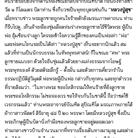
คนร้ายรอบยิงจากด้านหลังขณะกลับจากบิณฑบาต ก่อนถึงทางเข้า
วัด ๑ กิโลเมตร บิดาท่าน ซึ่งก็บวชเป็นพุทธบุตรเช่นกัน “
หลวงปู่สุข
”
เมื่อทราบข่าว พระลูกชายถูกคนใจร้ายดักยิงมรณภาพคาถนน ท่าน
ก็รีบไปดู…เห็นผ้าเหลืองชุ่มเลือดห่มร่างพระลูกชายไร้ชีวิตพระ ผู้เป็น
พ่อ อุ้มช้อนร่างลูก ใครจะเข้าใจความรู้สึกของคนเป็นพ่อเท่า “พ่อ”
และพ่อคนไหนจะเป็นได้เท่า “หลวงปู่สุข” เห็นจะยากนักแล้ว สม
แล้วที่ท่านเป็นนักรบธรรม ในทัพพุทธศาสน์! ก็ในขณะ “ศพ” พระ
ลูกชายแนบอก ด้วยใจอันชุ่มแล้วด้วยยางแห่งธรรมจากโอษฐ์
พระพุทธองค์ ด้วยสติระลึกรู้ – ตั้งมั่น และด้วยการเคี่ยวกรำใน
ธรรมปฏิบัติสู่วิมุตติ พ่อพระผู้เป็นพ่อ กล่าวกับทุกคน และทุกตำรวจ
ที่รายล้อมว่า.. “ในทางพระ ขออโหสิกรรมให้คนร้ายที่ยิงลูกชาย
พระขออโหสิกรรม ไม่ขอจองเวร ขอให้จบกันในชาตินี้ ถือว่าชดใช้
เวรกรรมแล้ว” ท่านพระอาจารย์บัณฑิต สุปัณฑิโต มรณภาพภายใต้
ผ้ากาสาวพัสตร์ สิริอายุ ๔๘ ปี ๒๐ พรรษา โดยมีหลวงปู่สุข ซึ่งเป็น
พระภิกษุผู้เป็นบิดานั่งกำมือของพระลูกชายอยู่ตลอดเวลา
ท่ามกลางชาวบ้านจำนวนมากที่ทราบเรื่องเดินทางมามุงดู และต่าง