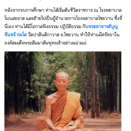
หลังจากจบการศึกษา ท่านได้เริ่มต้นชีวิตราชการ ณ โรงพยาบาล
โนนสะอาด และย้ายไปเป็นผู้อำนวยการโรงพยาบาลไชยวาน ซึ่งที่
นี่เอง ท่านได้มีโอกาสฟังธรรม ปฏิบัติธรรม กับ
พระอาจารย์บุญ
จันทร์ กมโล
วัดปาสันติกาวาส อ.ไชยวาน ทำให้ท่านมีศรัทธาใน
องค์สมเด็จพระสัมมาสัมพุทธเจ้าอย่างแน่วแน่