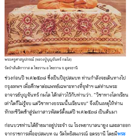
พระครูศาสนูปกรณ์ (หลวงปู่บุญจันทร์ กมโล)
วัดป่าสันติกาวาส ต.ไชยวาน อ.ไชยวาน จ.อุดรธานี
ช่วงก่อนปี พ.ศ.๒๕๓๘ ซึ่งเป็นปีอุปสมบท ท่านกำลังจะเดินทางไป
กรุงเทพฯ เพื่อศึกษาต่อแพทย์เฉพาะทางที่จุฬาฯ แต่ท่านพระ
อาจารย์บุญจันทร์ กมโล ได้กล่าวไว้กับท่านว่า.. “วิชาทางโลกเรียน
เท่าใดก็ไม่รู้จบ แต่วิชาทางธรรมนั้นเรียนจบ” จึงเป็นเหตุให้ท่าน
หักเหชีวิตเข้าสู่ร่มกาสาวพัสตร์ตั้งแต่ปี พ.ศ.๒๕๓๘ เป็นต้นมา
ก่อนบวชท่านได้ย้ายมาอยู่ประจำ ณ โรงพยาบาลนายูง และลาออก
จากราชการเพื่ออุปสมบท ณ วัดโพธิสมภรณ์ อุดรธานี โดยมี
พระ