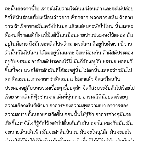
ฉะนั้นต่อจากนี้ไป เราจะไม่ไปตามใจมันเหมือนเก่า และจะไม่ปล่อย
จิตให้มันร่อนเร่ไปเหมือนว่าวขาด เชือกขาด พวกเราจงเห็น ถ้าสาย
ว่าว ถ้าเชือกขาดมันเคว้งไปหมด แล้วแต่ลมจะพัดไปไหน นั่นแหละ
คือคนที่ขาดสติ ก็คนที่มีสตินั้นเหมือนสายว่าวประคองไว้ตลอด มัน
อยู่ในมือนะ ถึงมันจะพลิกไปพลิกมาตรงไหน ก็อยู่กับมือเรา นี่ว่าว
ตัวนั้นก็ไม่ไปไหน โต้ลมอยู่นั่นแหละ จิตเหมือนกัน ถ้ามีสติประคอง
อยู่กับธรรมะ อาศัยสติประคองไว้นี่ มันก็ต้องอยู่กับธรรมะ พอลมตี
ขึ้นเบื้องบนพอได้ระดับมันก็โต้ลมอยู่นั่น ไม่ตกนั่นแหละว่าวมันไม่
ตก ติดลมบน ภาษาเขาว่าติดลมบน ไม่ตกแล้ว จิตเหมือนกัน
ประคองอยู่กับบทธรรมเรื่อยๆ เรื่อยๆเข้า จิตก็สงบระงับตัวไปเรื่อยไป
เรื่อย จากเดิมที่ฟุ้งซ่านจากเดิมที่วุ่นวาย อารมณ์ก็น้อยลงเรื่อยๆ
ความเยือกเย็นก็เข้ามา อาการของความสุขความเบา อาการของ
ความสบายทั้งหลายจะเกิดขึ้น ตอนนั้นให้รู้จัก อาการต่างๆมันจะ
เกิดขึ้นมายังไงก็รู้จักไว้ อย่าไปตื่นเต้นกับมัน อย่าไปหลงกับมัน มัน
จะเหาะเหินเดินฟ้า มันจะดำดินบินวน มันจะใหญ่เล็ก มันจะอะไร
ต่างๆให้รู้จัก ให้รู้จักเรื่องมันทั้งหมด เกิดขึ้นก็ให้รู้จัก รู้จักแล้วก็อย่า