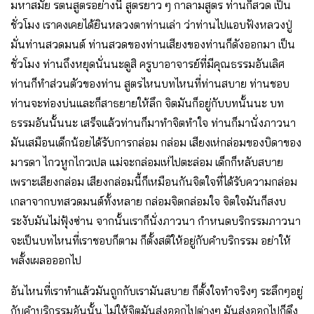
มหาสมัย รตนสูตรอย่างนี้ สูตรยาว ๆ กาลามสูตร ท่านก็สวด เป็น
ชั่วโมง เราคงเคยได้ยินหลวงตาท่านเล่า ว่าท่านไปแอบฟังหลวงปู่
มั่นท่านสวดมนต์ ท่านสวดของท่านเสียงของท่านก็ดังออกมา เป็น
ชั่วโมง ท่านถึงหยุดนั่นนะดูสิ ครูบาอาจารย์ที่มีคุณธรรมอันเลิศ
ท่านก็ทำส่วนตัวของท่าน สูตรไหนบทไหนที่ท่านสบาย ท่านชอบ
ท่านจะท่องบ่นและก็สาธยายให้ลึก จิตมันก็อยู่กับบทนั้นนะ บท
ธรรมอันนั้นนะ เสร็จแล้วท่านก็มาทำจิตทำใจ ท่านก็มานั่งภาวนา
มันเสมือนเด็กน้อยได้รับการกล่อม กล่อม เสียงเห่กล่อมของบิดาของ
มารดา ไกวหูกไกวเปล แม่จะกล่อมเห่ไปตะล่อม เด็กก็หลับสบาย
เพราะเสียงกล่อม เสียงกล่อมนี้ก็เหมือนกันจิตใจที่ได้รับความกล่อม
เกลาจากบทสวดมนต์ทั้งหลาย กล่อมจิตกล่อมใจ จิตใจมันก็สงบ
ระงับมันไม่ฟุ้งซ่าน จากนั้นเราก็นั่งภาวนา กำหนดบริกรรมภาวนา
จะเป็นบทไหนที่เราชอบก็ตาม ก็ตั้งสติให้อยู่กับคำบริกรรม อย่าให้
พลั้งเผลอออกไป
อันไหนที่เราทำแล้วมันถูกกับเรามันสบาย ก็ตั้งใจทำจริงๆ ระลึกๆอยู่
กับคำบริกรรมอันนั้น ไม่ให้จิตมันส่งออกไปต่างๆ มันส่งออกไปก็ดึง