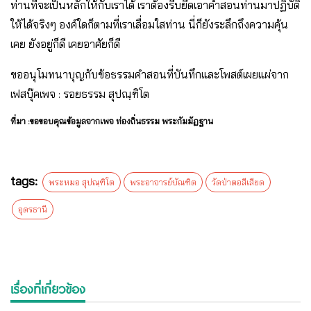
ท่านที่จะเป็นหลักให้กับเราได้ เราต้องรีบยึดเอาคำสอนท่านมาปฏิบัติ
ให้ได้จริงๆ องค์ใดก็ตามที่เราเลื่อมใสท่าน นี่ก็ยังระลึกถึงความคุ้น
เคย ยังอยู่ก็ดี เคยอาศัยก็ดี
ขออนุโมทนาบุญกับข้อธรรมคำสอนที่บันทึกและโพสต์เผยแผ่จาก
เฟสบุ๊คเพจ : รอยธรรม สุปณฺฑิโต
ที่มา :ขอขอบคุณข้อมูลจากเพจ ท่องถิ่นธรรม พระกัมมัฏฐาน
tags:
พระหมอ สุปณฺฑิโต
พระอาจารย์บัณฑิต
วัดป่าตอสีเสียด
อุดรธานี
เรื่องที่เกี่ยวข้อง