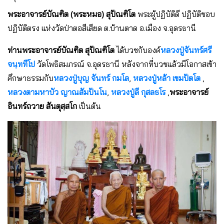
พระอาจารย์บัณฑิต (พระหมอ) สุปัณฑิโต
พระผู้ปฏิบัติดี ปฏิบัติชอบ
ปฏิบัติตรง แห่งวัดป่าตอสีเสียด ต.บ้านตาด อ.เมือง จ.อุดรธานี
ท่านพระอาจารย์บัณฑิต สุปัณฑิโต
ได้บวชกับองค์
หลวงปู่จันทร์ศรี
จนฺททีโป
วัดโพธิสมภรณ์ จ.อุดรธานี หลังจากที่บวชแล้วมีโอกาสเข้า
ศึกษาธรรมกับ
หลวงปู่บุญ จันทร์ กมโล
,
หลวงปู่หล้า เขมปัตโต
,
หลวงตามหาบัว ญาณสัมปันโน
,
หลวงปู่ลี กุสลธโร
,
พระอาจารย์
อินทร์ถวาย สันตุสฺสโก
เป็นต้น