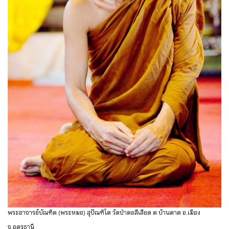
พระอาจารย์บัณฑิต (พระหมอ) สุปัณฑิโต วัดป่าตอสีเสียด ต.บ้านตาด อ.เมือง
จ.อุดรธานี