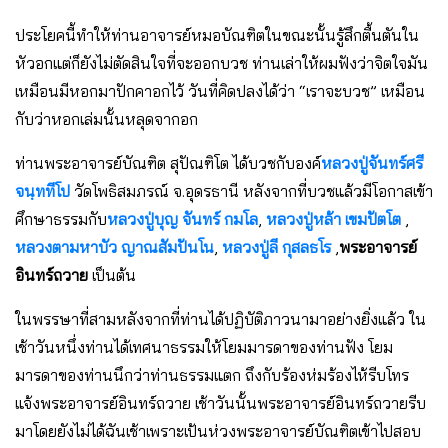
ประโยคนี้ทำให้ท่านอาจารย์หมอบัณฑิตในขณะนั้นรู้สึกตื้นตันใน
หัวอกแต่ก็ยังไม่ตัดสินใจที่จะออกบวช ท่านเล่าให้ผมฟังว่าจิตใจมัน
เหมือนมีหอกมาปักคาอกไว้ วันที่คิดปลงได้ว่า “เราจะบวช” เหมือน
กับว่าหอกเล่มนั้นหลุดจากอก
ท่านพระอาจารย์บัณฑิต สุปัณฑิโต ได้บวชกับองค์
หลวงปู่จันทร์ศรี
จนฺททีโป
วัดโพธิสมภรณ์ จ.อุดรธานี หลังจากที่บวชแล้วมีโอกาสเข้า
ศึกษาธรรมกับ
หลวงปู่บุญ จันทร์ กมโล
,
หลวงปู่หล้า เขมปัตโต
,
หลวงตามหาบัว ญาณสัมปันโน
,
หลวงปู่ลี กุสลธโร
,
พระอาจารย์
อินทร์ถวาย
เป็นต้น
ในพรรษาที่สามหลังจากที่ท่านได้ปฏิบัติภาวนามาอย่างยิ่งแล้ว ใน
เช้าวันหนึ่งท่านได้เทศนาธรรมให้โยมมารดาของท่านฟัง โยม
มารดาของท่านนึกว่าท่านธรรมแตก ถึงกับร้องห่มร้องไห้รีบโทร
แจ้งพระอาจารย์อินทร์ถวาย เช้าวันนั้นพระอาจารย์อินทร์ถวายรีบ
มาโดยยังไม่ได้ฉันเช้าเพราะเป้นห่วงพระอาจารย์บัณฑิตเข้าไปสอบ