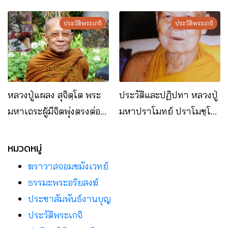
งาม อ.โนนสะอาด
วัดภูย่าอู่
จ.อุดรธานี
ประวัติพระเกจิ
ประวัติพระเกจิ
หลวงปู่แผลง สุจิตฺโต พระ
ประวัติและปฏิปทา หลวงปู่
มหาเถระผู้มีจิตพุ่งตรงต่อ
มหาปราโมทย์ ปราโมชฺโช
ธรรมดั่งแผลงศร
วัดป่านิโครธาราม
อ.หนองวัวซอ จ.อุดรธานี
หมวดหมู่
ฆราวาสจอมขมังเวทย์
ธรรมะพระอริยสงฆ์
ประชาสัมพันธ์งานบุญ
ประวัติพระเกจิ