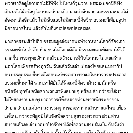
พวกเราคิดดูโลกบอกไม่มีที่พึ่ง ไปไหนก็วุ่นวาย ธรรมะบอกมีที่พึ่ง
เป็นหลักได้จริงๆ โลกบอกว่ามาเกิด มาแก่ เจ็บตาย แต่ธรรมะบอกไม่
ต้องมาเกิดอีกแล้ว ไม่มีเจ็บและไม่มีตาย นี่คือวิชาธรรมะก็เทียบดูว่า
มีค่าขนาดไหน แล้วทำไมถึงจะปล่อยปละละเลย
มาเอาธรรมเข้าไปอีก ธรรมะสูงส่งมากนะทำงานทางโลกก็ต้องเอา
ธรรมะเข้าไปกำกับ ทำอย่างไรจึงจะมีศีล มีธรรมะและพัฒนาให้ได้
มากขึ้น พระพุทธเจ้าท่านล้วนสร้างบารมีกับโลกนะ ไม่เคยสร้าง
นอกโลก เพียรสร้างทุกวัน วันแล้ววันเล่า ๔ อสงไขยแสนมหากัป
จนบรรลุธรรม ชี้ทางสั่งสอนแก่พวกเรา ยากแค่ไหนกว่าจะประกาศ
ธรรมะขึ้นมาได้ พวกเราได้ยินได้ฟังแค่นี้คิดว่ามันง่ายนักหรือ
อนิจจัง ทุกขัง อนัตตา พวกเราฟังสบายๆ หรือเปล่า กว่าจะได้มา
ไม่ใช่ของง่ายนะ ครูบาอาจารย์ทั้งหลายท่านพากเพียรพยายาม
ลำบากลำบนแค่ไหน วงกรรมฐานของเราท่านลำบากแค่ไหน เพียร
แค่ไหน กว่าจะพิสูจน์ให้แจ้งเพื่อความสุขของพวกเรา ส่วนท่าน
สบายแล้วละ ลำบากปกปักรักษาไว้เพื่อความสงบร่มเย็น ก็หวังว่า
พวกเราจะเข้ามารับสิ่งเหล่านั้น ดังนั้นพวกเราก็เร่งรีบเข้า อย่าอยู่บน