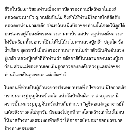
ชีวิตในวัยเยาว์ของท่านเนื่องจากบิดาของท่านมีศรัทธาในองค์
หลวงตามหาบัว ญาณสัมปันโน จึงทำให้ท่านมีโอกาสใกล้ชิดกับ
หลวงตาท่านมาแต่เด็ก ต่อมาวันหนึ่งบิดาของท่านตั้งใจจะให้ลูกได้
บวชเณรอยู่กับองค์พระหลวงตามหาบัว แต่ปรากฏว่าองค์หลวงตา
ไม่รับพร้อมทั้งบอกว่าโน้นให้ไปโน้น ไปหาหลวงปู่เกล้า ปมุตโต วัด
ถ้ำเกีย จ.อุดรธานี เมื่อพ่อของท่านพาท่านไปฝากตัวเป็นศิษย์หลวง
ปู่เกล้า หลวงปู่เกล้าก็ทักท่านว่า อดีตชาติเป็นหลานของหลวงปู่มา
ก่อน ส่วนแม่ของท่านเคยเป็นลูกสาวขององค์หลวงปู่และพ่อของ
ท่านก็เคยเป็นลูกเขยมาแต่อดีตชาติ
ในตอนที่ท่านเป็นผู้อำนวยการโรงพยาบาลที่ อ.ไชยวาน มีโอกาสเข้า
กราบหลวงปู่บุญจันทร์ กมโล แห่งวัดป่าสันติกาวาส จ.อุดรธานี
คราวนั้นหลวงปู่บุญจันทร์กล่าวกับท่านว่า “ดูซิพ่อแม่ครูอาจารย์มี
แต่ละสังขารลงไปทุกวัน น้อยลงไปทุกที ทางโลกสร้างเท่าไหร่ไม่จบ
ให้มาสร้างทางธรรม ตบท้ายที่ว่าให้อาจารย์หมอมาออกบวชมาส
ร้างทางธรรมซะ”