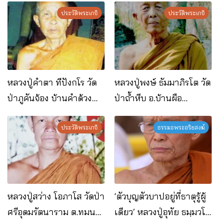
ประวัติพระเกจิ
ประวัติพระเกจิ
หลวงปู่คำตา ทีปังกโร วัด
หลวงปู่พงษ์ ธัมมาภิรโต วัด
ป่าภูคันจ้อง บ้านคำด้วง
ป่าถ้ำหีบ อ.บ้านผือ
อ.บ้านผือ จ.อุดรธานี
จ.อุดรธานี
ประวัติพระเกจิ
ธรรมะพระอริยสงฆ์
หลวงปู่สว่าง โอภาโส วัดป่า
‘ตัวบุญตัวบาปอยู่ที่ธาตุรู้ผู้
ศรีอุดมรัตนาราม ต.ทมนา
เดียว’ หลวงปู่อุทัย ธมฺมวโร