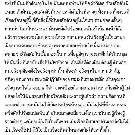
อะไรที่มันผลักดันอยู่ในใจ นั่นแหละท่านให้ชื่อว่ากิเลส ตัวผลักดันนี่
แหละ ตัวมันปรุงแต่ง ตัวมันพาเราคิดไปในที่ต่างๆ ทั้งหมดทั้งมวลที่
เดือดร้อนอยู่นี้ ก็คือสิ่งนี้ที่มันผลักดันอยู่ในใจเรา รวมย่อลงสั้นๆ
ท่านว่า โลภ โกรธ หลง มันจะคิดไปร้อยแปดพันเก้าก็ตามที ก็คือ
บริวารของความโลภ ความโกรธ ความหลง มันฝังอยู่ในใจเรามา
เนิ่นนานจนคล่องชำนาญ เพราะเราเคยทำอย่างนี้มาหลายภพ
หลายชาติติดต่อกันเรื่อย ฉะนั้นการที่อยู่ดีๆ เราจะมาฝึกให้มันหยุด
ให้มันนิ่ง ก็เลยเป็นสิ่งที่ไม่ใช่ทำง่าย เป็นสิ่งที่ต้องฝืน ต้องสู้ ต้องอด
ทนจริงๆ ต้องตั้งใจจริงๆ เท่านั้น ต้องทำจริงๆ เห็นความสำคัญ
จริงๆ ของการประพฤติปฏิบัติของธรรมะที่เราจะระลึก เห็นคุณค่า
จริงๆ เอาใจใส่ จะยากก็ทำ จะเหนื่อยก็ตามเถอะ ลำบากก็จะฝืนสู้ ไม่
ปล่อยใจให้มันร่อนเร่ไปเหมือนเดิม เพราะรู้แล้วว่า ความคิดอ่านที่
เราเคยคิดมานะมันไม่ได้เกิดประโยชน์หรอก มันไม่ใช่ที่พึ่งเราหรอก
หรือคิดไปร้อยแปดพันเก้ามันฉลาดเฉลียวแค่ไหนว่ามันจะรู้เรื่องรู้
ราวต่างๆ แค่ไหน มันก็เรื่องสังขาร เป็นเรื่องที่เราเอาจริงเอาจังไม่ได้
เป็นเรื่องที่ไม่น่าไว้ใจ เป็นเรื่องที่พกโทษก่อเกิดให้เราทั้งสิ้น