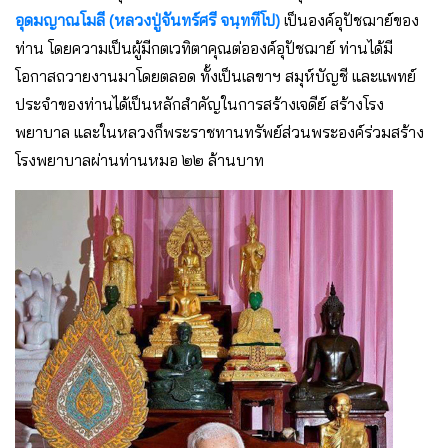
อุดมญาณโมลี (หลวงปู่จันทร์ศรี จนฺททีโป)
เป็นองค์อุปัชฌาย์ของ
ท่าน โดยความเป็นผู้มีกตเวทิตาคุณต่อองค์อุปัชฌาย์ ท่านได้มี
โอกาสถวายงานมาโดยตลอด ทั้งเป็นเลขาฯ สมุห์บัญชี และแพทย์
ประจำของท่านได้เป็นหลักสำคัญในการสร้างเจดีย์ สร้างโรง
พยาบาล และในหลวงก็พระราชทานทรัพย์ส่วนพระองค์ร่วมสร้าง
โรงพยาบาลผ่านท่านหมอ ๒๒ ล้านบาท