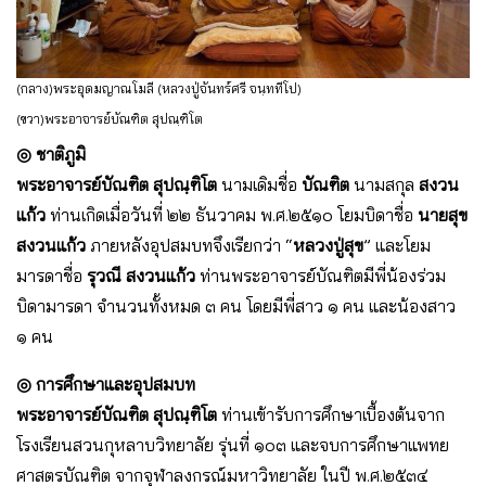
(กลาง)พระอุดมญาณโมลี (หลวงปู่จันทร์ศรี จนฺททีโป)
(ขวา)พระอาจารย์บัณฑิต สุปณฺฑิโต
◎ ชาติภูมิ
พระอาจารย์บัณฑิต สุปณฺฑิโต
นามเดิมชื่อ
บัณฑิต
นามสกุล
สงวน
แก้ว
ท่านเกิดเมื่อวันที่ ๒๒ ธันวาคม พ.ศ.๒๕๑๐ โยมบิดาชื่อ
นายสุข
สงวนแก้ว
ภายหลังอุปสมบทจึงเรียกว่า “
หลวงปู่สุข
” และโยม
มารดาชื่อ
รุวณี สงวนแก้ว
ท่านพระอาจารย์บัณฑิตมีพี่น้องร่วม
บิดามารดา จำนวนทั้งหมด ๓ คน โดยมีพี่สาว ๑ คน และน้องสาว
๑ คน
◎ การศึกษาและอุปสมบท
พระอาจารย์บัณฑิต สุปณฺฑิโต
ท่านเข้ารับการศึกษาเบื้องต้นจาก
โรงเรียนสวนกุหลาบวิทยาลัย รุ่นที่ ๑๐๓ และจบการศึกษาแพทย
ศาสตรบัณฑิต จากจุฬาลงกรณ์มหาวิทยาลัย ในปี พ.ศ.๒๕๓๔