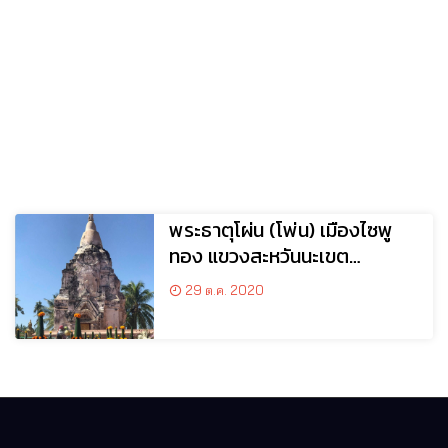
พระธาตุโผ่น (โพ่น) เมืองไซพู
ทอง แขวงสะหวันนะเขต
สปป.ลาว
29 ต.ค. 2020