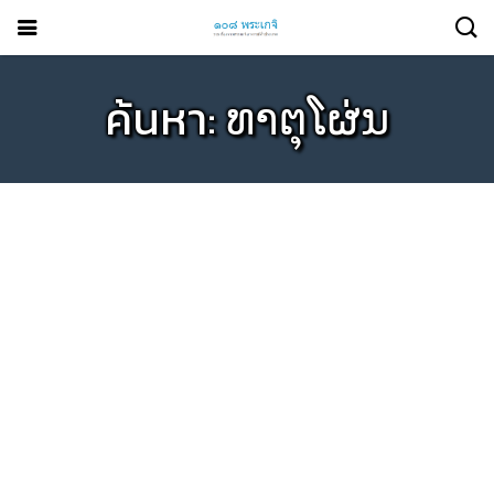
ค้นหา: ທາຕຸໂຜ່ນ