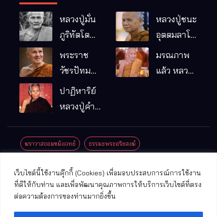
หลวงปู่มั่น
หลวงปู่ชนะ
ภูริทัตโต
อุตตมลาโภ
พระอริยเจ้า
วัดป่าโนน
พระราช
มรณภาพ
ผู้เป็นบิดา
หมากอื๋อ
วัชรปัทม
แล้ว หลวง
ของพระกร
อ.เมือง
คุณ (หลวง
ปู่บุญมา
ปาฏิหาริย์
รมฐาน
จ.มหาสารคาม
ปู่บัวเกตุ
คัมภีรธัมโม
หลวงปู่คำ
ปทุมสิโร)
คะนิง จุล
มรณภาพ
มณี
ฆราวาสจอมขมังเวทย์
ธรรมะพระอริยสงฆ์
แล้ว วัดป่า
ดาราภิรมย์
ประชาสัมพันธ์งานบุญ
ประวัติพระเกจิ
ปาฏิหาริย์พระเกจิ
เว็บไซต์นี้ใช้งานคุ๊กกี้ (Cookies) เพื่อมอบประสบการณ์การใช้งาน
อ.แม่ริม
ปาฏิหาริย์พระเครื่อง
พระธาตุศักดิ์สิทธิ์
ที่ดีให้กับท่าน และเพื่อพัฒนาคุณภาพการให้บริการเว็บไซต์ที่ตรง
จ.เชียงใหม่
ต่อความต้องการของท่านมากยิ่งขึ้น
พระพุทธรูปศักดิ์สิทธิ์
วัดที่สําคัญ