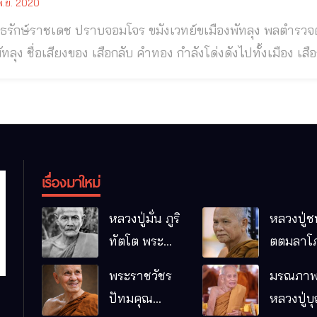
.ย. 2020
์ราชเดช ปราบจอมโจร ขมังเวทย์ขเมืองพัทลุง พลตำรวจตรี ขุนพันธรักษ์ราชเดช (บุตร พันธรักษ์) ขณะ
่พัทลุง ชื่อเสียงของ เสือกลับ คําทอง กําลังโด่งดังไปทั้งเมือง เ
่ําเรียนทางด้านไสยเวทไปพอสมควร ได้ผ่านพิธีกินว่านอาบว่านไ
คณา ล่องหนหายตัวได้ ตํารวจจึงไม่ สามารถจับกุมตัวได้ เสือก
เรื่องมาใหม่
หลวงปู่มั่น ภูริ
หลวงปู่ช
ทัตโต พระ
ตตมลาโภ
อริยเจ้าผู้เป็น
ป่าโนนห
พระราชวัชร
มรณภาพ
บิดาของ
กอื๋อ อ.เม
ปัทมคุณ
หลวงปู่บ
พระกรรมฐาน
จ.มหาส