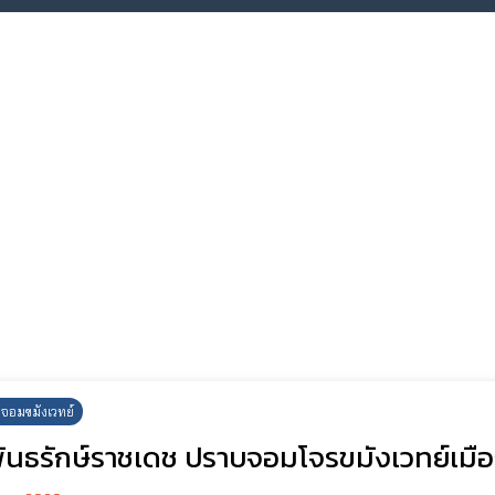
จอมขมังเวทย์
พันธรักษ์ราชเดช ปราบจอมโจรขมังเวทย์เมือ