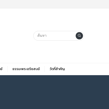
ย์
ธรรมะพระอริยสงฆ์
วัดที่สําคัญ