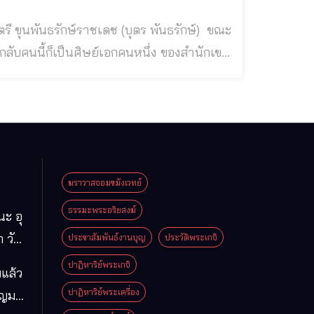
สือกลับคนนี้ก็เป็นศิษย์เอกคนหนึ่ง ของสํานักเขา
ปครบสูตร จึงหนังเหนียว และมีอิทธิฤทธิ์
ลับคนนี้แหกคุก
ฆราวาสจอมขมังเวทย์
ธรรมะพระอริยสงฆ์
นะ อุ
 วัด
ประชาสัมพันธ์งานบุญ
ประวัติพระเกจิ
มา
ปาฏิหาริย์พระเกจิ
แล้ว
ือง
ปาฏิหาริย์พระเครื่อง
ุญมา
ารคาม