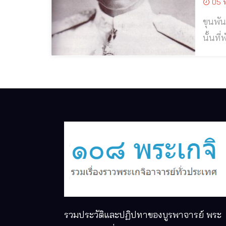
05 พ
ขุนพันธรักษ
นั้นที
อ้อ ร
เหนือ
รวมประวัติและปฏิปทาของบูรพาจารย์ พระ