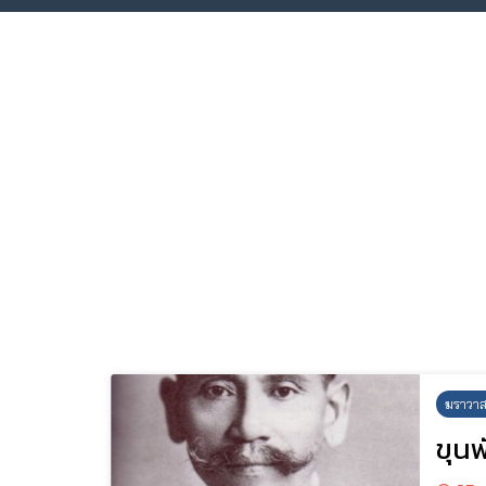
ฆราวาส
ขุน