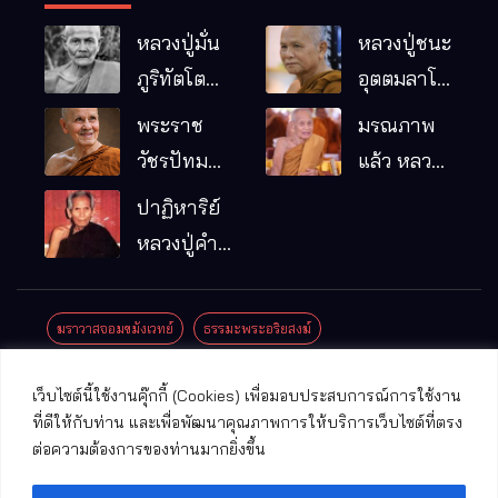
หลวงปู่มั่น
หลวงปู่ชนะ
ภูริทัตโต
อุตตมลาโภ
พระอริยเจ้า
วัดป่าโนน
พระราช
มรณภาพ
ผู้เป็นบิดา
หมากอื๋อ
วัชรปัทม
แล้ว หลวง
ของพระกร
อ.เมือง
คุณ (หลวง
ปู่บุญมา
ปาฏิหาริย์
รมฐาน
จ.มหาสารคาม
ปู่บัวเกตุ
คัมภีรธัมโม
หลวงปู่คำ
ปทุมสิโร)
คะนิง จุล
มรณภาพ
มณี
ฆราวาสจอมขมังเวทย์
ธรรมะพระอริยสงฆ์
แล้ว วัดป่า
ดาราภิรมย์
ประชาสัมพันธ์งานบุญ
ประวัติพระเกจิ
ปาฏิหาริย์พระเกจิ
เว็บไซต์นี้ใช้งานคุ๊กกี้ (Cookies) เพื่อมอบประสบการณ์การใช้งาน
อ.แม่ริม
ปาฏิหาริย์พระเครื่อง
พระธาตุศักดิ์สิทธิ์
ที่ดีให้กับท่าน และเพื่อพัฒนาคุณภาพการให้บริการเว็บไซต์ที่ตรง
จ.เชียงใหม่
ต่อความต้องการของท่านมากยิ่งขึ้น
พระพุทธรูปศักดิ์สิทธิ์
วัดที่สําคัญ