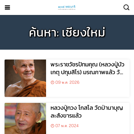
ค้นหา: เชียงใหม่
พระราชวัชรปัทมคุณ (หลวงปู่บัว
เกตุ ปทุมสิโร) มรณภาพแล้ว วัด
ป่าดาราภิรมย์ อ.แม่ริม
09 พ.ค. 2026
จ.เชียงใหม่
หลวง​ปู่​กวง โกสโล วัดป่านาบุญ
ละสังขารแล้ว
07 พ.ค. 2024