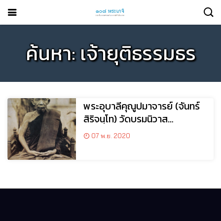
ค้นหา: เจ้ายุติธรรมธร
พระอุบาลีคุณูปมาจารย์ (จันทร์
สิริจนฺโท) วัดบรมนิวาส
กรุงเทพฯ
07 พ.ย. 2020