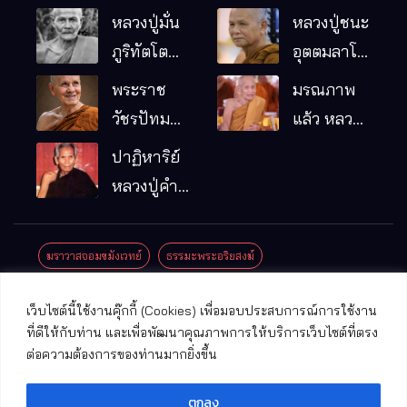
หลวงปู่มั่น
หลวงปู่ชนะ
ภูริทัตโต
อุตตมลาโภ
พระอริยเจ้า
วัดป่าโนน
พระราช
มรณภาพ
ผู้เป็นบิดา
หมากอื๋อ
วัชรปัทม
แล้ว หลวง
ของพระกร
อ.เมือง
คุณ (หลวง
ปู่บุญมา
ปาฏิหาริย์
รมฐาน
จ.มหาสารคาม
ปู่บัวเกตุ
คัมภีรธัมโม
หลวงปู่คำ
ปทุมสิโร)
คะนิง จุล
มรณภาพ
มณี
ฆราวาสจอมขมังเวทย์
ธรรมะพระอริยสงฆ์
แล้ว วัดป่า
ดาราภิรมย์
ประชาสัมพันธ์งานบุญ
ประวัติพระเกจิ
ปาฏิหาริย์พระเกจิ
เว็บไซต์นี้ใช้งานคุ๊กกี้ (Cookies) เพื่อมอบประสบการณ์การใช้งาน
อ.แม่ริม
ปาฏิหาริย์พระเครื่อง
พระธาตุศักดิ์สิทธิ์
ที่ดีให้กับท่าน และเพื่อพัฒนาคุณภาพการให้บริการเว็บไซต์ที่ตรง
จ.เชียงใหม่
ต่อความต้องการของท่านมากยิ่งขึ้น
พระพุทธรูปศักดิ์สิทธิ์
วัดที่สําคัญ
ตกลง