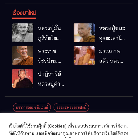
เรื่องมาใหม่
หลวงปู่มั่น
หลวงปู่ชนะ
ภูริทัตโต
อุตตมลาโภ
พระอริยเจ้า
วัดป่าโนน
พระราช
มรณภาพ
ผู้เป็นบิดา
หมากอื๋อ
วัชรปัทม
แล้ว หลวง
ของพระกร
อ.เมือง
คุณ (หลวง
ปู่บุญมา
ปาฏิหาริย์
รมฐาน
จ.มหาสารคาม
ปู่บัวเกตุ
คัมภีรธัมโม
หลวงปู่คำ
ปทุมสิโร)
คะนิง จุล
มรณภาพ
มณี
ฆราวาสจอมขมังเวทย์
ธรรมะพระอริยสงฆ์
แล้ว วัดป่า
ดาราภิรมย์
ประชาสัมพันธ์งานบุญ
ประวัติพระเกจิ
ปาฏิหาริย์พระเกจิ
เว็บไซต์นี้ใช้งานคุ๊กกี้ (Cookies) เพื่อมอบประสบการณ์การใช้งาน
อ.แม่ริม
ปาฏิหาริย์พระเครื่อง
พระธาตุศักดิ์สิทธิ์
ที่ดีให้กับท่าน และเพื่อพัฒนาคุณภาพการให้บริการเว็บไซต์ที่ตรง