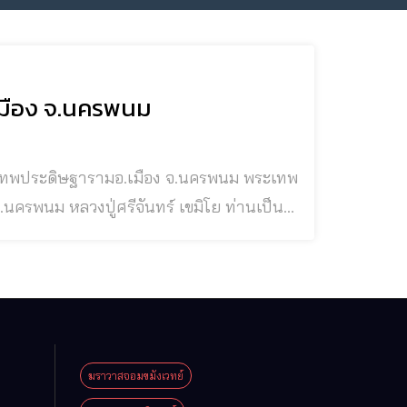
.เมือง จ.นครพนม
ขมิโย ท่านเป็น
กันตสีโล และหลวงปู่มั่น ภูริทัตโต เป็นอัน
ได้มาศึกษาเล่าเรีย
ฆราวาสจอมขมังเวทย์