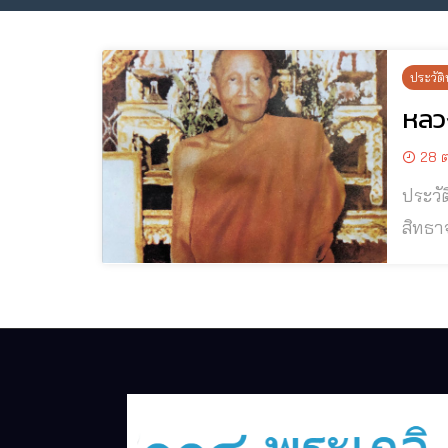
ประวัติ
หลวง
28 ต
ประวัติและ
สิทธาจาร
พระเถร
ม