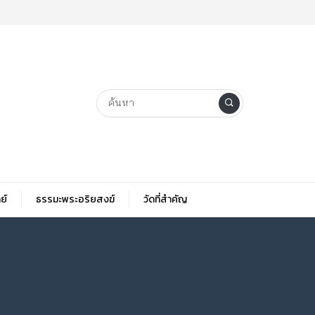
ย์
ธรรมะพระอริยสงฆ์
วัดที่สําคัญ