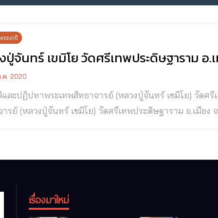
พระเกจิ
ปู่จันทร์ เขมิโย วัดศรีเทพประดิษฐาราม อ
.ค. 2020
ปฏิปทาพระเทพสิทธาจารย์ (หลวงปู่จันทร์ เขมิโย) วัดศรีเทพประดิษฐารามอ.เมือง จ.นครพนม พระเทพ
ย์ (หลวงปู่จันทร์ เขมิโย) วัดศรีเทพประดิษฐาราม อ.เมือง จ.นครพนม หลวงปู่ศรีจันทร์ เ
ะผู้มีความเลื่อมใสศรัทธาพระบุพพาจารย์ใหญ่ คือ หลวงปู่เสาร์ 
าก สมัยแรกที่ท่านเป็นพระภิกษุหนุ่มมีวิชาการศึกษาดี เพราะท่าน
เรื่องมาใหม่