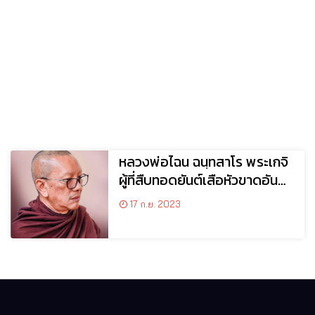
หลวงพ่อไฉน ฉนฺทสาโร พระเกจิ
ผู้ที่สืบทอดยันต์เสือหัวขาดอัน
โด่งดัง
17 ก.ย. 2023