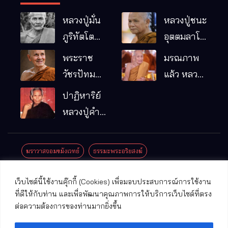
หลวงปู่มั่น
หลวงปู่ชนะ
ภูริทัตโต
อุตตมลาโภ
พระอริยเจ้า
วัดป่าโนน
พระราช
มรณภาพ
ผู้เป็นบิดา
หมากอื๋อ
วัชรปัทม
แล้ว หลวง
ของพระกร
อ.เมือง
คุณ (หลวง
ปู่บุญมา
ปาฏิหาริย์
รมฐาน
จ.มหาสารคาม
ปู่บัวเกตุ
คัมภีรธัมโม
หลวงปู่คำ
ปทุมสิโร)
คะนิง จุล
มรณภาพ
มณี
ฆราวาสจอมขมังเวทย์
ธรรมะพระอริยสงฆ์
แล้ว วัดป่า
ดาราภิรมย์
ประชาสัมพันธ์งานบุญ
ประวัติพระเกจิ
ปาฏิหาริย์พระเกจิ
เว็บไซต์นี้ใช้งานคุ๊กกี้ (Cookies) เพื่อมอบประสบการณ์การใช้งาน
อ.แม่ริม
ปาฏิหาริย์พระเครื่อง
พระธาตุศักดิ์สิทธิ์
ที่ดีให้กับท่าน และเพื่อพัฒนาคุณภาพการให้บริการเว็บไซต์ที่ตรง
จ.เชียงใหม่
ต่อความต้องการของท่านมากยิ่งขึ้น
พระพุทธรูปศักดิ์สิทธิ์
วัดที่สําคัญ