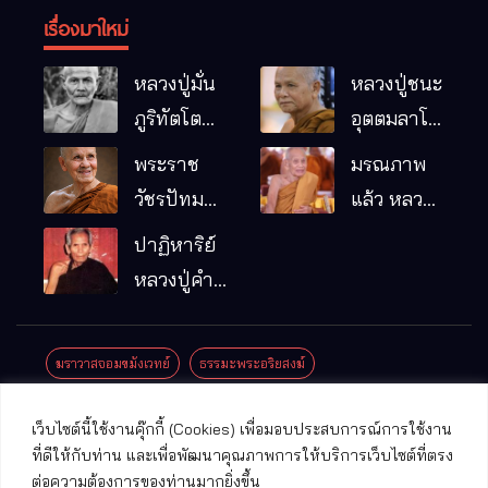
เรื่องมาใหม่
หลวงปู่มั่น
หลวงปู่ชนะ
ภูริทัตโต
อุตตมลาโภ
พระอริยเจ้า
วัดป่าโนน
พระราช
มรณภาพ
ผู้เป็นบิดา
หมากอื๋อ
วัชรปัทม
แล้ว หลวง
ของพระกร
อ.เมือง
คุณ (หลวง
ปู่บุญมา
ปาฏิหาริย์
รมฐาน
จ.มหาสารคาม
ปู่บัวเกตุ
คัมภีรธัมโม
หลวงปู่คำ
ปทุมสิโร)
คะนิง จุล
มรณภาพ
มณี
ฆราวาสจอมขมังเวทย์
ธรรมะพระอริยสงฆ์
แล้ว วัดป่า
ดาราภิรมย์
ประชาสัมพันธ์งานบุญ
ประวัติพระเกจิ
ปาฏิหาริย์พระเกจิ
เว็บไซต์นี้ใช้งานคุ๊กกี้ (Cookies) เพื่อมอบประสบการณ์การใช้งาน
อ.แม่ริม
ปาฏิหาริย์พระเครื่อง
พระธาตุศักดิ์สิทธิ์
ที่ดีให้กับท่าน และเพื่อพัฒนาคุณภาพการให้บริการเว็บไซต์ที่ตรง
จ.เชียงใหม่
ต่อความต้องการของท่านมากยิ่งขึ้น