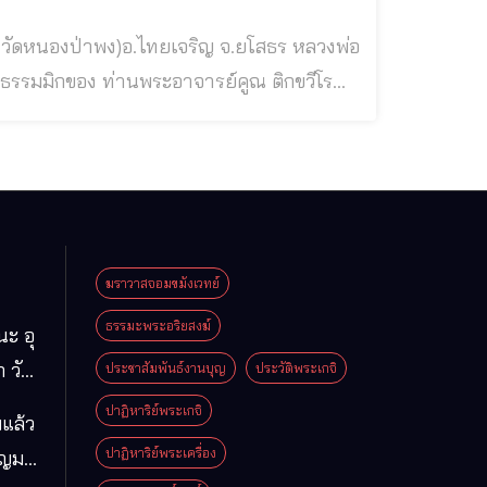
สายท่าน พระอาจารย์ชา สุภัทโท แห่งวัด
หนองป่าพง จ.อุบลราชธานี พระโพธิญาณเถร (พระอาจารย์ชา สุภัทโท) วัดหนองป่าพง หลวงพ่อแสวง พระสุป
ฆราวาสจอมขมังเวทย์
ธรรมะพระอริยสงฆ์
นะ อุ
 วัด
ประชาสัมพันธ์งานบุญ
ประวัติพระเกจิ
มา
ปาฏิหาริย์พระเกจิ
แล้ว
ือง
ปาฏิหาริย์พระเครื่อง
ุญมา
ารคาม