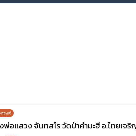
พระเกจิ
งพ่อแสวง จันทสโร วัดป่าคำมะฮี อ.ไทยเจริ