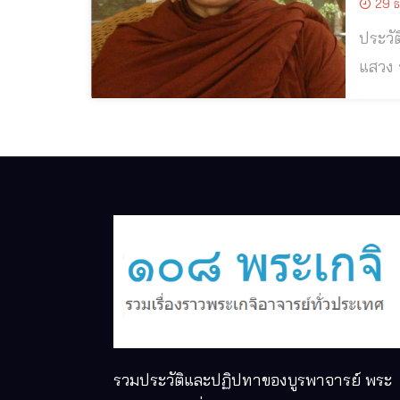
29 ธ
ประวัติและปฏิป
แสวง จันทสโร วัดป่าคำ
แห่งว
รวมประวัติและปฏิปทาของบูรพาจารย์ พระ