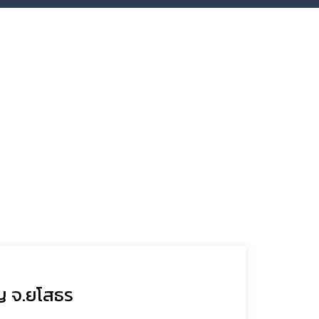
ญ จ.ยโสธร