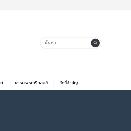
ย์
ธรรมะพระอริยสงฆ์
วัดที่สําคัญ