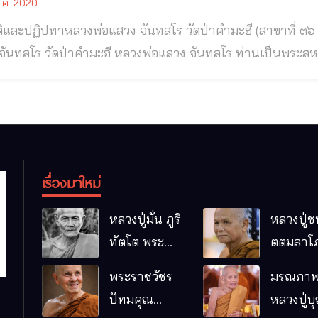
.ค. 2020
ทาหลวงพ่อแสวง จันทสโร วัดป่าคำมะฮี (สาขาที่ ๓๖ วัดหนองป่าพง)อ.ไทยเจริญ จ.ยโสธร หลวงพ่อ
มะฮี หลวงพ่อแสวง จันทสโร ท่านเป็นพระสหธรรมมิกของ ท่านพระอาจารย์คูณ ติกขวีโร
ัดอุดมวารีบรรพต อ.พาน จ.เชียงราย และเป็นพระศิษยานุศิษย์
เรื่องมาใหม่
หลวงปู่มั่น ภูริ
หลวงปู่ช
ทัตโต พระ
ตตมลาโภ
อริยเจ้าผู้เป็น
ป่าโนนห
พระราชวัชร
มรณภาพ
บิดาของ
กอื๋อ อ.เม
ปัทมคุณ
หลวงปู่บ
พระกรรมฐาน
จ.มหาส