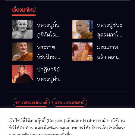
เรื่องมาใหม่
หลวงปู่มั่น
หลวงปู่ชนะ
ภูริทัตโต
อุตตมลาโภ
พระอริยเจ้า
วัดป่าโนน
พระราช
มรณภาพ
ผู้เป็นบิดา
หมากอื๋อ
วัชรปัทม
แล้ว หลวง
ของพระกร
อ.เมือง
คุณ (หลวง
ปู่บุญมา
ปาฏิหาริย์
รมฐาน
จ.มหาสารคาม
ปู่บัวเกตุ
คัมภีรธัมโม
หลวงปู่คำ
ปทุมสิโร)
คะนิง จุล
มรณภาพ
มณี
ฆราวาสจอมขมังเวทย์
ธรรมะพระอริยสงฆ์
แล้ว วัดป่า
ดาราภิรมย์
ประชาสัมพันธ์งานบุญ
ประวัติพระเกจิ
ปาฏิหาริย์พระเกจิ
เว็บไซต์นี้ใช้งานคุ๊กกี้ (Cookies) เพื่อมอบประสบการณ์การใช้งาน
อ.แม่ริม
ปาฏิหาริย์พระเครื่อง
พระธาตุศักดิ์สิทธิ์
ที่ดีให้กับท่าน และเพื่อพัฒนาคุณภาพการให้บริการเว็บไซต์ที่ตรง
จ.เชียงใหม่
ต่อความต้องการของท่านมากยิ่งขึ้น