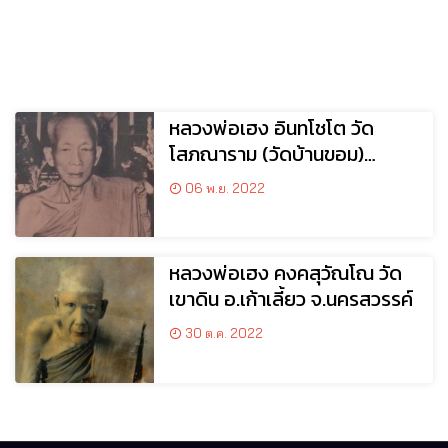
หลวงพ่อเฮง อินทโชโต วัด
โสภณาราม (วัดบ้านขอม)
อ.เมือง จ.สมุทรสาคร
06 พ.ย. 2022
หลวงพ่อเฮง คงคสุวัณโณ วัด
เขาดิน อ.เก้าเลี้ยว จ.นครสวรรค์
30 ต.ค. 2022