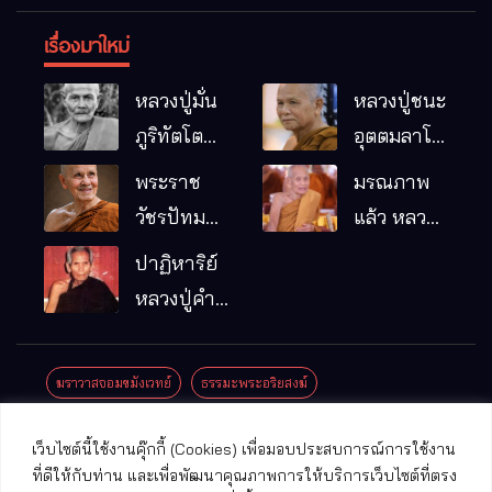
เรื่องมาใหม่
หลวงปู่มั่น
หลวงปู่ชนะ
ภูริทัตโต
อุตตมลาโภ
พระอริยเจ้า
วัดป่าโนน
พระราช
มรณภาพ
ผู้เป็นบิดา
หมากอื๋อ
วัชรปัทม
แล้ว หลวง
ของพระกร
อ.เมือง
คุณ (หลวง
ปู่บุญมา
ปาฏิหาริย์
รมฐาน
จ.มหาสารคาม
ปู่บัวเกตุ
คัมภีรธัมโม
หลวงปู่คำ
ปทุมสิโร)
คะนิง จุล
มรณภาพ
มณี
ฆราวาสจอมขมังเวทย์
ธรรมะพระอริยสงฆ์
แล้ว วัดป่า
ดาราภิรมย์
ประชาสัมพันธ์งานบุญ
ประวัติพระเกจิ
ปาฏิหาริย์พระเกจิ
เว็บไซต์นี้ใช้งานคุ๊กกี้ (Cookies) เพื่อมอบประสบการณ์การใช้งาน
อ.แม่ริม
ปาฏิหาริย์พระเครื่อง
พระธาตุศักดิ์สิทธิ์
ที่ดีให้กับท่าน และเพื่อพัฒนาคุณภาพการให้บริการเว็บไซต์ที่ตรง