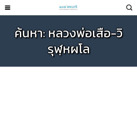
ค้นหา: หลวงพ่อเสือ-วิ
รุฬฺหผโล