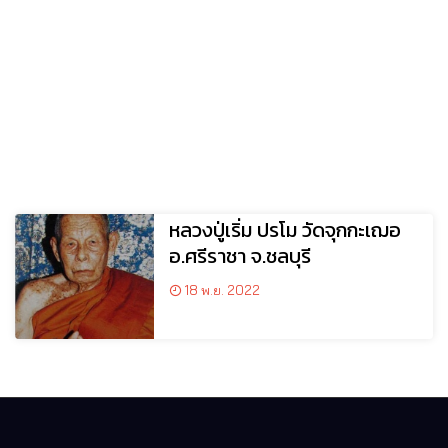
หลวงปู่เริ่ม ปรโม วัดจุกกะเฌอ
อ.ศรีราชา จ.ชลบุรี
18 พ.ย. 2022