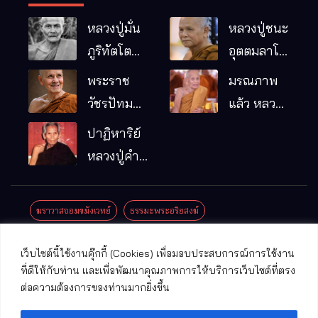
หลวงปู่มั่น
หลวงปู่ชนะ
ภูริทัตโต
อุตตมลาโภ
พระอริยเจ้า
วัดป่าโนน
พระราช
มรณภาพ
ผู้เป็นบิดา
หมากอื๋อ
วัชรปัทม
แล้ว หลวง
ของพระกร
อ.เมือง
คุณ (หลวง
ปู่บุญมา
ปาฏิหาริย์
รมฐาน
จ.มหาสารคาม
ปู่บัวเกตุ
คัมภีรธัมโม
หลวงปู่คำ
ปทุมสิโร)
คะนิง จุล
มรณภาพ
มณี
ฆราวาสจอมขมังเวทย์
ธรรมะพระอริยสงฆ์
แล้ว วัดป่า
ดาราภิรมย์
ประชาสัมพันธ์งานบุญ
ประวัติพระเกจิ
ปาฏิหาริย์พระเกจิ
เว็บไซต์นี้ใช้งานคุ๊กกี้ (Cookies) เพื่อมอบประสบการณ์การใช้งาน
อ.แม่ริม
ปาฏิหาริย์พระเครื่อง
พระธาตุศักดิ์สิทธิ์
ที่ดีให้กับท่าน และเพื่อพัฒนาคุณภาพการให้บริการเว็บไซต์ที่ตรง
จ.เชียงใหม่
ต่อความต้องการของท่านมากยิ่งขึ้น
พระพุทธรูปศักดิ์สิทธิ์
วัดที่สําคัญ