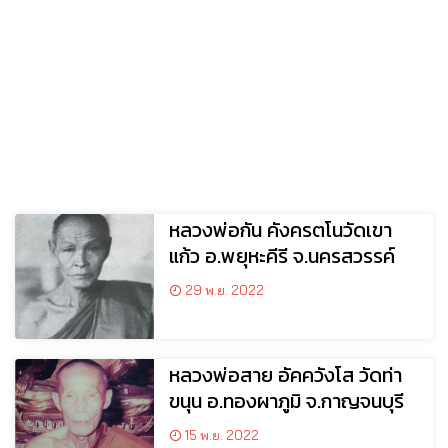
หลวงพ่อกัน คังครตโนวัดเขา
แก้ว อ.พยุหะคีรี จ.นครสวรรค์
29 พ.ย. 2022
หลวงพ่อสาย อัคควังโส วัดท่า
ขนุน อ.ทองผาภูมิ จ.กาญจนบุรี
15 พ.ย. 2022