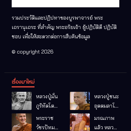
รวมประวัติและปฏิปทาของบูรพาจารย์ พระ
เถรานุเถระ ที่สำคัญ พระอริยเจ้า ผู้ปฏิบัติดี ปฏิบัติ
ชอบ เพื่อให้สะดวกต่อการสืบค้นข้อมูล
© copyright 2026
เรื่องมาใหม่
หลวงปู่มั่น
หลวงปู่ชนะ
ภูริทัตโต
อุตตมลาโภ
พระอริยเจ้า
วัดป่าโนน
พระราช
มรณภาพ
ผู้เป็นบิดา
หมากอื๋อ
วัชรปัทม
แล้ว หลวง