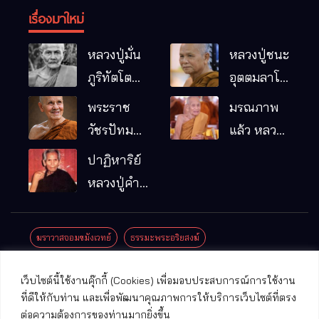
เรื่องมาใหม่
หลวงปู่มั่น
หลวงปู่ชนะ
ภูริทัตโต
อุตตมลาโภ
พระอริยเจ้า
วัดป่าโนน
พระราช
มรณภาพ
ผู้เป็นบิดา
หมากอื๋อ
วัชรปัทม
แล้ว หลวง
ของพระกร
อ.เมือง
คุณ (หลวง
ปู่บุญมา
ปาฏิหาริย์
รมฐาน
จ.มหาสารคาม
ปู่บัวเกตุ
คัมภีรธัมโม
หลวงปู่คำ
ปทุมสิโร)
คะนิง จุล
มรณภาพ
มณี
ฆราวาสจอมขมังเวทย์
ธรรมะพระอริยสงฆ์
แล้ว วัดป่า
ดาราภิรมย์
ประชาสัมพันธ์งานบุญ
ประวัติพระเกจิ
ปาฏิหาริย์พระเกจิ
เว็บไซต์นี้ใช้งานคุ๊กกี้ (Cookies) เพื่อมอบประสบการณ์การใช้งาน
อ.แม่ริม
ปาฏิหาริย์พระเครื่อง
พระธาตุศักดิ์สิทธิ์
ที่ดีให้กับท่าน และเพื่อพัฒนาคุณภาพการให้บริการเว็บไซต์ที่ตรง
จ.เชียงใหม่
ต่อความต้องการของท่านมากยิ่งขึ้น