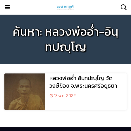
ค้นหา: หลวงพ่ออ่ำ-อินฺ
ทปญฺโญ
หลวงพ่ออ่ำ อินฺทปญฺโญ วัด
วงษ์ฆ้อง จ.พระนครศรีอยุธยา
13 พ.ย. 2022