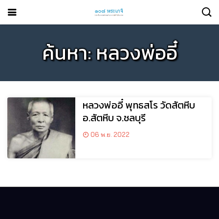
ค้นหา: หลวงพ่ออี๋
หลวงพ่ออี๋ พุทธสโร วัดสัตหีบ
อ.สัตหีบ จ.ชลบุรี
06 พ.ย. 2022