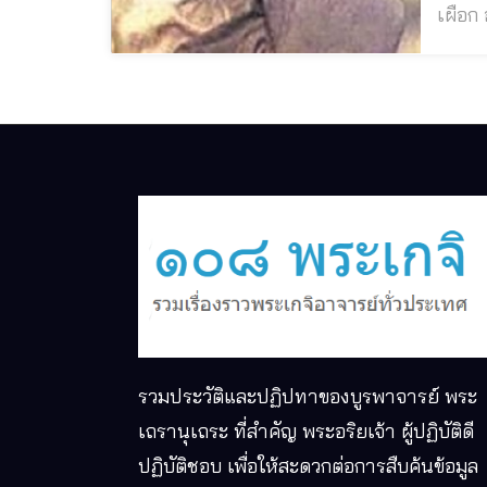
เผือก อ.อัมพวา จ.สมุ
เก่าแห่งเมืองแม่
บ้านไผ
รวมประวัติและปฏิปทาของบูรพาจารย์ พระ
เถรานุเถระ ที่สำคัญ พระอริยเจ้า ผู้ปฏิบัติดี
ปฏิบัติชอบ เพื่อให้สะดวกต่อการสืบค้นข้อมูล