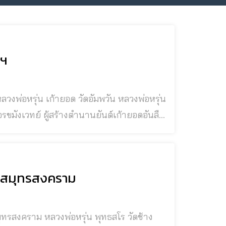
พฯ
จรขมังเวทย์ ผู้สร้างตำนานยันต์เก้ายอดอันลือ
อย ใจภา
 จ.สมุทรสงคราม