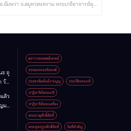
ารดาชื่อ “น
ฆราวาสจอมขมังเวทย์
ธรรมะพระอริยสงฆ์
นะ อุ
 วัด
ประชาสัมพันธ์งานบุญ
ประวัติพระเกจิ
มา
ปาฏิหาริย์พระเกจิ
แล้ว
ือง
ปาฏิหาริย์พระเครื่อง
ุญมา
ารคาม
โม
พระธาตุศักดิ์สิทธิ์
พระพุทธรูปศักดิ์สิทธิ์
วัดที่สําคัญ