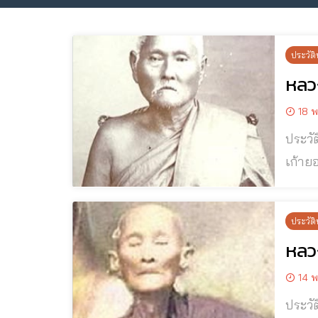
ประวัติ
หลวง
18 พ
ประวัติและปฏิปทา
เก้ายอ
ลั่น ◉ ชาติภูมิหลวงพ่อหรุ่น เก้ายอด วัดอัมพวัน นามเดิมชื่อ “หรุ่น ใจภารา” เกิดเมื่อราวปี พ.ศ.๒๓๙๐ พื้นเพเป็น
คนเกิ
ประวัติ
หลว
14 พ
ประวัติและปฏิปท