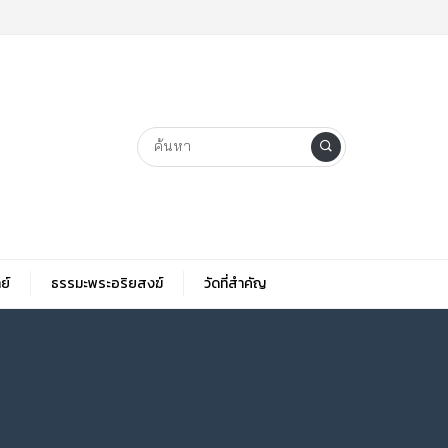
ย์
ธรรมะพระอริยสงฆ์
วัดที่สําคัญ