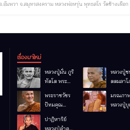
ทรสงคราม หลวงพ่อหรุ่น พุทธสโร วัดช้างเผือก อ.อัมพวา จ.สมุทรสงคราม พระเกจิอาจารย์ยุค
กลอง ผู้เข้มขลังในวิทยาคม ◉ ชาติภูมิหลวงพ่อหรุ่น พุทธสโร วัดช้างเผือก เกิดเมื่อปี พ.ศ.๒๓๙๒ ที่
่ขวาง อำเภอเมือง จังหวัดสุพรรณบุรี บิดาชื่อ “นายรุ่ง” และม
เรื่องมาใหม่
หลวงปู่มั่น ภูริ
หลวงปู่ช
ทัตโต พระ
ตตมลาโภ
อริยเจ้าผู้เป็น
ป่าโนนห
พระราชวัชร
มรณภาพ
บิดาของ
กอื๋อ อ.เม
ปัทมคุณ
หลวงปู่บ
พระกรรมฐาน
จ.มหาส
(หลวงปู่บัว
คัมภีรธัม
ปาฏิหาริย์
เกตุ ปทุมสิโร)
หลวงปู่คำคะ