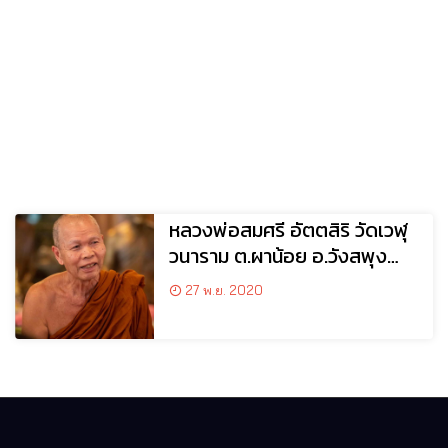
หลวงพ่อสมศรี อัตตสิริ วัดเวฬุ
วนาราม ต.ผาน้อย อ.วังสพุง
จ.เลย
27 พ.ย. 2020