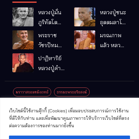
หลวงปู่มั่น
หลวงปู่ชนะ
ภูริทัตโต
อุตตมลาโภ
พระอริยเจ้า
วัดป่าโนน
พระราช
มรณภาพ
ผู้เป็นบิดา
หมากอื๋อ
วัชรปัทม
แล้ว หลวง
ของพระกร
อ.เมือง
คุณ (หลวง
ปู่บุญมา
ปาฏิหาริย์
รมฐาน
จ.มหาสารคาม
ปู่บัวเกตุ
คัมภีรธัมโม
หลวงปู่คำ
ปทุมสิโร)
คะนิง จุล
มรณภาพ
มณี
ฆราวาสจอมขมังเวทย์
ธรรมะพระอริยสงฆ์
แล้ว วัดป่า
ดาราภิรมย์
ประชาสัมพันธ์งานบุญ
ประวัติพระเกจิ
ปาฏิหาริย์พระเกจิ
เว็บไซต์นี้ใช้งานคุ๊กกี้ (Cookies) เพื่อมอบประสบการณ์การใช้งาน
อ.แม่ริม
ปาฏิหาริย์พระเครื่อง
พระธาตุศักดิ์สิทธิ์
ที่ดีให้กับท่าน และเพื่อพัฒนาคุณภาพการให้บริการเว็บไซต์ที่ตรง
จ.เชียงใหม่
ต่อความต้องการของท่านมากยิ่งขึ้น
พระพุทธรูปศักดิ์สิทธิ์
วัดที่สําคัญ