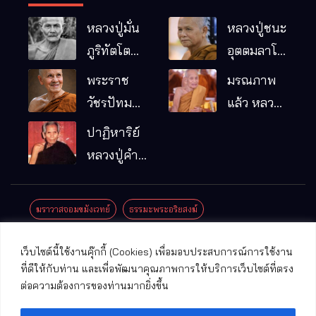
หลวงปู่มั่น
หลวงปู่ชนะ
ภูริทัตโต
อุตตมลาโภ
พระอริยเจ้า
วัดป่าโนน
พระราช
มรณภาพ
ผู้เป็นบิดา
หมากอื๋อ
วัชรปัทม
แล้ว หลวง
ของพระกร
อ.เมือง
คุณ (หลวง
ปู่บุญมา
ปาฏิหาริย์
รมฐาน
จ.มหาสารคาม
ปู่บัวเกตุ
คัมภีรธัมโม
หลวงปู่คำ
ปทุมสิโร)
คะนิง จุล
มรณภาพ
มณี
ฆราวาสจอมขมังเวทย์
ธรรมะพระอริยสงฆ์
แล้ว วัดป่า
ดาราภิรมย์
ประชาสัมพันธ์งานบุญ
ประวัติพระเกจิ
ปาฏิหาริย์พระเกจิ
เว็บไซต์นี้ใช้งานคุ๊กกี้ (Cookies) เพื่อมอบประสบการณ์การใช้งาน
อ.แม่ริม
ปาฏิหาริย์พระเครื่อง
พระธาตุศักดิ์สิทธิ์
ที่ดีให้กับท่าน และเพื่อพัฒนาคุณภาพการให้บริการเว็บไซต์ที่ตรง
จ.เชียงใหม่
ต่อความต้องการของท่านมากยิ่งขึ้น
พระพุทธรูปศักดิ์สิทธิ์
วัดที่สําคัญ