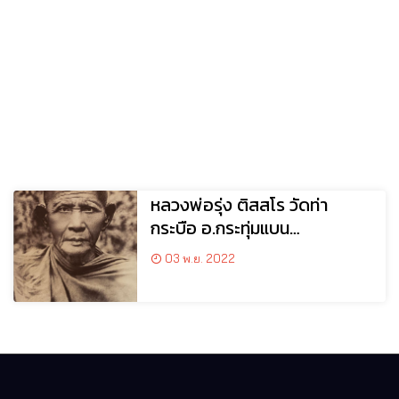
หลวงพ่อรุ่ง ติสสโร วัดท่า
กระบือ อ.กระทุ่มแบน
จ.สมุทรสาคร
03 พ.ย. 2022