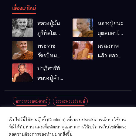
เรื่องมาใหม่
หลวงปู่มั่น
หลวงปู่ชนะ
ภูริทัตโต
อุตตมลาโภ
พระอริยเจ้า
วัดป่าโนน
พระราช
มรณภาพ
ผู้เป็นบิดา
หมากอื๋อ
วัชรปัทม
แล้ว หลวง
ของพระกร
อ.เมือง
คุณ (หลวง
ปู่บุญมา
ปาฏิหาริย์
รมฐาน
จ.มหาสารคาม
ปู่บัวเกตุ
คัมภีรธัมโม
หลวงปู่คำ
ปทุมสิโร)
คะนิง จุล
มรณภาพ
มณี
ฆราวาสจอมขมังเวทย์
ธรรมะพระอริยสงฆ์
แล้ว วัดป่า
ดาราภิรมย์
ประชาสัมพันธ์งานบุญ
ประวัติพระเกจิ
ปาฏิหาริย์พระเกจิ
เว็บไซต์นี้ใช้งานคุ๊กกี้ (Cookies) เพื่อมอบประสบการณ์การใช้งาน
อ.แม่ริม
ปาฏิหาริย์พระเครื่อง
พระธาตุศักดิ์สิทธิ์
ที่ดีให้กับท่าน และเพื่อพัฒนาคุณภาพการให้บริการเว็บไซต์ที่ตรง
จ.เชียงใหม่
ต่อความต้องการของท่านมากยิ่งขึ้น