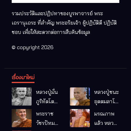
รวมประวัติและปฏิปทาของบูรพาจารย์ พระ
เถรานุเถระ ที่สำคัญ พระอริยเจ้า ผู้ปฏิบัติดี ปฏิบัติ
ชอบ เพื่อให้สะดวกต่อการสืบค้นข้อมูล
© copyright 2026
เรื่องมาใหม่
หลวงปู่มั่น
หลวงปู่ชนะ
ภูริทัตโต
อุตตมลาโภ
พระอริยเจ้า
วัดป่าโนน
พระราช
มรณภาพ
ผู้เป็นบิดา
หมากอื๋อ
วัชรปัทม
แล้ว หลวง
ของพระกร
อ.เมือง