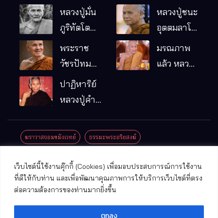
หลวงปู่มั่น
หลวงปู่ชนะ
ภูริทัตโต
อุตตมลาโภ
พระอริยเจ้า
วัดป่าโนน
พระราช
มรณภาพ
ผู้เป็นบิดา
หมากอื๋อ
วัชรปัทม
แล้ว หลวง
ของพระกร
อ.เมือง
คุณ (หลวง
ปู่บุญมา
ปาฏิหาริย์
รมฐาน
จ.มหาสารคาม
ปู่บัวเกตุ
คัมภีรธัมโม
หลวงปู่คำ
ปทุมสิโร)
คะนิง จุล
มรณภาพ
มณี
ฆราวาสจอมขมังเวทย์
ธรรมะพระอริยสงฆ์
แล้ว วัดป่า
ดาราภิรมย์
ประชาสัมพันธ์งานบุญ
ประวัติพระเกจิ
ปาฏิหาริย์พระเกจิ
เว็บไซต์นี้ใช้งานคุ๊กกี้ (Cookies) เพื่อมอบประสบการณ์การใช้งาน
อ.แม่ริม
ปาฏิหาริย์พระเครื่อง
พระธาตุศักดิ์สิทธิ์
ที่ดีให้กับท่าน และเพื่อพัฒนาคุณภาพการให้บริการเว็บไซต์ที่ตรง
จ.เชียงใหม่
ต่อความต้องการของท่านมากยิ่งขึ้น
พระพุทธรูปศักดิ์สิทธิ์
วัดที่สําคัญ
ตกลง