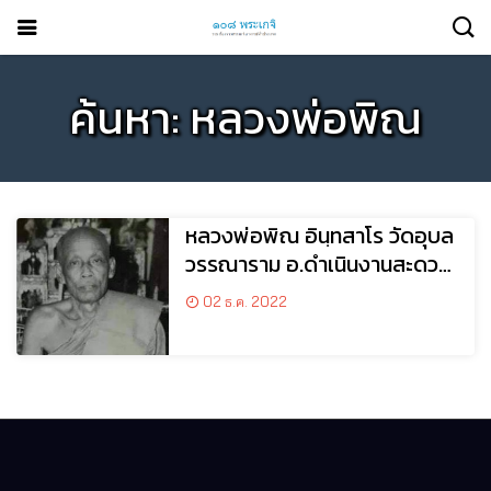
ค้นหา: หลวงพ่อพิณ
หลวงพ่อพิณ อินฺทสาโร วัด​อุบล​
วรรณาราม​ อ.ดำเนินงาน​สะดวก​
จ.ราชบุรี
02 ธ.ค. 2022