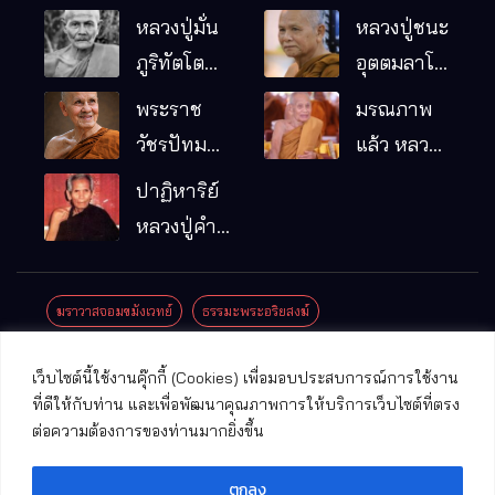
หลวงปู่มั่น
หลวงปู่ชนะ
ภูริทัตโต
อุตตมลาโภ
พระอริยเจ้า
วัดป่าโนน
พระราช
มรณภาพ
ผู้เป็นบิดา
หมากอื๋อ
วัชรปัทม
แล้ว หลวง
ของพระกร
อ.เมือง
คุณ (หลวง
ปู่บุญมา
ปาฏิหาริย์
รมฐาน
จ.มหาสารคาม
ปู่บัวเกตุ
คัมภีรธัมโม
หลวงปู่คำ
ปทุมสิโร)
คะนิง จุล
มรณภาพ
มณี
ฆราวาสจอมขมังเวทย์
ธรรมะพระอริยสงฆ์
แล้ว วัดป่า
ดาราภิรมย์
ประชาสัมพันธ์งานบุญ
ประวัติพระเกจิ
ปาฏิหาริย์พระเกจิ
เว็บไซต์นี้ใช้งานคุ๊กกี้ (Cookies) เพื่อมอบประสบการณ์การใช้งาน
อ.แม่ริม
ปาฏิหาริย์พระเครื่อง
พระธาตุศักดิ์สิทธิ์
ที่ดีให้กับท่าน และเพื่อพัฒนาคุณภาพการให้บริการเว็บไซต์ที่ตรง
จ.เชียงใหม่
ต่อความต้องการของท่านมากยิ่งขึ้น
พระพุทธรูปศักดิ์สิทธิ์
วัดที่สําคัญ
ตกลง