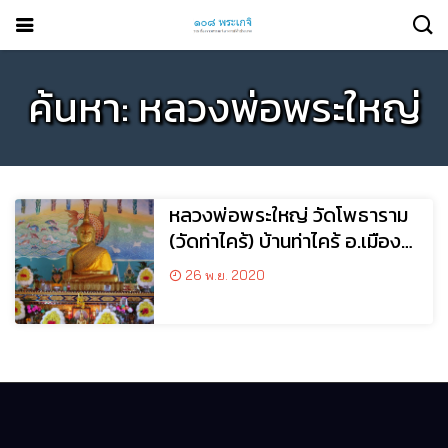
ค้นหา: หลวงพ่อพระใหญ่
หลวงพ่อพระใหญ่ วัดโพธาราม
(วัดท่าไคร้) บ้านท่าไคร้ อ.เมือง
จ.บึงกาฬ
26 พ.ย. 2020