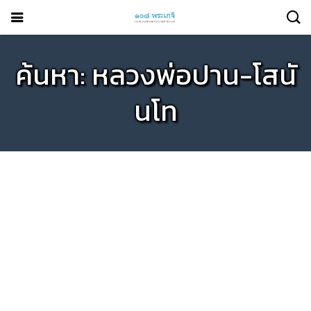
ค้นหา: หลวงพ่อปาน-โสนั
นโท