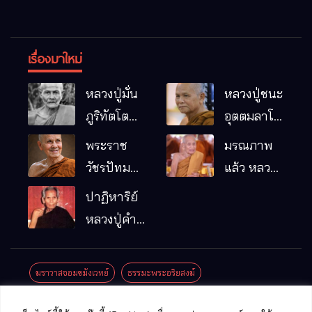
เรื่องมาใหม่
หลวงปู่มั่น
หลวงปู่ชนะ
ภูริทัตโต
อุตตมลาโภ
พระอริยเจ้า
วัดป่าโนน
พระราช
มรณภาพ
ผู้เป็นบิดา
หมากอื๋อ
วัชรปัทม
แล้ว หลวง
ของพระกร
อ.เมือง
คุณ (หลวง
ปู่บุญมา
ปาฏิหาริย์
รมฐาน
จ.มหาสารคาม
ปู่บัวเกตุ
คัมภีรธัมโม
หลวงปู่คำ
ปทุมสิโร)
คะนิง จุล
มรณภาพ
มณี
ฆราวาสจอมขมังเวทย์
ธรรมะพระอริยสงฆ์
แล้ว วัดป่า
ดาราภิรมย์
ประชาสัมพันธ์งานบุญ
ประวัติพระเกจิ
ปาฏิหาริย์พระเกจิ