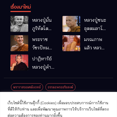
เรื่องมาใหม่
หลวงปู่มั่น
หลวงปู่ชนะ
ภูริทัตโต
อุตตมลาโภ
พระอริยเจ้า
วัดป่าโนน
พระราช
มรณภาพ
ผู้เป็นบิดา
หมากอื๋อ
วัชรปัทม
แล้ว หลวง
ของพระกร
อ.เมือง
คุณ (หลวง
ปู่บุญมา
ปาฏิหาริย์
รมฐาน
จ.มหาสารคาม
ปู่บัวเกตุ
คัมภีรธัมโม
หลวงปู่คำ
ปทุมสิโร)
คะนิง จุล
มรณภาพ
มณี
ฆราวาสจอมขมังเวทย์
ธรรมะพระอริยสงฆ์
แล้ว วัดป่า
ดาราภิรมย์
ประชาสัมพันธ์งานบุญ
ประวัติพระเกจิ
ปาฏิหาริย์พระเกจิ
เว็บไซต์นี้ใช้งานคุ๊กกี้ (Cookies) เพื่อมอบประสบการณ์การใช้งาน
อ.แม่ริม
ปาฏิหาริย์พระเครื่อง
พระธาตุศักดิ์สิทธิ์
ที่ดีให้กับท่าน และเพื่อพัฒนาคุณภาพการให้บริการเว็บไซต์ที่ตรง
จ.เชียงใหม่
ต่อความต้องการของท่านมากยิ่งขึ้น