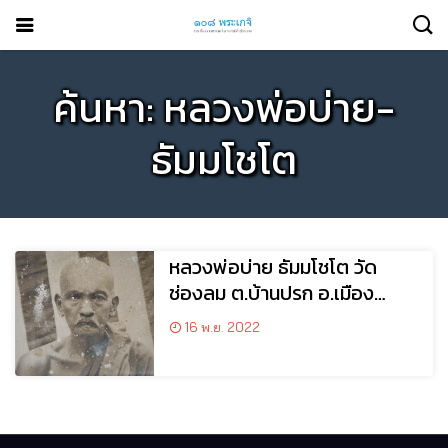
ค้นหา: หลวงพ่อบ่าย-
ธัมมโชโต
หลวงพ่อบ่าย ธัมมโชโต วัด
ช่องลม ต.บ้านปรก อ.เมือง
จ.สมุทรสงคราม
16 พ.ย. 2022