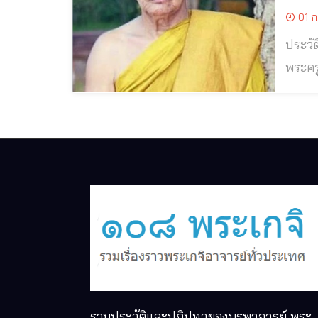
01 ก
ประวัติและป
พระครู
พ่อวิช
ภิกษุ 
รวมประวัติและปฏิปทาของบูรพาจารย์ พระ