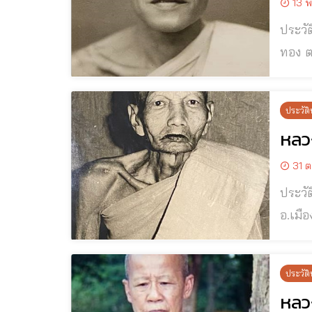
13 พ
ประวัติและปฏิป
ทอง ต.ห้วยตะโก
จันทร์เ
วัดศร
ประวัติ
หลว
31 ต
ประวัติและปฏิป
อ.เมือง จ.นครปฐม พระครู​ภาวนากิตติค
แก่กล
ขลัง 
ประวัติ
หลวง