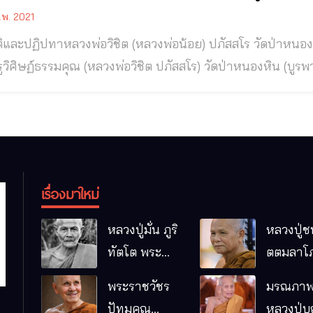
.พ. 2021
ฏิปทาหลวงพ่อวิชิต (หลวงพ่อน้อย) ปภัสสโร วัดป่าหนองหิน (บูรพาวัน)ต.ศรีสุทโธ อ.บ้านดุง จ.อุดรธานี
วิศิษฏ์ธรรมคุณ (หลวงพ่อวิชิต ปภัสสโร) วัดป่าหนองหิน (บูรพาวัน
ิต ปภัสสโร หรือ ท่านพระครูวิศิษฎ์ธรรมคุณ แห่งวัดบูรพาวัน อ
รูปหนึ่งที่ตั้งมั่นปฏิบัติธรรม และศรัทธาเลื่อมใสในพระพุทธศา
เรื่องมาใหม่
หลวงปู่มั่น ภูริ
หลวงปู่ช
ทัตโต พระ
ตตมลาโภ
อริยเจ้าผู้เป็น
ป่าโนนห
พระราชวัชร
มรณภาพ
บิดาของ
กอื๋อ อ.เม
ปัทมคุณ
หลวงปู่บ