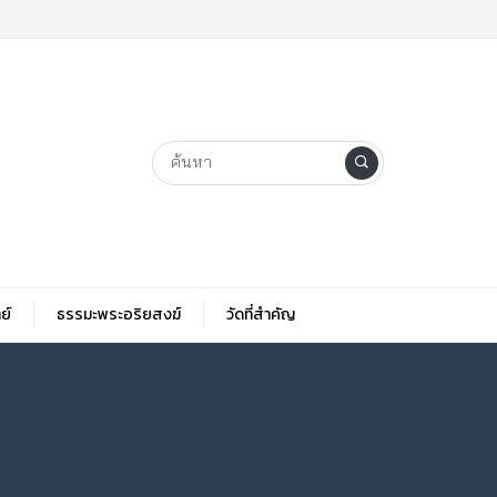
ย์
ธรรมะพระอริยสงฆ์
วัดที่สําคัญ