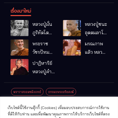
เรื่องมาใหม่
หลวงปู่มั่น
หลวงปู่ชนะ
ภูริทัตโต
อุตตมลาโภ
พระอริยเจ้า
วัดป่าโนน
พระราช
มรณภาพ
ผู้เป็นบิดา
หมากอื๋อ
วัชรปัทม
แล้ว หลวง
ของพระกร
อ.เมือง
คุณ (หลวง
ปู่บุญมา
ปาฏิหาริย์
รมฐาน
จ.มหาสารคาม
ปู่บัวเกตุ
คัมภีรธัมโม
หลวงปู่คำ
ปทุมสิโร)
คะนิง จุล
มรณภาพ
มณี
ฆราวาสจอมขมังเวทย์
ธรรมะพระอริยสงฆ์
แล้ว วัดป่า
ดาราภิรมย์
ประชาสัมพันธ์งานบุญ
ประวัติพระเกจิ
ปาฏิหาริย์พระเกจิ
เว็บไซต์นี้ใช้งานคุ๊กกี้ (Cookies) เพื่อมอบประสบการณ์การใช้งาน
อ.แม่ริม
ปาฏิหาริย์พระเครื่อง
พระธาตุศักดิ์สิทธิ์
ที่ดีให้กับท่าน และเพื่อพัฒนาคุณภาพการให้บริการเว็บไซต์ที่ตรง