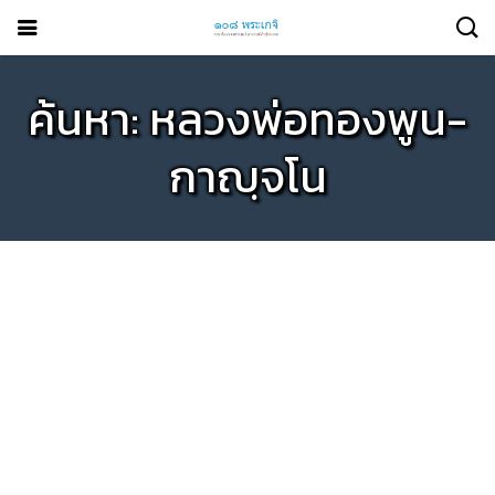
ค้นหา: หลวงพ่อทองพูน-
กาญฺจโน