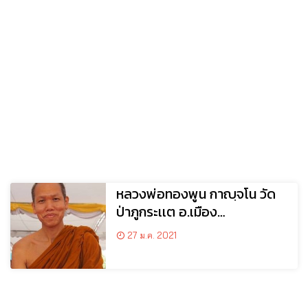
หลวงพ่อทองพูน กาญฺจโน วัด
ป่าภูกระเเต อ.เมือง
จ.หนองบัวลำภู
27 ม.ค. 2021