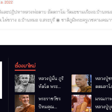
.ย. 2022
ทาหลวงพ่อตาบ อัตตกาโม วัดมะขามเรียงอ.บ้านหมอ จ.สระบุรี หลวงพ่อตาบ อตตฺกาโม วัดมะขาม
.บ้านหมอ จ.สระบุรี ◉ ชาติภูมิพระครูเวชคามคณารักษ์ (หลวงพ่อตาบ อัตตกาโม) เกิดเมื่อวัน
ย์ที่ ๑๒ พฤศจิกายน พ.ศ.๒๔๕๔ ตรงกับแรม ๗ ค่ำ เดือน ๑๒ ป
บุรี นามเดิม “ตาบ คชรินทร์” บิดาชื่อ “โป๋” มารดาชื่อ “ฟัก”
เรื่องมาใหม่
หลวงปู่มั่น ภูริ
หลวงปู่ช
ทัตโต พระ
ตตมลาโภ
อริยเจ้าผู้เป็น
ป่าโนนห
พระราชวัชร
มรณภาพ
บิดาของ
กอื๋อ อ.เม
ปัทมคุณ
หลวงปู่บ
พระกรรมฐาน
จ.มหาส