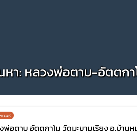
้นหา: หลวงพ่อตาบ-อัตตกา
พระเกจิ
งพ่อตาบ อัตตกาโม วัดมะขามเรียง อ.บ้านหม