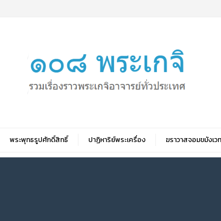
พระพุทธรูปศักดิ์สิทธิ์
ปาฏิหาริย์พระเครื่อง
ฆราวาสจอมขมังเวท