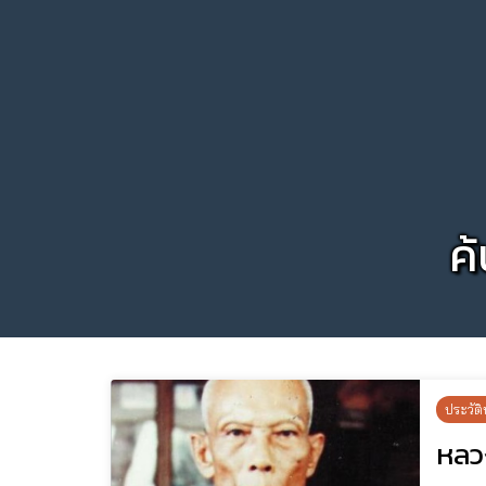
ค
ประวัติ
หลว