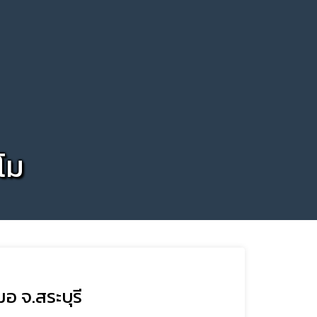
โม
อ จ.สระบุรี