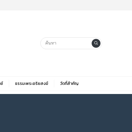
ย์
ธรรมะพระอริยสงฆ์
วัดที่สําคัญ