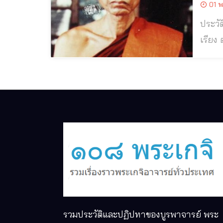
01 พ
ประวัติและปฏิป
เรียง ต.ไผ่ขวาง อ
อาทิต
จ.สระ
รวมประวัติและปฏิปทาของบูรพาจารย์ พระ