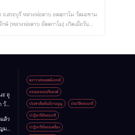
ีกุน ณ บ้านบ่อกระโดน ต.ไผ่ขวาง อ.บ้านหมอ
 หลวงพ่อตาบเป็นบุตรชายคนเดียวข
ฆราวาสจอมขมังเวทย์
ธรรมะพระอริยสงฆ์
นะ อุ
 วัด
ประชาสัมพันธ์งานบุญ
ประวัติพระเกจิ
มา
ปาฏิหาริย์พระเกจิ
แล้ว
ือง
ปาฏิหาริย์พระเครื่อง
ุญมา
ารคาม