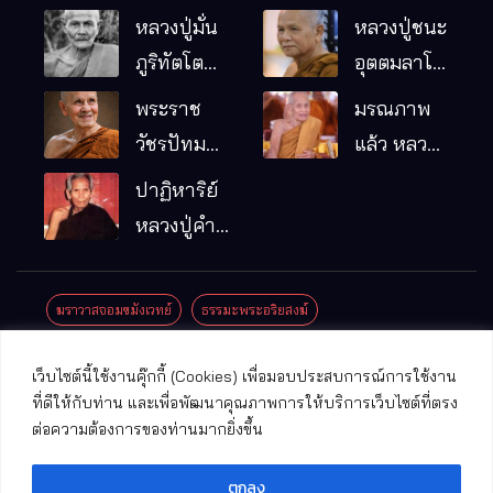
หลวงปู่มั่น
หลวงปู่ชนะ
ภูริทัตโต
อุตตมลาโภ
พระอริยเจ้า
วัดป่าโนน
พระราช
มรณภาพ
ผู้เป็นบิดา
หมากอื๋อ
วัชรปัทม
แล้ว หลวง
ของพระกร
อ.เมือง
คุณ (หลวง
ปู่บุญมา
ปาฏิหาริย์
รมฐาน
จ.มหาสารคาม
ปู่บัวเกตุ
คัมภีรธัมโม
หลวงปู่คำ
ปทุมสิโร)
คะนิง จุล
มรณภาพ
มณี
ฆราวาสจอมขมังเวทย์
ธรรมะพระอริยสงฆ์
แล้ว วัดป่า
ดาราภิรมย์
ประชาสัมพันธ์งานบุญ
ประวัติพระเกจิ
ปาฏิหาริย์พระเกจิ
เว็บไซต์นี้ใช้งานคุ๊กกี้ (Cookies) เพื่อมอบประสบการณ์การใช้งาน
อ.แม่ริม
ปาฏิหาริย์พระเครื่อง
พระธาตุศักดิ์สิทธิ์
ที่ดีให้กับท่าน และเพื่อพัฒนาคุณภาพการให้บริการเว็บไซต์ที่ตรง
จ.เชียงใหม่
ต่อความต้องการของท่านมากยิ่งขึ้น
พระพุทธรูปศักดิ์สิทธิ์
วัดที่สําคัญ
ตกลง