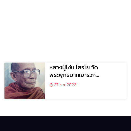
หลวงปู่โง่น โสรโย วัด
พระพุทธบาทเขารวก
อ.ตะพานหิน จ.พิจิตร
27 ก.ย. 2023