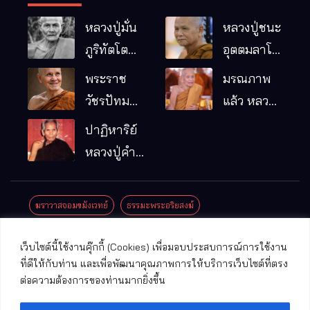
หลวงปู่มั่น
หลวงปู่ชนะ
ภูริทัตโต
อุตตมลาโภ
พระอริยเจ้า
วัดป่าโนน
พระราช
มรณภาพ
ผู้เป็นบิดา
หมากอื๋อ
วัชรปัทม
แล้ว หลวง
ของพระกร
อ.เมือง
คุณ (หลวง
ปู่บุญมา
ปาฏิหาริย์
รมฐาน
จ.มหาสารคาม
ปู่บัวเกตุ
คัมภีรธัมโม
หลวงปู่คำ
ปทุมสิโร)
คะนิง จุล
มรณภาพ
มณี
ฆราวาสจอมขมังเวทย์
ธรรมะพระอริยสงฆ์
แล้ว วัดป่า
ดาราภิรมย์
ประชาสัมพันธ์งานบุญ
ประวัติพระเกจิ
ปาฏิหาริย์พระเกจิ
เว็บไซต์นี้ใช้งานคุ๊กกี้ (Cookies) เพื่อมอบประสบการณ์การใช้งาน
อ.แม่ริม
ปาฏิหาริย์พระเครื่อง
พระธาตุศักดิ์สิทธิ์
ที่ดีให้กับท่าน และเพื่อพัฒนาคุณภาพการให้บริการเว็บไซต์ที่ตรง
จ.เชียงใหม่
ต่อความต้องการของท่านมากยิ่งขึ้น
พระพุทธรูปศักดิ์สิทธิ์
วัดที่สําคัญ