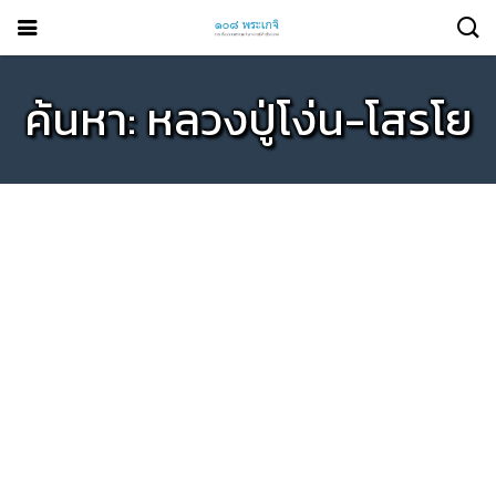
ค้นหา: หลวงปู่โง่น-โสรโย