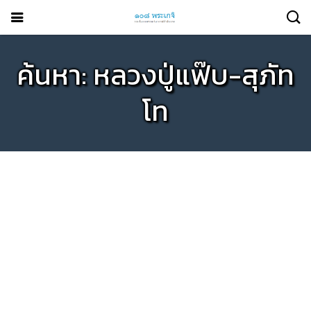
ค้นหา: หลวงปู่แฟ๊บ-สุภัท
โท