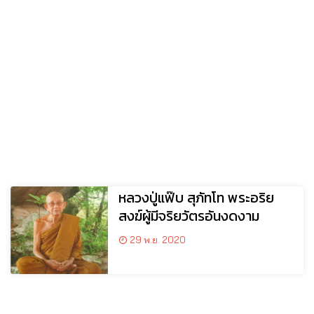
หลวงปู่แฟ๊บ สุภัทโท พระอริย
สงฆ์ผู้มีจริยวัตรอันงดงาม
29 พ.ย. 2020