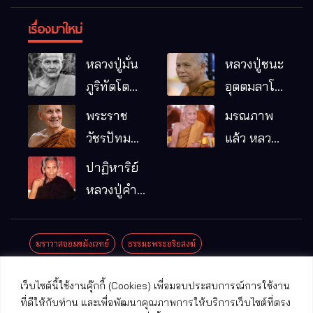
เรื่องมาใหม่
หลวงปู่มั่น
หลวงปู่ชนะ
ภูริทัตโต
อุตตมลาโภ
พระอริยเจ้า
วัดป่าโนน
พระราช
มรณภาพ
ผู้เป็นบิดา
หมากอื๋อ
วัชรปัทม
แล้ว หลวง
ของพระกร
อ.เมือง
คุณ (หลวง
ปู่บุญมา
ปาฏิหาริย์
รมฐาน
จ.มหาสารคาม
ปู่บัวเกตุ
คัมภีรธัมโม
หลวงปู่คำ
ปทุมสิโร)
คะนิง จุล
มรณภาพ
มณี
ฆราวาสจอมขมังเวทย์
ธรรมะพระอริยสงฆ์
แล้ว วัดป่า
ดาราภิรมย์
ประชาสัมพันธ์งานบุญ
ประวัติพระเกจิ
ปาฏิหาริย์พระเกจิ
เว็บไซต์นี้ใช้งานคุ๊กกี้ (Cookies) เพื่อมอบประสบการณ์การใช้งาน
อ.แม่ริม
ปาฏิหาริย์พระเครื่อง
พระธาตุศักดิ์สิทธิ์
ที่ดีให้กับท่าน และเพื่อพัฒนาคุณภาพการให้บริการเว็บไซต์ที่ตรง