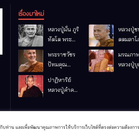
เรื่องมาใหม่
หลวงปู่มั่น ภูริ
หลวงปู่ช
ทัตโต พระ
ตตมลาโภ
อริยเจ้าผู้เป็น
ป่าโนนห
พระราชวัชร
มรณภาพ
บิดาของ
กอื๋อ อ.เม
ปัทมคุณ
หลวงปู่บ
พระกรรมฐาน
จ.มหาส
(หลวงปู่บัว
คัมภีรธัม
ปาฏิหาริย์
เกตุ ปทุมสิโร)
หลวงปู่คำคะ
มรณภาพแล้ว
นิง จุลมณี
วัดป่าดารา
ภิรมย์
อ.แม่ริม
ีให้กับท่าน และเพื่อพัฒนาคุณภาพการให้บริการเว็บไซต์ที่ตรงต่อความต้องการ
จ.เชียงใหม่