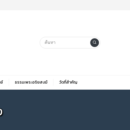
ย์
ธรรมะพระอริยสงฆ์
วัดที่สําคัญ
ง