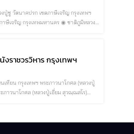
รุงเทพมหานคร ◉ ชาติภูมิหลวงปู่
๐๑ บิดาชื่อ “นายคง” ส่วนมารดาไม่ทราบนาม
กรุงเทพฯ ต่อมาได้โยกย้ายถิ่
หนังราชวรวิหาร กรุงเทพฯ
บุญฤทธิ์ ◉ ชาติภูมิพระภาวนา
ี่ยม” เป็นชาวบางขุนเที