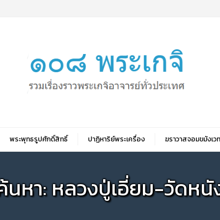
พระพุทธรูปศักดิ์สิทธิ์
ปาฏิหาริย์พระเครื่อง
ฆราวาสจอมขมังเวท
ค้นหา: หลวงปู่เอี่ยม-วัดหนั