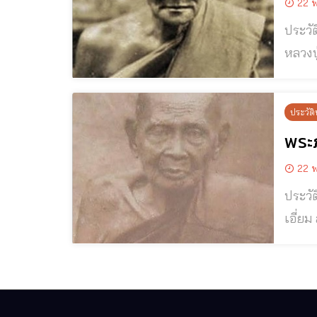
22 พ
ประวัติและปฏิปทาหลวงป
หลวงปู
ชู วั
บิดาม
ประวัติ
พระ
22 พ
ประวัติและปฏิป
เอี่ยม สุ
วัดหนัง
โกศล (