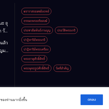
ฆราวาสจอมขมังเวทย์
ธรรมะพระอริยสงฆ์
นะ อุ
 วัด
ประชาสัมพันธ์งานบุญ
ประวัติพระเกจิ
มา
ปาฏิหาริย์พระเกจิ
แล้ว
ือง
ปาฏิหาริย์พระเครื่อง
ุญมา
ารคาม
โม
พระธาตุศักดิ์สิทธิ์
พระพุทธรูปศักดิ์สิทธิ์
วัดที่สําคัญ
ตกลง
ของท่านมากยิ่งขึ้น