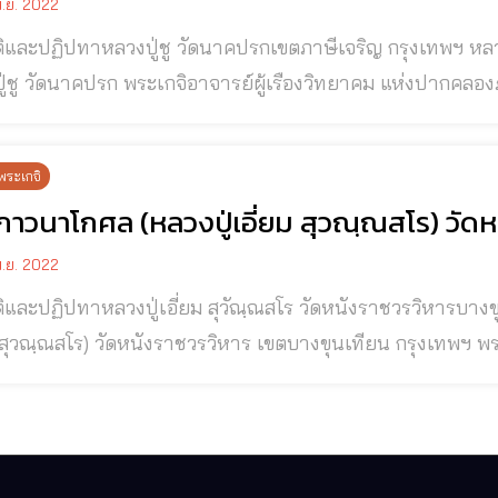
.ย. 2022
ู่ชู วัดนาคปรกเขตภาษีเจริญ กรุงเทพฯ หลวงปู่ชู วัดนาคปรก เขตภาษีเจริญ กรุงเทพฯ
่ชู วัดนาคปรก พระเกจิอาจารย์ผู้เรืองวิทยาคม แห่งปากคลองภาษีเจริญ ก
ดนาคปรก ท่านเป็นชาว จ.นครศรีธรรมราช เกิดเมื่อปี พ.ศ.๒๔
ีอาชีพค้าขาย มีเรือโกลนล่องมาจากนครศรีธรรมราชมาค้าขายที่
พระเกจิ
ภาวนาโกศล (หลวงปู่เอี่ยม สุวณฺณสโร) วัด
.ย. 2022
ทาหลวงปู่เอี่ยม สุวัณฺณสโร วัดหนังราชวรวิหารบางขุนเทียน กรุงเทพฯ พระภาวนาโกศล (หลวงปู่
วณฺณสโร) วัดหนังราชวรวิหาร เขตบางขุนเทียน กรุงเทพฯ พระภาวนาโกศล (หลวงปู่เอี่ยม สุวณฺณสโร)
ราชวรวิหาร พระเถราจารย์ยุคเก่าผู้มีตบะบารมีแก่กล้า มากด้วยอิทธิคุณและ
หลวงปู่เอี่ยม สุวณฺณสโร) วัดหนังราชวรวิหาร นามเดิมชื่อ “เอ