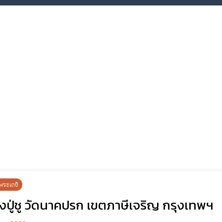
พระเกจิ
งปู่ชู วัดนาคปรก เขตภาษีเจริญ กรุงเทพฯ