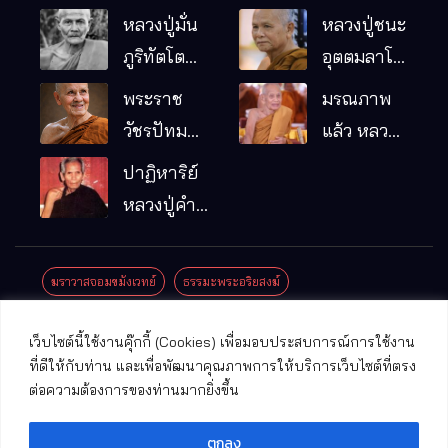
หลวงปู่มั่น
หลวงปู่ชนะ
ภูริทัตโต
อุตตมลาโภ
พระอริยเจ้า
วัดป่าโนน
พระราช
มรณภาพ
ผู้เป็นบิดา
หมากอื๋อ
วัชรปัทม
แล้ว หลวง
ของพระกร
อ.เมือง
คุณ (หลวง
ปู่บุญมา
ปาฏิหาริย์
รมฐาน
จ.มหาสารคาม
ปู่บัวเกตุ
คัมภีรธัมโม
หลวงปู่คำ
ปทุมสิโร)
คะนิง จุล
มรณภาพ
มณี
ฆราวาสจอมขมังเวทย์
ธรรมะพระอริยสงฆ์
แล้ว วัดป่า
ดาราภิรมย์
ประชาสัมพันธ์งานบุญ
ประวัติพระเกจิ
ปาฏิหาริย์พระเกจิ
เว็บไซต์นี้ใช้งานคุ๊กกี้ (Cookies) เพื่อมอบประสบการณ์การใช้งาน
อ.แม่ริม
ปาฏิหาริย์พระเครื่อง
พระธาตุศักดิ์สิทธิ์
ที่ดีให้กับท่าน และเพื่อพัฒนาคุณภาพการให้บริการเว็บไซต์ที่ตรง
จ.เชียงใหม่
ต่อความต้องการของท่านมากยิ่งขึ้น
พระพุทธรูปศักดิ์สิทธิ์
วัดที่สําคัญ
ตกลง