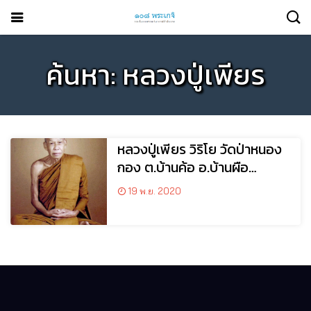
ค้นหา: หลวงปู่เพียร
หลวงปู่เพียร วิริโย วัดป่าหนอง
กอง ต.บ้านค้อ อ.บ้านผือ
จ.อุดรธานี
19 พ.ย. 2020