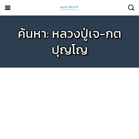
ค้นหา: หลวงปู่เจ-กต
ปุญโญ