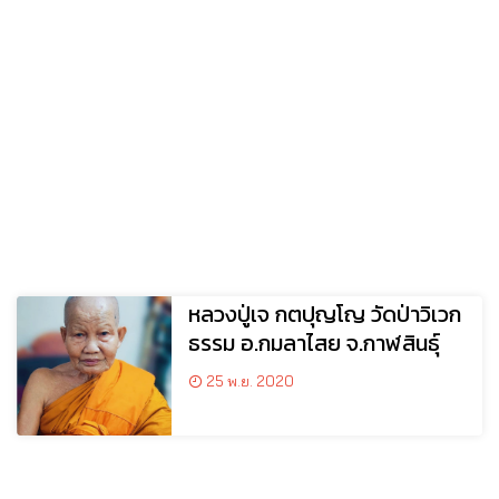
หลวงปู่เจ กตปุญโญ วัดป่าวิเวก
ธรรม อ.กมลาไสย จ.กาฬสินธุ์
25 พ.ย. 2020