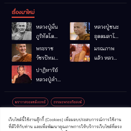
เรื่องมาใหม่
หลวงปู่มั่น
หลวงปู่ชนะ
ภูริทัตโต
อุตตมลาโภ
พระอริยเจ้า
วัดป่าโนน
พระราช
มรณภาพ
ผู้เป็นบิดา
หมากอื๋อ
วัชรปัทม
แล้ว หลวง
ของพระกร
อ.เมือง
คุณ (หลวง
ปู่บุญมา
ปาฏิหาริย์
รมฐาน
จ.มหาสารคาม
ปู่บัวเกตุ
คัมภีรธัมโม
หลวงปู่คำ
ปทุมสิโร)
คะนิง จุล
มรณภาพ
มณี
ฆราวาสจอมขมังเวทย์
ธรรมะพระอริยสงฆ์
แล้ว วัดป่า
ดาราภิรมย์
ประชาสัมพันธ์งานบุญ
ประวัติพระเกจิ
ปาฏิหาริย์พระเกจิ
เว็บไซต์นี้ใช้งานคุ๊กกี้ (Cookies) เพื่อมอบประสบการณ์การใช้งาน
อ.แม่ริม
ปาฏิหาริย์พระเครื่อง
พระธาตุศักดิ์สิทธิ์
ที่ดีให้กับท่าน และเพื่อพัฒนาคุณภาพการให้บริการเว็บไซต์ที่ตรง