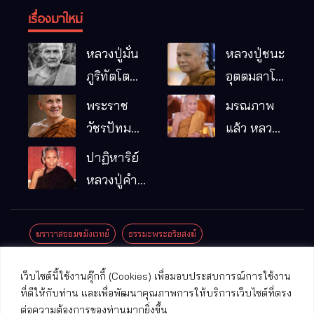
เรื่องมาใหม่
หลวงปู่มั่น
หลวงปู่ชนะ
ภูริทัตโต
อุตตมลาโภ
พระอริยเจ้า
วัดป่าโนน
พระราช
มรณภาพ
ผู้เป็นบิดา
หมากอื๋อ
วัชรปัทม
แล้ว หลวง
ของพระกร
อ.เมือง
คุณ (หลวง
ปู่บุญมา
ปาฏิหาริย์
รมฐาน
จ.มหาสารคาม
ปู่บัวเกตุ
คัมภีรธัมโม
หลวงปู่คำ
ปทุมสิโร)
คะนิง จุล
มรณภาพ
มณี
ฆราวาสจอมขมังเวทย์
ธรรมะพระอริยสงฆ์
แล้ว วัดป่า
ดาราภิรมย์
ประชาสัมพันธ์งานบุญ
ประวัติพระเกจิ
ปาฏิหาริย์พระเกจิ
เว็บไซต์นี้ใช้งานคุ๊กกี้ (Cookies) เพื่อมอบประสบการณ์การใช้งาน
อ.แม่ริม
ปาฏิหาริย์พระเครื่อง
พระธาตุศักดิ์สิทธิ์
ที่ดีให้กับท่าน และเพื่อพัฒนาคุณภาพการให้บริการเว็บไซต์ที่ตรง
จ.เชียงใหม่
ต่อความต้องการของท่านมากยิ่งขึ้น