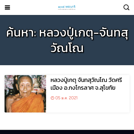
ค้นหา: หลวงปู่เกตุ-จันทสุ
วัณโณ
หลวงปู่เกตุ จันทสุวัณโณ วัดศรี
เมือง อ.กงไกรลาศ จ.สุโขทัย
05 ม.ค. 2021