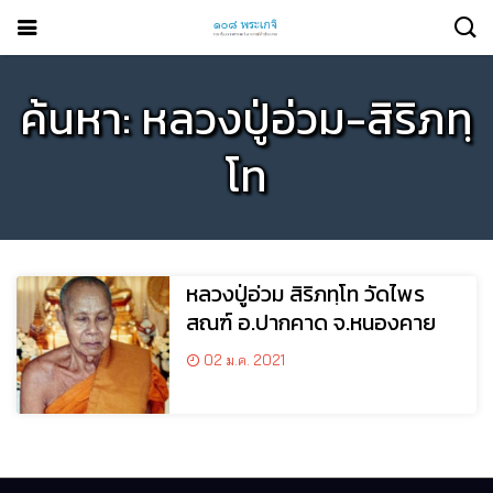
ค้นหา: หลวงปู่อ่วม-สิริภทฺ
โท
หลวงปู่อ่วม สิริภทฺโท วัดไพร
สณฑ์ อ.ปากคาด จ.หนองคาย
02 ม.ค. 2021