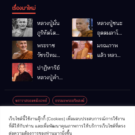
เรื่องมาใหม่
หลวงปู่มั่น
หลวงปู่ชนะ
ภูริทัตโต
อุตตมลาโภ
พระอริยเจ้า
วัดป่าโนน
พระราช
มรณภาพ
ผู้เป็นบิดา
หมากอื๋อ
วัชรปัทม
แล้ว หลวง
ของพระกร
อ.เมือง
คุณ (หลวง
ปู่บุญมา
ปาฏิหาริย์
รมฐาน
จ.มหาสารคาม
ปู่บัวเกตุ
คัมภีรธัมโม
หลวงปู่คำ
ปทุมสิโร)
คะนิง จุล
มรณภาพ
มณี
ฆราวาสจอมขมังเวทย์
ธรรมะพระอริยสงฆ์
แล้ว วัดป่า
ดาราภิรมย์
ประชาสัมพันธ์งานบุญ
ประวัติพระเกจิ
ปาฏิหาริย์พระเกจิ
เว็บไซต์นี้ใช้งานคุ๊กกี้ (Cookies) เพื่อมอบประสบการณ์การใช้งาน
อ.แม่ริม
ปาฏิหาริย์พระเครื่อง
พระธาตุศักดิ์สิทธิ์
ที่ดีให้กับท่าน และเพื่อพัฒนาคุณภาพการให้บริการเว็บไซต์ที่ตรง
จ.เชียงใหม่
ต่อความต้องการของท่านมากยิ่งขึ้น