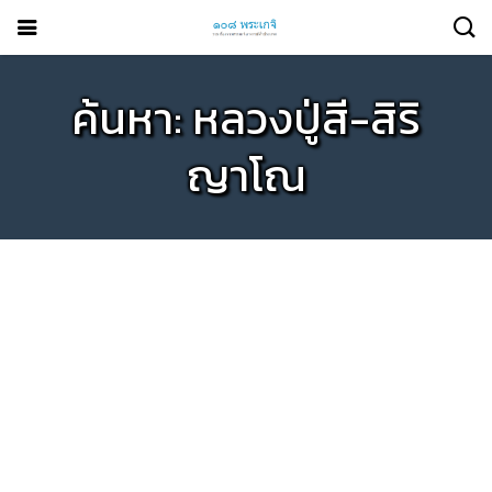
ค้นหา: หลวงปู่สี-สิริ
ญาโณ