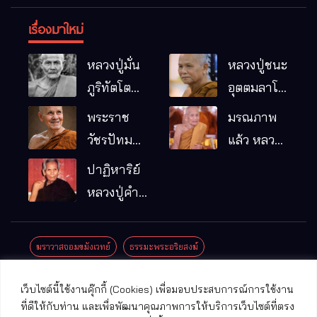
เรื่องมาใหม่
หลวงปู่มั่น
หลวงปู่ชนะ
ภูริทัตโต
อุตตมลาโภ
พระอริยเจ้า
วัดป่าโนน
พระราช
มรณภาพ
ผู้เป็นบิดา
หมากอื๋อ
วัชรปัทม
แล้ว หลวง
ของพระกร
อ.เมือง
คุณ (หลวง
ปู่บุญมา
ปาฏิหาริย์
รมฐาน
จ.มหาสารคาม
ปู่บัวเกตุ
คัมภีรธัมโม
หลวงปู่คำ
ปทุมสิโร)
คะนิง จุล
มรณภาพ
มณี
ฆราวาสจอมขมังเวทย์
ธรรมะพระอริยสงฆ์
แล้ว วัดป่า
ดาราภิรมย์
ประชาสัมพันธ์งานบุญ
ประวัติพระเกจิ
ปาฏิหาริย์พระเกจิ
เว็บไซต์นี้ใช้งานคุ๊กกี้ (Cookies) เพื่อมอบประสบการณ์การใช้งาน
อ.แม่ริม
ปาฏิหาริย์พระเครื่อง
พระธาตุศักดิ์สิทธิ์
ที่ดีให้กับท่าน และเพื่อพัฒนาคุณภาพการให้บริการเว็บไซต์ที่ตรง