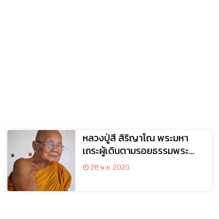
หลวงปู่สี สิริญาโณ พระมหา
เถระผู้เดินตามรอยธรรมพระ
โพธิญาณเถร วัดป่าศรีมงคล
28 พ.ย. 2020