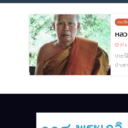
ประวัติ
หลวง
21 ธ
ประวัติและปฏิป
ป่าเขามโนราห
นาลโย 
หลวงป