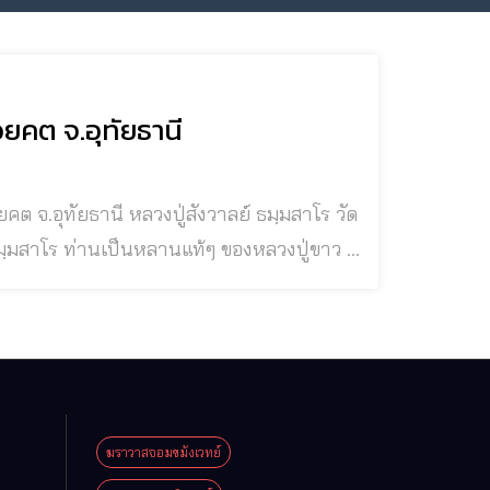
วยคต จ.อุทัยธานี
วงปู่มั่น ภูริทัตโต , หลวงปู่เสาร์ กนฺตสีโล ,
ปู่บุดดา
ฆราวาสจอมขมังเวทย์