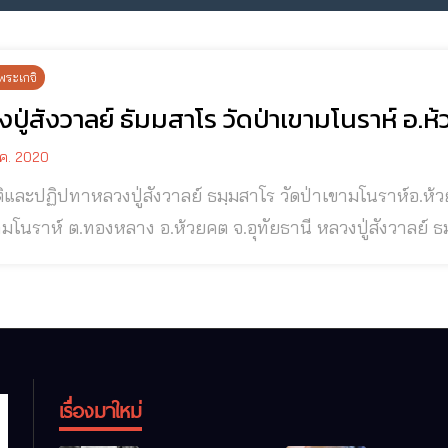
พระเกจิ
ปู่สังวาลย์ ธัมมสาโร วัดป่าเขามโนราห์ อ.ห้
.ค. 2020
ทาหลวงปู่สังวาลย์ ธมฺมสาโร วัดป่าเขามโนราห์อ.ห้วยคต จ.อุทัยธานี หลวงปู่สังวาลย์ ธมฺมสาโร วัด
์ ต.ทองหลาง อ.ห้วยคต จ.อุทัยธานี หลวงปู่สังวาลย์ ธมฺมสาโร ท่านเป็นหลานแท้ๆ ของหลวงปู่ขาว อ
และเป็นลูกศิษย์ เคยธุดงค์กับพระเกจิสุปฏิปันโนมากมาย อาทิ หล
ู่ขาว อนาลโย , หลวงปู่ชา สุภทฺโท , หลวงปู่เกษม เขมโก, หลวง
เรื่องมาใหม่