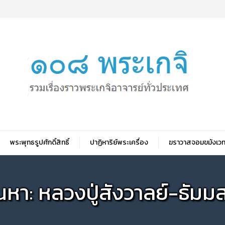
พระพุทธรูปศักดิ์สิทธิ์
ปาฏิหาริย์พระเครื่อง
ฆราวาสจอมขมังเวท
นหา: หลวงปู่สังวาลย์-ธัมม