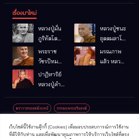
เรื่องมาใหม่
หลวงปู่มั่น
หลวงปู่ชนะ
ภูริทัตโต
อุตตมลาโภ
พระอริยเจ้า
วัดป่าโนน
พระราช
มรณภาพ
ผู้เป็นบิดา
หมากอื๋อ
วัชรปัทม
แล้ว หลวง
ของพระกร
อ.เมือง
คุณ (หลวง
ปู่บุญมา
ปาฏิหาริย์
รมฐาน
จ.มหาสารคาม
ปู่บัวเกตุ
คัมภีรธัมโม
หลวงปู่คำ
ปทุมสิโร)
คะนิง จุล
มรณภาพ
มณี
ฆราวาสจอมขมังเวทย์
ธรรมะพระอริยสงฆ์
แล้ว วัดป่า
ดาราภิรมย์
ประชาสัมพันธ์งานบุญ
ประวัติพระเกจิ
ปาฏิหาริย์พระเกจิ
เว็บไซต์นี้ใช้งานคุ๊กกี้ (Cookies) เพื่อมอบประสบการณ์การใช้งาน
อ.แม่ริม
ปาฏิหาริย์พระเครื่อง
พระธาตุศักดิ์สิทธิ์
ที่ดีให้กับท่าน และเพื่อพัฒนาคุณภาพการให้บริการเว็บไซต์ที่ตรง