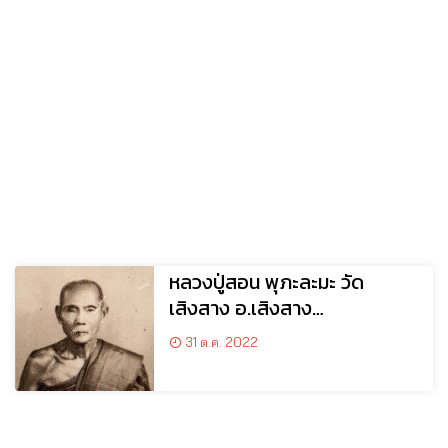
หลวงปู่สอน พุภะละมะ วัด
เสิงสาง อ.เสิงสาง
จ.นครราชสีมา
31 ต.ค. 2022