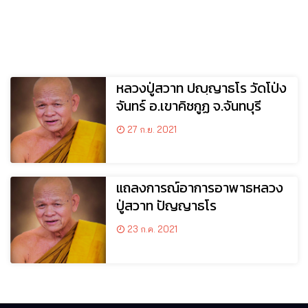
หลวงปู่สวาท ปญฺญาธโร วัดโป่ง
จันทร์ อ.เขาคิชกูฏ จ.จันทบุรี
27 ก.ย. 2021
แถลงการณ์อาการอาพาธหลวง
ปู่สวาท ปัญญาธโร
23 ก.ค. 2021