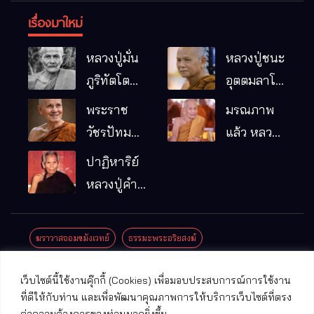
เรื่องมาใหม่
หลวงปู่มั่น
หลวงปู่ชนะ
ภูริทัตโต
อุตตมลาโภ
พระอริยเจ้า
วัดป่าโนน
พระราช
มรณภาพ
ผู้เป็นบิดา
หมากอื๋อ
วัชรปัทม
แล้ว หลวง
ของพระกร
อ.เมือง
คุณ (หลวง
ปู่บุญมา
ปาฏิหาริย์
รมฐาน
จ.มหาสารคาม
ปู่บัวเกตุ
คัมภีรธัมโม
หลวงปู่คำ
ปทุมสิโร)
คะนิง จุล
มรณภาพ
มณี
ฆราวาสจอมขมังเวทย์
ธรรมะพระอริยสงฆ์
แล้ว วัดป่า
ดาราภิรมย์
ประชาสัมพันธ์งานบุญ
ประวัติพระเกจิ
ปาฏิหาริย์พระเกจิ
เว็บไซต์นี้ใช้งานคุ๊กกี้ (Cookies) เพื่อมอบประสบการณ์การใช้งาน
อ.แม่ริม
ปาฏิหาริย์พระเครื่อง
พระธาตุศักดิ์สิทธิ์
ที่ดีให้กับท่าน และเพื่อพัฒนาคุณภาพการให้บริการเว็บไซต์ที่ตรง
จ.เชียงใหม่
ต่อความต้องการของท่านมากยิ่งขึ้น