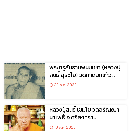
พระครูสันธานพนมเขต (หลวงปู่
สนธิ์ สุรชโย) วัดท่าดอกแก้ว
เหนือ อ.ท่าอุเทน จ.นครพนม
22 ต.ค. 2023
หลวงปู่สนธิ์ เขมิโย วัดอรัญญา
นาโพธิ์ อ.ศรีสงคราม
จ.นครพนม
19 ต.ค. 2023