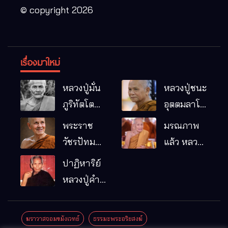
© copyright 2026
เรื่องมาใหม่
หลวงปู่มั่น
หลวงปู่ชนะ
ภูริทัตโต
อุตตมลาโภ
พระอริยเจ้า
วัดป่าโนน
พระราช
มรณภาพ
ผู้เป็นบิดา
หมากอื๋อ
วัชรปัทม
แล้ว หลวง
ของพระกร
อ.เมือง
คุณ (หลวง
ปู่บุญมา
ปาฏิหาริย์
รมฐาน
จ.มหาสารคาม
ปู่บัวเกตุ
คัมภีรธัมโม
หลวงปู่คำ
ปทุมสิโร)
คะนิง จุล
มรณภาพ
มณี
ฆราวาสจอมขมังเวทย์
ธรรมะพระอริยสงฆ์
แล้ว วัดป่า