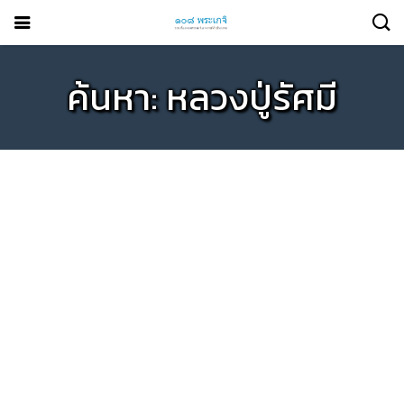
ค้นหา: หลวงปู่รัศมี