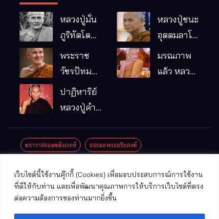
หลวงปู่มั่น
หลวงปู่ชนะ
ภูริทัตโต
อุตตมลาโภ
พระอริยเจ้า
วัดป่าโนน
พระราช
มรณภาพ
ผู้เป็นบิดา
หมากอื๋อ
วัชรปัทม
แล้ว หลวง
ของพระกร
อ.เมือง
คุณ (หลวง
ปู่บุญมา
ปาฏิหาริย์
รมฐาน
จ.มหาสารคาม
ปู่บัวเกตุ
คัมภีรธัมโม
หลวงปู่คำ
ปทุมสิโร)
คะนิง จุล
มรณภาพ
มณี
ฆราวาสจอมขมังเวทย์
ธรรมะพระอริยสงฆ์
แล้ว วัดป่า
ดาราภิรมย์
ประชาสัมพันธ์งานบุญ
ประวัติพระเกจิ
ปาฏิหาริย์พระเกจิ
เว็บไซต์นี้ใช้งานคุ๊กกี้ (Cookies) เพื่อมอบประสบการณ์การใช้งาน
อ.แม่ริม
ปาฏิหาริย์พระเครื่อง
พระธาตุศักดิ์สิทธิ์
ที่ดีให้กับท่าน และเพื่อพัฒนาคุณภาพการให้บริการเว็บไซต์ที่ตรง
จ.เชียงใหม่
ต่อความต้องการของท่านมากยิ่งขึ้น
พระพุทธรูปศักดิ์สิทธิ์
วัดที่สําคัญ