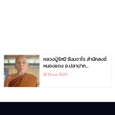
หลวงปู่รัศมี ธัมมจาโร สำนักสงฆ์
หนองแดง อ.ปลาปาก
จ.นครพนม
22 ต.ค. 2023