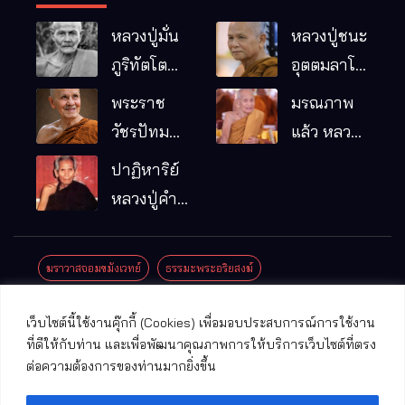
หลวงปู่มั่น
หลวงปู่ชนะ
ภูริทัตโต
อุตตมลาโภ
พระอริยเจ้า
วัดป่าโนน
พระราช
มรณภาพ
ผู้เป็นบิดา
หมากอื๋อ
วัชรปัทม
แล้ว หลวง
ของพระกร
อ.เมือง
คุณ (หลวง
ปู่บุญมา
ปาฏิหาริย์
รมฐาน
จ.มหาสารคาม
ปู่บัวเกตุ
คัมภีรธัมโม
หลวงปู่คำ
ปทุมสิโร)
คะนิง จุล
มรณภาพ
มณี
ฆราวาสจอมขมังเวทย์
ธรรมะพระอริยสงฆ์
แล้ว วัดป่า
ดาราภิรมย์
ประชาสัมพันธ์งานบุญ
ประวัติพระเกจิ
ปาฏิหาริย์พระเกจิ
เว็บไซต์นี้ใช้งานคุ๊กกี้ (Cookies) เพื่อมอบประสบการณ์การใช้งาน
อ.แม่ริม
ปาฏิหาริย์พระเครื่อง
พระธาตุศักดิ์สิทธิ์
ที่ดีให้กับท่าน และเพื่อพัฒนาคุณภาพการให้บริการเว็บไซต์ที่ตรง
จ.เชียงใหม่
ต่อความต้องการของท่านมากยิ่งขึ้น
พระพุทธรูปศักดิ์สิทธิ์
วัดที่สําคัญ