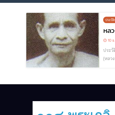
ประวัติ
หลวง
10 ธ
ประวัติและป
(หลวงปู่ภูมี ฐิตธั
จริยา
สอนขอ