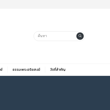
ย์
ธรรมะพระอริยสงฆ์
วัดที่สําคัญ