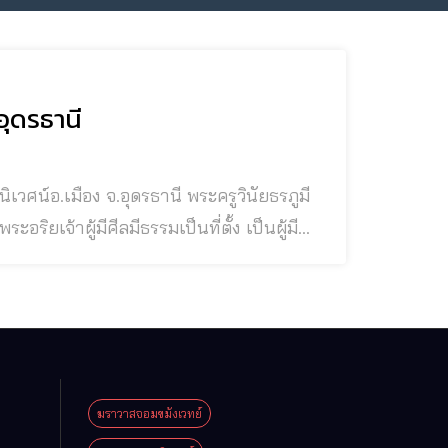
อุดรธานี
วามสุขุมและเยือกเย็น ปฏิบัติตามหลักธรรมคำ
่น พ
ฆราวาสจอมขมังเวทย์