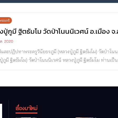
พระเกจิ
ปู่ภูมี ฐิตธัมโม วัดป่าโนนนิเวศน์ อ.เมือง จ.
.ค. 2020
ฏิปทาพระครูวินัยธรภูมี (หลวงปู่ภูมี ฐิตธัมโม) วัดป่าโนนนิเวศน์อ.เมือง จ.อุดรธานี พระครูวินัยธรภูมี
มโม) วัดป่าโนนนิเวศน์ หลวงปู่ภูมี ฐิตธัมโม ท่านเป็นพระอริยเจ้าผู้มีศีลมีธรรมเป็นที่ตั้ง เป็นผู้มี
วัตรอัดงดงาม เป็นผู้มีเมตตาต่อสรรพสัตว์ทั้งหลาย เป็นผู้มีค
งสมเด็จพระสัมมาสัมพุทธเจ้าและพระธรรมวินัยอย่างไม่ตกหล
เรื่องมาใหม่