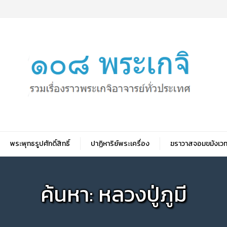
พระพุทธรูปศักดิ์สิทธิ์
ปาฏิหาริย์พระเครื่อง
ฆราวาสจอมขมังเวท
ค้นหา: หลวงปู่ภูมี